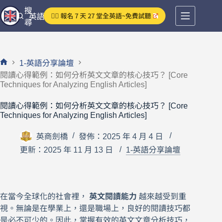
跳
搜
👉🏻 報名 7 天 27 堂全英語~免費試聽
英語分享論壇
至
尋
主
要
內
1-英語分享論壇
容
首
閱讀心得範例：如何分析英文文章的核心技巧？ [Core
頁
Techniques for Analyzing English Articles]
閱讀心得範例：如何分析英文文章的核心技巧？ [Core
Techniques for Analyzing English Articles]
英商劍橋
發佈：2025 年 4 月 4 日
更新：2025 年 11 月 13 日
1-英語分享論壇
在當今全球化的社會裡，
英文閱讀能力
越來越受到重
視。無論是在學業上，還是職場上，良好的閱讀技巧都
是必不可少的。因此，掌握有效的英文文章分析技巧，