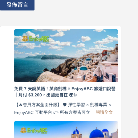
發佈留言
免費 7 天說英語！英商劍橋 × EnjoyABC 旅遊口說營
｜月付 $3,200，出國更自在 🌍✨
【🔥會員方案全面升級】 🛡️ 彈性學習 × 劍橋專業 ×
:
EnjoyABC 互動平台 👉 所有方案皆可立…
閱讀全文
免
費
7
天