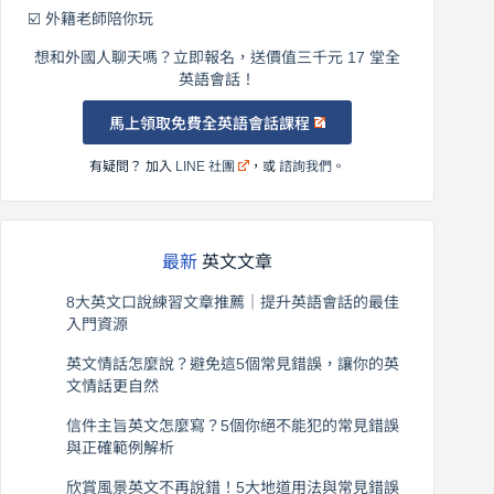
☑️ 外籍老師陪你玩
想和外國人聊天嗎？立即報名，送價值三千元 17 堂全
英語會話！
馬上領取免費全英語會話課程
有疑問？ 加入
LINE 社團
，或
諮詢我們
。
最新
英文文章
8大英文口說練習文章推薦｜提升英語會話的最佳
入門資源
2026 年 8 月 6 日
英文情話怎麼說？避免這5個常見錯誤，讓你的英
文情話更自然
2026 年 8 月 5 日
信件主旨英文怎麼寫？5個你絕不能犯的常見錯誤
與正確範例解析
2026 年 8 月 4 日
欣賞風景英文不再說錯！5大地道用法與常見錯誤