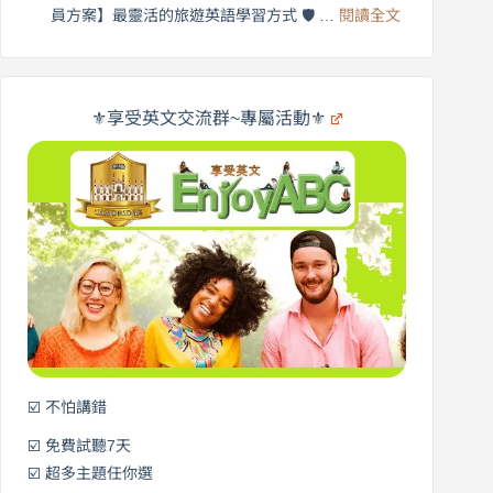
享
:
🌍
員方案】最靈活的旅遊英語學習方式 🛡️ …
閱讀全文
受
英
✨
英
商
文
劍
旅
橋
遊
×
⚜️享受英文交流群~專屬活動⚜️
EnjoyABC
口
｜
說
從
營
0
元
開
始
說
英
語！
☑️ 不怕講錯
☑️ 免費試聽7天
☑️ 超多主題任你選