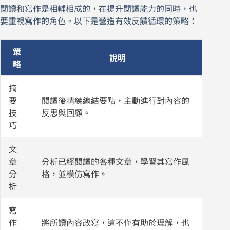
閱讀和寫作是相輔相成的，在提升閱讀能力的同時，也
要重視寫作的角色。以下是營造有效反饋循環的策略：
策
說明
略
摘
要
閱讀後精練總結要點，主動進行對內容的
技
反思與回顧。
巧
文
章
分析已經閱讀的各種文章，學習其寫作風
分
格，並模仿寫作。
析
寫
作
將所讀內容改寫，這不僅有助於理解，也