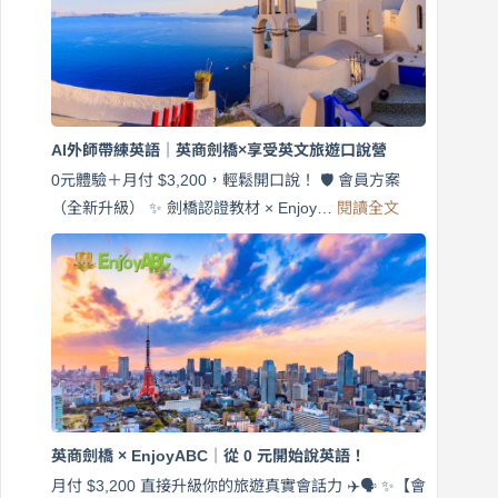
說
英
語！
英
商
劍
橋
AI外師帶練英語｜英商劍橋×享受英文旅遊口說營
×
EnjoyABC
0元體驗＋月付 $3,200，輕鬆開口說！ 🛡️ 會員方案
旅
:
（全新升級） ✨ 劍橋認證教材 × Enjoy…
閱讀全文
AI
遊
外
口
師
說
帶
營
練
｜
英
月
語
付
｜
$3,200，
英
出
商
國
劍
更
英商劍橋 × EnjoyABC｜從 0 元開始說英語！
橋
自
×
月付 $3,200 直接升級你的旅遊真實會話力 ✈️🗣️ ✨【會
在