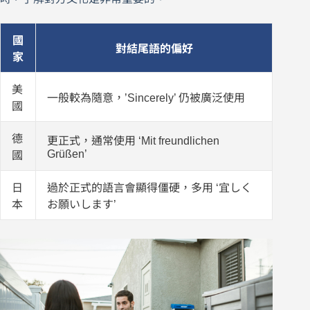
國
對結尾語的偏好
家
美
一般較為隨意，’Sincerely’ 仍被廣泛使用
國
德
更正式，通常使用 ‘Mit freundlichen
Grüßen’
國
日
過於正式的語言會顯得僵硬，多用 ‘宜しく
本
お願いします’