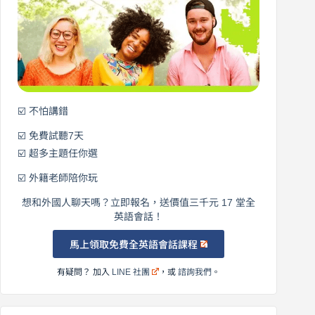
開
始
說
英
語！
☑️ 不怕講錯
☑️ 免費試聽7天
☑️ 超多主題任你選
☑️ 外籍老師陪你玩
想和外國人聊天嗎？立即報名，送價值三千元 17 堂全
英語會話！
馬上領取免費全英語會話課程
有疑問？ 加入
LINE 社團
，或
諮詢我們
。