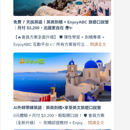
免費 7 天說英語！英商劍橋 × EnjoyABC 旅遊口說營
｜月付 $3,200，出國更自在 🌍✨
【🔥會員方案全面升級】 🛡️ 彈性學習 × 劍橋專業 ×
:
EnjoyABC 互動平台 👉 所有方案皆可立…
閱讀全文
免
費
7
天
說
英
語！
英
商
劍
橋
AI外師帶練英語｜英商劍橋×享受英文旅遊口說營
×
EnjoyABC
0元體驗＋月付 $3,200，輕鬆開口說！ 🛡️ 會員方案
旅
:
（全新升級） ✨ 劍橋認證教材 × Enjoy…
閱讀全文
AI
遊