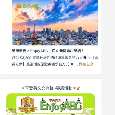
外
口
師
說
帶
營
練
｜
英
月
語
付
｜
$3,200，
英
出
商
國
劍
更
英商劍橋 × EnjoyABC｜從 0 元開始說英語！
橋
自
×
月付 $3,200 直接升級你的旅遊真實會話力 ✈️🗣️ ✨【會
在
享
:
🌍
員方案】最靈活的旅遊英語學習方式 🛡️ …
閱讀全文
受
英
✨
英
商
文
劍
旅
橋
遊
×
⚜️享受英文交流群~專屬活動⚜️
EnjoyABC
口
｜
說
從
營
0
元