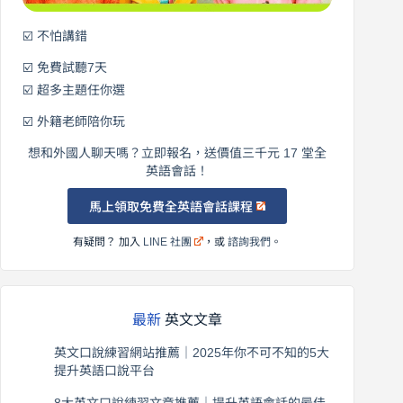
☑️ 不怕講錯
☑️ 免費試聽7天
☑️ 超多主題任你選
☑️ 外籍老師陪你玩
想和外國人聊天嗎？立即報名，送價值三千元 17 堂全
英語會話！
馬上領取免費全英語會話課程
有疑問？ 加入
LINE 社團
，或
諮詢我們
。
最新
英文文章
英文口說練習網站推薦｜2025年你不可不知的5大
提升英語口說平台
2026 年 8 月 7 日
8大英文口說練習文章推薦｜提升英語會話的最佳