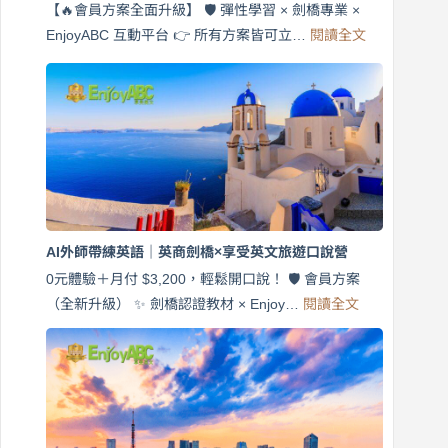
【🔥會員方案全面升級】 🛡️ 彈性學習 × 劍橋專業 ×
:
EnjoyABC 互動平台 👉 所有方案皆可立…
閱讀全文
免
費
7
天
說
英
語！
英
商
劍
橋
AI外師帶練英語｜英商劍橋×享受英文旅遊口說營
×
EnjoyABC
0元體驗＋月付 $3,200，輕鬆開口說！ 🛡️ 會員方案
旅
:
（全新升級） ✨ 劍橋認證教材 × Enjoy…
閱讀全文
AI
遊
外
口
師
說
帶
營
練
｜
英
月
語
付