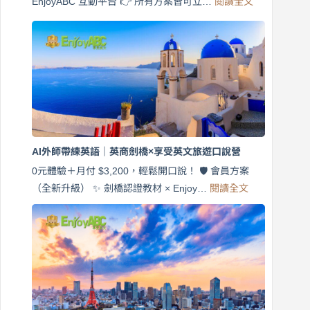
EnjoyABC 互動平台 👉 所有方案皆可立…
閱讀全文
免
費
7
天
說
英
語！
英
商
劍
橋
AI外師帶練英語｜英商劍橋×享受英文旅遊口說營
×
EnjoyABC
0元體驗＋月付 $3,200，輕鬆開口說！ 🛡️ 會員方案
旅
:
（全新升級） ✨ 劍橋認證教材 × Enjoy…
閱讀全文
AI
遊
外
口
師
說
帶
營
練
｜
英
月
語
付
｜
$3,200，
英
出