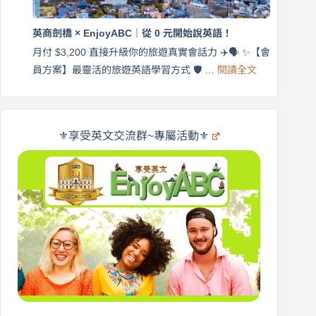
商
國
劍
更
英商劍橋 × EnjoyABC｜從 0 元開始說英語！
橋
自
×
月付 $3,200 直接升級你的旅遊真實會話力 ✈️🗣️ ✨【會
在
享
:
🌍
員方案】最靈活的旅遊英語學習方式 🛡️ …
閱讀全文
受
英
✨
英
商
文
劍
旅
橋
遊
×
⚜️享受英文交流群~專屬活動⚜️
EnjoyABC
口
｜
說
從
營
0
元
開
始
說
英
語！