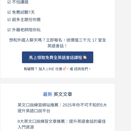
☑️ 不怕講錯
☑️ 免費試聽7天
☑️ 超多主題任你選
☑️ 外籍老師陪你玩
想和外國人聊天嗎？立即報名，送價值三千元 17 堂全
英語會話！
馬上領取免費全英語會話課程
有疑問？ 加入
LINE 社團
，或
諮詢我們
。
最新
英文文章
英文口說練習網站推薦｜2025年你不可不知的5大
提升英語口說平台
2026 年 8 月 7 日
8大英文口說練習文章推薦｜提升英語會話的最佳
入門資源