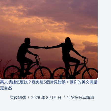
英文情話怎麼說？避免這5個常見錯誤，讓你的英文情話
更自然
英商劍橋
2026 年 8 月 5 日
1-英語分享論壇