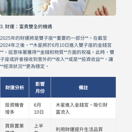
3. 財運：富貴雙全的機遇
2025年的財運將是雙子座**重要的一部分**。在截至
2024年之後，**木星將於6月10日進入雙子座的金錢宮
**，這意味著獲得**金錢和物質**方面的祝福。此時，雙
子座或許會接收到意外的**收入**或是**投資收益**，讓
**經濟狀況**更為穩定。
影響
財運分析
備註
月份
投資機會
6月
木星進入金錢宮，吸引財
增多
10日
富流入
買房置業
上半
利用財運提升生活品質