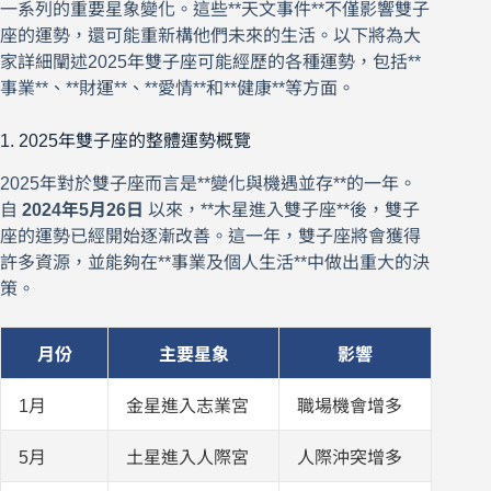
一系列的重要星象變化。這些**天文事件**不僅影響雙子
座的運勢，還可能重新構他們未來的生活。以下將為大
家詳細闡述2025年雙子座可能經歷的各種運勢，包括**
事業**、**財運**、**愛情**和**健康**等方面。
1. 2025年雙子座的整體運勢概覽
2025年對於雙子座而言是**變化與機遇並存**的一年。
自
2024年5月26日
以來，**木星進入雙子座**後，雙子
座的運勢已經開始逐漸改善。這一年，雙子座將會獲得
許多資源，並能夠在**事業及個人生活**中做出重大的決
策。
月份
主要星象
影響
1月
金星進入志業宮
職場機會增多
5月
土星進入人際宮
人際沖突增多