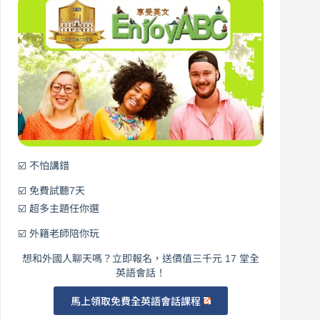
｜
說
從
營
0
元
開
始
說
英
語！
☑️ 不怕講錯
☑️ 免費試聽7天
☑️ 超多主題任你選
☑️ 外籍老師陪你玩
想和外國人聊天嗎？立即報名，送價值三千元 17 堂全
英語會話！
馬上領取免費全英語會話課程