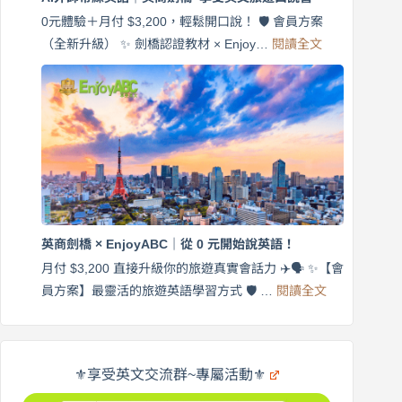
×
EnjoyABC
0元體驗＋月付 $3,200，輕鬆開口說！ 🛡️ 會員方案
旅
:
（全新升級） ✨ 劍橋認證教材 × Enjoy…
閱讀全文
AI
遊
外
口
師
說
帶
營
練
｜
英
月
語
付
｜
$3,200，
英
出
商
國
劍
更
英商劍橋 × EnjoyABC｜從 0 元開始說英語！
橋
自
×
月付 $3,200 直接升級你的旅遊真實會話力 ✈️🗣️ ✨【會
在
享
:
🌍
員方案】最靈活的旅遊英語學習方式 🛡️ …
閱讀全文
受
英
✨
英
商
文
劍
旅
橋
遊
×
⚜️享受英文交流群~專屬活動⚜️
EnjoyABC
口