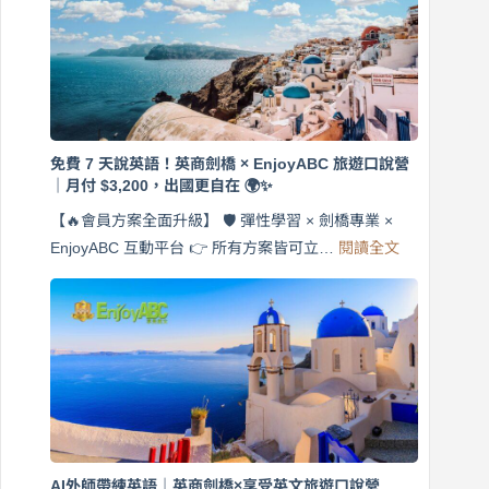
免費 7 天說英語！英商劍橋 × EnjoyABC 旅遊口說營
｜月付 $3,200，出國更自在 🌍✨
【🔥會員方案全面升級】 🛡️ 彈性學習 × 劍橋專業 ×
:
EnjoyABC 互動平台 👉 所有方案皆可立…
閱讀全文
免
費
7
天
說
英
語！
英
商
劍
橋
AI外師帶練英語｜英商劍橋×享受英文旅遊口說營