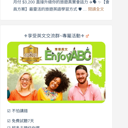
×
月付 $3,200 直接升級你的旅遊真實會話力 ✈️🗣️ ✨【會
在
享
:
🌍
員方案】最靈活的旅遊英語學習方式 🛡️ …
閱讀全文
受
英
✨
英
商
文
劍
旅
橋
遊
×
⚜️享受英文交流群~專屬活動⚜️
EnjoyABC
口
｜
說
從
營
0
元
開
始
說
英
語！
☑️ 不怕講錯
☑️ 免費試聽7天