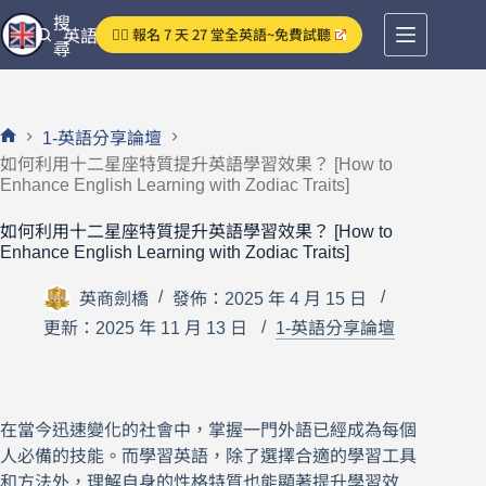
跳
搜
👉🏻 報名 7 天 27 堂全英語~免費試聽
英語分享論壇
至
尋
主
要
內
1-英語分享論壇
容
首
如何利用十二星座特質提升英語學習效果？ [How to
頁
Enhance English Learning with Zodiac Traits]
如何利用十二星座特質提升英語學習效果？ [How to
Enhance English Learning with Zodiac Traits]
英商劍橋
發佈：2025 年 4 月 15 日
更新：2025 年 11 月 13 日
1-英語分享論壇
在當今迅速變化的社會中，掌握一門外語已經成為每個
人必備的技能。而學習英語，除了選擇合適的學習工具
和方法外，理解自身的性格特質也能顯著提升學習效