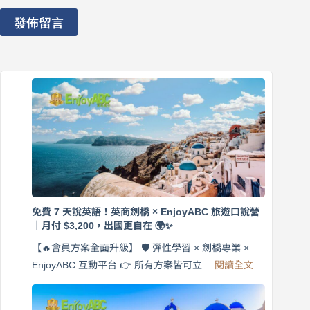
發佈留言
免費 7 天說英語！英商劍橋 × EnjoyABC 旅遊口說營
｜月付 $3,200，出國更自在 🌍✨
【🔥會員方案全面升級】 🛡️ 彈性學習 × 劍橋專業 ×
:
EnjoyABC 互動平台 👉 所有方案皆可立…
閱讀全文
免
費
7