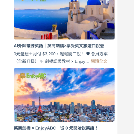
天
說
英
語！
英
商
劍
橋
AI外師帶練英語｜英商劍橋×享受英文旅遊口說營
×
EnjoyABC
0元體驗＋月付 $3,200，輕鬆開口說！ 🛡️ 會員方案
旅
:
（全新升級） ✨ 劍橋認證教材 × Enjoy…
閱讀全文
AI
遊
外
口
師
說
帶
營
練
｜
英
月
語
付
｜
$3,200，
英
出
商
國
劍
更
英商劍橋 × EnjoyABC｜從 0 元開始說英語！
橋
自