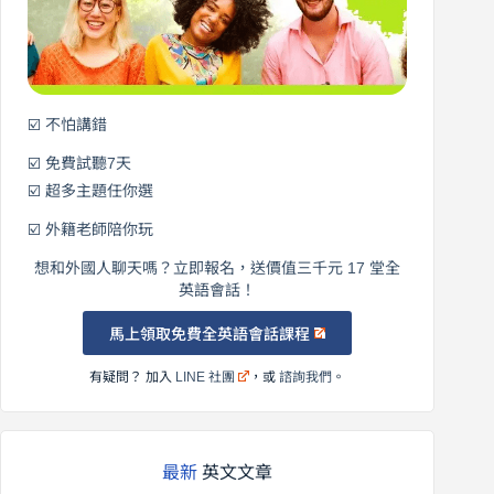
說
英
語！
☑️ 不怕講錯
☑️ 免費試聽7天
☑️ 超多主題任你選
☑️ 外籍老師陪你玩
想和外國人聊天嗎？立即報名，送價值三千元 17 堂全
英語會話！
馬上領取免費全英語會話課程
有疑問？ 加入
LINE 社團
，或
諮詢我們
。
最新
英文文章