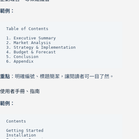
範例：
Table of Contents

1. Executive Summary

2. Market Analysis

3. Strategy & Implementation

4. Budget & Forecast

5. Conclusion

6. Appendix
重點
：明確編號、標題簡潔，讓閱讀者可一目了然。
使用者手冊、指南
範例：
Contents

Getting Started

Installation
