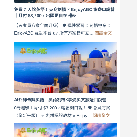
免費 7 天說英語！英商劍橋 × EnjoyABC 旅遊口說營
｜月付 $3,200，出國更自在 🌍✨
【🔥會員方案全面升級】 🛡️ 彈性學習 × 劍橋專業 ×
:
EnjoyABC 互動平台 👉 所有方案皆可立…
閱讀全文
免
費
7
天
說
英
語！
英
商
劍
橋
AI外師帶練英語｜英商劍橋×享受英文旅遊口說營
×
EnjoyABC
0元體驗＋月付 $3,200，輕鬆開口說！ 🛡️ 會員方案
旅
:
（全新升級） ✨ 劍橋認證教材 × Enjoy…
閱讀全文
AI
遊
外
口
師
說