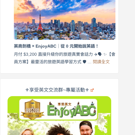
帶
營
練
｜
英
月
語
付
｜
$3,200，
英
出
商
國
劍
更
英商劍橋 × EnjoyABC｜從 0 元開始說英語！
橋
自
×
月付 $3,200 直接升級你的旅遊真實會話力 ✈️🗣️ ✨【會
在
享
:
🌍
員方案】最靈活的旅遊英語學習方式 🛡️ …
閱讀全文
受
英
✨
英
商
文
劍
旅
橋
遊
×
⚜️享受英文交流群~專屬活動⚜️
EnjoyABC
口
｜
說
從
營
0
元
開
始