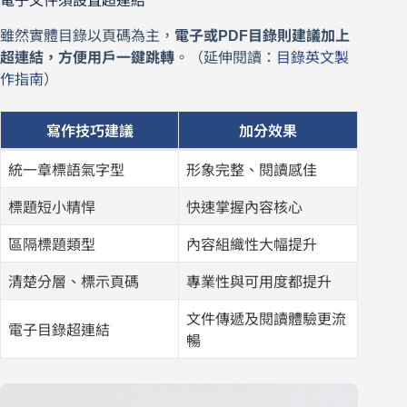
電子文件須設置超連結
雖然實體目錄以頁碼為主，
電子或PDF目錄則建議加上
超連結，方便用戶一鍵跳轉
。（延伸閱讀：
目錄英文製
作指南
）
寫作技巧建議
加分效果
統一章標語氣字型
形象完整、閱讀感佳
標題短小精悍
快速掌握內容核心
區隔標題類型
內容組織性大幅提升
清楚分層、標示頁碼
專業性與可用度都提升
文件傳遞及閱讀體驗更流
電子目錄超連結
暢