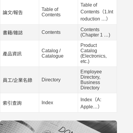
Table of
Table of
Contents（1.Int
論文/報告
Contents
roduction …）
Contents
Contents
書籍/雜誌
(Chapter 1 …)
Product
Catalog /
Catalog
產品資訊
Catalogue
(Electronics,
etc.)
Employee
Directory,
Directory
員工/企業名錄
Business
Directory
Index（A:
Index
索引查詢
Apple…）