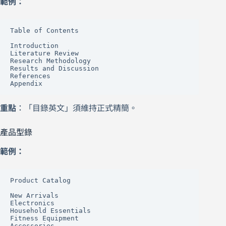
範例：
Table of Contents

Introduction

Literature Review

Research Methodology

Results and Discussion

References

Appendix
重點
：「目錄英文」須維持正式精簡。
產品型錄
範例：
Product Catalog

New Arrivals

Electronics

Household Essentials

Fitness Equipment

Accessories