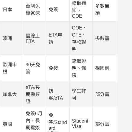
錄取通
台灣免
多數無
日本
免簽
知、
簽90天
須
COE
COE、
ETA申
GTE、
需線上
澳洲
多數需
ETA
請
存款證
明
錄取證
歐洲申
90天免
免簽
明、保
視國別
根
簽
險
eTA/長
訪
學生許
加拿大
期需簽
部分需
客/eTA
可
證
免簽6月
免
內，長
Student
簽/Stand
英國
部分需
Visa
期需簽
ard