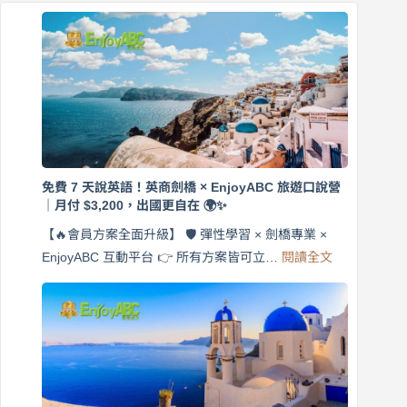
免費 7 天說英語！英商劍橋 × EnjoyABC 旅遊口說營
｜月付 $3,200，出國更自在 🌍✨
【🔥會員方案全面升級】 🛡️ 彈性學習 × 劍橋專業 ×
:
EnjoyABC 互動平台 👉 所有方案皆可立…
閱讀全文
免
費
7
天
說
英
語！
英