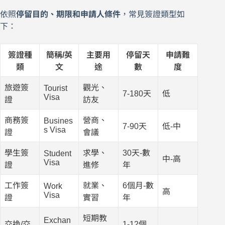
依照
停留目的、期限和申請人條件
，常見簽證類型如
下：
簽證種
簡稱/英
主要用
停留天
申請難
類
文
途
數
度
旅遊簽
觀光、
Tourist
7-180天
低
Visa
證
訪友
商務簽
營商、
Busines
7-90天
低-中
s Visa
證
會議
學生簽
求學、
30天-數
Student
中-高
Visa
證
進修
年
工作簽
就業、
6個月-數
Work
高
Visa
證
實習
年
短期教
Exchan
交換/交
1-12個