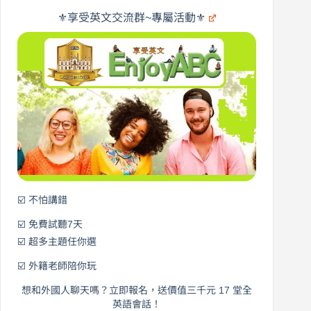
旅
橋
遊
×
⚜️享受英文交流群~專屬活動⚜️
EnjoyABC
口
｜
說
從
營
0
元
開
始
說
英
語！
☑️ 不怕講錯
☑️ 免費試聽7天
☑️ 超多主題任你選
☑️ 外籍老師陪你玩
想和外國人聊天嗎？立即報名，送價值三千元 17 堂全
英語會話！