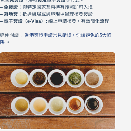
包含
免簽證、落地簽及電子簽證
等方式。
–
免簽證：
與特定國家互惠持有護照即可入境
–
落地簽：
抵達機場或邊境現場辦理核發簽證
–
電子簽證（e-Visa）:
線上申請核發，有效簡化流程
延伸閱讀：
香港簽證申請常見錯誤，你該避免的5大陷
阱
。