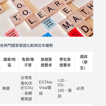
各熱門國家簽證比較與近年趨勢
面談
國家/地
免簽/電
旅遊簽
學生簽
（學
區
子簽
證要求
證要求
生）
台灣免
I-20、
ESTA/e-
簽90天
DS-
Visa/面
(ESTA)
美國
必須
160、面
、長期
談
談
需簽證