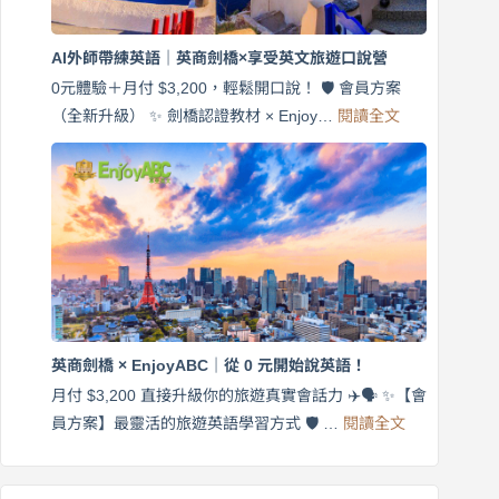
商
劍
橋
AI外師帶練英語｜英商劍橋×享受英文旅遊口說營
×
EnjoyABC
0元體驗＋月付 $3,200，輕鬆開口說！ 🛡️ 會員方案
旅
:
（全新升級） ✨ 劍橋認證教材 × Enjoy…
閱讀全文
AI
遊
外
口
師
說
帶
營
練
｜
英
月
語
付
｜
$3,200，
英
出
商
國
劍
更
英商劍橋 × EnjoyABC｜從 0 元開始說英語！
橋
自
×
月付 $3,200 直接升級你的旅遊真實會話力 ✈️🗣️ ✨【會
在
享
:
🌍
員方案】最靈活的旅遊英語學習方式 🛡️ …
閱讀全文
受
英
✨
英
商
文
劍