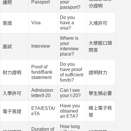
Passport
your
護照
分證明
passport?
Do you
Visa
have a
簽證
入境許可
visa?
Where is
大使館口頭
your
Interview
面試
interview
問答
place?
Do you
Proof of
have proof
fund/Bank
財力證明
證明財力
of sufficient
statement
funds?
Admission
Can I see
入學許可
學生類必要
letter/I-20
your I-20?
Have you
線上電子核
ETA/ESTA/
obtained
電子簽證
eTA
發
an ETA?
How long
Duration of