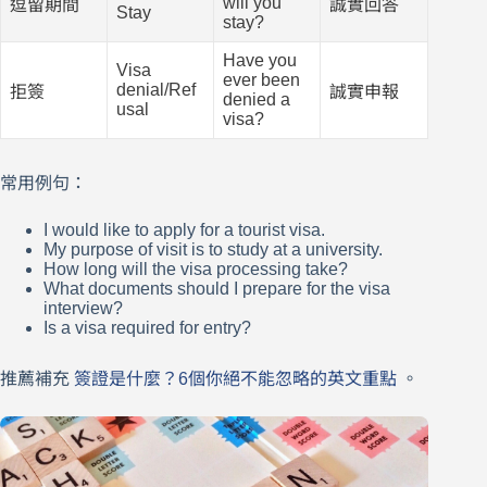
will you
逗留期間
誠實回答
Stay
stay?
Have you
Visa
ever been
denial/Ref
拒簽
誠實申報
denied a
usal
visa?
常用例句：
I would like to apply for a tourist visa.
My purpose of visit is to study at a university.
How long will the visa processing take?
What documents should I prepare for the visa
interview?
Is a visa required for entry?
推薦補充
簽證是什麼？6個你絕不能忽略的英文重點
。