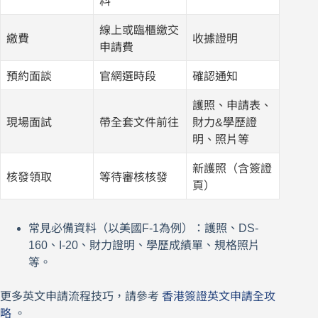
料
線上或臨櫃繳交
繳費
收據證明
申請費
預約面談
官網選時段
確認通知
護照、申請表、
現場面試
帶全套文件前往
財力&學歷證
明、照片等
新護照（含簽證
核發領取
等待審核核發
頁）
常見必備資料（以美國F-1為例）：護照、DS-
160、I-20、財力證明、學歷成績單、規格照片
等。
更多英文申請流程技巧，請參考
香港簽證英文申請全攻
略
。