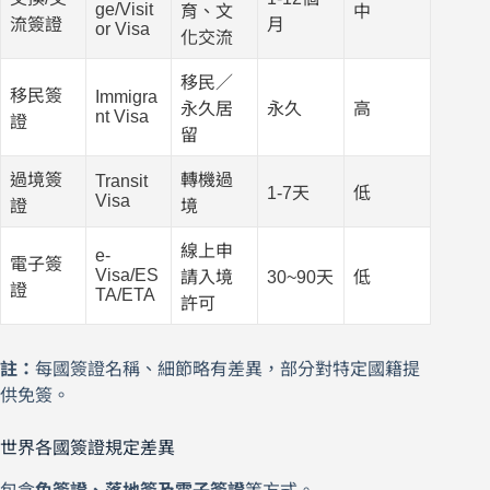
ge/Visit
育、文
中
流簽證
月
or Visa
化交流
移民／
移民簽
Immigra
永久居
永久
高
nt Visa
證
留
過境簽
轉機過
Transit
1-7天
低
Visa
證
境
線上申
e-
電子簽
Visa/ES
請入境
30~90天
低
證
TA/ETA
許可
註：
每國簽證名稱、細節略有差異，部分對特定國籍提
供免簽。
世界各國簽證規定差異