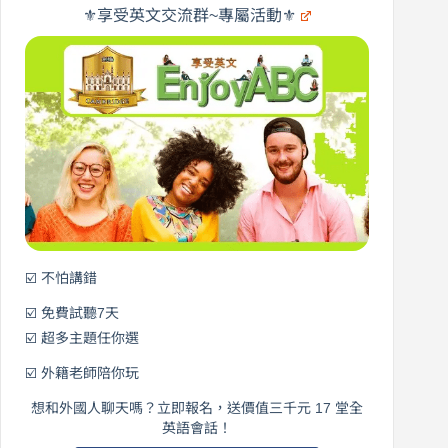
遊
×
⚜️享受英文交流群~專屬活動⚜️
EnjoyABC
口
｜
說
從
營
0
元
開
始
說
英
語！
☑️ 不怕講錯
☑️ 免費試聽7天
☑️ 超多主題任你選
☑️ 外籍老師陪你玩
想和外國人聊天嗎？立即報名，送價值三千元 17 堂全
英語會話！