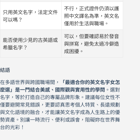
不行，正式證件仍須以護
只用英文名字，法定文件
照中文譯名為準，英文名
可以嗎？
僅用於生活與職場。
可以，但要確認易於發音
能否使用少見的古英語或
與拼寫，避免太過冷僻造
希臘名字？
成困擾。
結語
在多語世界與跨國職場間，
「最適合你的英文名字女怎
麼選」是一門結合美感、國際觀與實用性的學問
。選對
名字，等於打造自己的專屬品牌形象。建議每位女性不
僅要避開常見錯誤，更要認真思考個人特質、長遠規劃
與文化語境的融合，才能讓英文名字成為人生路上的優
勢資產。別讓一時流行、便利或誤會，阻礙妳在世界舞
台的光彩！