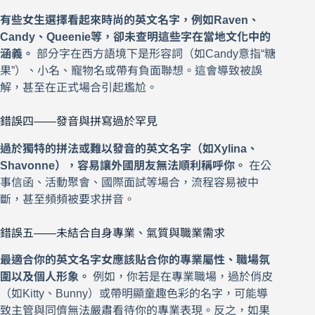
有些女生選擇看起來時尚的英文名字，例如Raven、
Candy、Queenie等，卻未查明這些字在當地文化中的
涵義。
部分字在西方語境下是形容詞（如Candy意指“糖
果”）、小名、寵物名或帶有負面聯想。這會導致被誤
解，甚至在正式場合引起尷尬。
錯誤四——發音與拼寫過於罕見
過於獨特的拼法或難以發音的英文名字（如Xylina、
Shavonne），容易讓外國朋友無法順利稱呼你。
在公
事信函、活動聚會、國際面試等場合，流程容易被中
斷，甚至頻頻被要求拼音。
錯誤五——未結合自身專業、氣質與職業需求
最適合你的英文名字女應該貼合你的專業屬性、職場氛
圍以及個人形象。
例如，你若是在專業職場，過於俏皮
（如Kitty、Bunny）或帶明顯童趣色彩的名字，可能導
致主管與同儕無法嚴肅看待你的專業表現。反之，如果