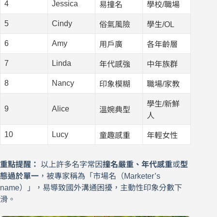
4
Jessica
易撞名
學校/職場
5
Cindy
俗氣風險
學生/OL
6
Amy
用戶廣
各年齡層
7
Linda
年代感強
中年族群
8
Nancy
印象模糊
職場/家教
學生/新鮮
9
Alice
溫婉典型
人
10
Lucy
童趣感重
年輕女性
重點提醒：
以上許多名字常因
撞名嚴重、年代感重
或
型
態過於單一
，被專家稱為「市場名（Marketer’s
name）」，易導致國外溝通困擾，主動性印象分數下
滑。