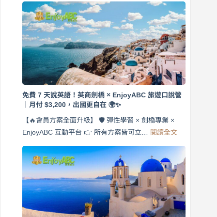
免費 7 天說英語！英商劍橋 × EnjoyABC 旅遊口說營
｜月付 $3,200，出國更自在 🌍✨
【🔥會員方案全面升級】 🛡️ 彈性學習 × 劍橋專業 ×
:
EnjoyABC 互動平台 👉 所有方案皆可立…
閱讀全文
免
費
7
天
說
英
語！
英
商