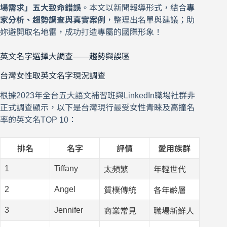
場需求」五大致命錯誤
。本文以新聞報導形式，結合
專
家分析、趨勢調查與真實案例
，整理出名單與建議；助
妳避開取名地雷，成功打造專屬的國際形象！
英文名字選擇大調查——趨勢與誤區
台灣女性取英文名字現況調查
根據2023年全台五大語文補習班與LinkedIn職場社群非
正式調查顯示，以下是台灣現行最受女性青睞及高撞名
率的英文名TOP 10：
排名
名字
評價
愛用族群
1
Tiffany
太頻繁
年輕世代
2
Angel
質樸傳統
各年齡層
3
Jennifer
商業常見
職場新鮮人