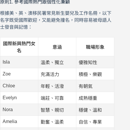
原則1. 參考國際熱門跟個性化兼顧
根據美、英、澳移民署常見新生嬰兒及工作名冊，以下
名字既受國際歡迎，又能避免撞名，同時容易被母語人
士發音與記憶：
國際新興熱門女
意涵
職場形象
名
Isla
溫柔、獨立
優雅知性
Zoe
充滿活力
積極、樂觀
Chloe
年輕、活潑
有朝氣
Evelyn
端莊、可靠
成熟穩重
Nora
智慧、親切
穩健、溫和
Amelia
勤奮、溫柔
自信、專業