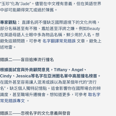
“玉珍”化為“Jade”。儘管在中文裡有意義，但在英語世界
中卻可能顯得突兀或過於陳舊。
專家觀點：
直譯名詞不僅缺乏國際語境下的文化共鳴，
部分名稱甚至有不雅、尷尬甚至浮誇之嫌。例如Beauty
在英語母語人士眼中多為物品名稱，鮮少用於人名。想
避免這類問題，可參考
名字翻譯常見錯誤
文章，避免上
述地雷。
錯誤二——盲目追捧流行撞名
根據面試官與外商顧問意見，Tiffany、Angel、
Cindy、Jessica等名字在亞洲圈名單中高居撞名榜首。
在國外甚至容易讓人混淆或誤以為是某個年代的“流行
名”，缺乏個人獨特記憶點。這會影響你在國際場合的辨
識度，甚至職場升遷機會。想知道更多，可參考
取名字
常見錯誤專文
。
錯誤三——忽視名字的文化意義與發音