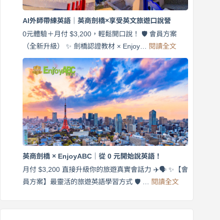
劍
橋
AI外師帶練英語｜英商劍橋×享受英文旅遊口說營
×
EnjoyABC
0元體驗＋月付 $3,200，輕鬆開口說！ 🛡️ 會員方案
旅
:
（全新升級） ✨ 劍橋認證教材 × Enjoy…
閱讀全文
AI
遊
外
口
師
說
帶
營
練
｜
英
月
語
付
｜
$3,200，
英
出
商
國
劍
更
英商劍橋 × EnjoyABC｜從 0 元開始說英語！
橋
自
×
月付 $3,200 直接升級你的旅遊真實會話力 ✈️🗣️ ✨【會
在
享
:
🌍
員方案】最靈活的旅遊英語學習方式 🛡️ …
閱讀全文
受
英
✨
英
商
文
劍
旅
橋