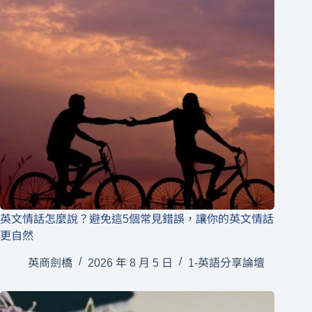
英文情話怎麼說？避免這5個常見錯誤，讓你的英文情話
更自然
英商劍橋
2026 年 8 月 5 日
1-英語分享論壇