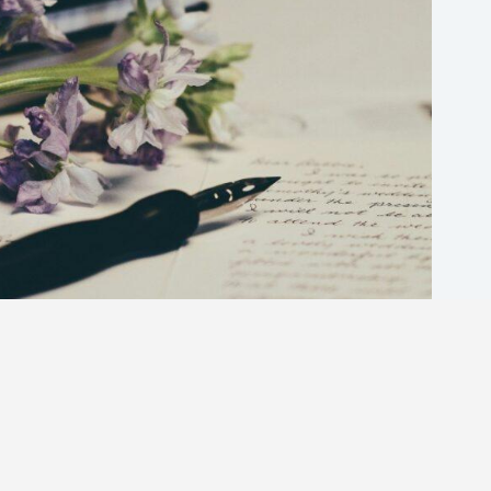
信件主旨英文怎麼寫？5個你絕不能犯的常見錯誤與正確
範例解析
英商劍橋
2026 年 8 月 4 日
1-英語分享論壇