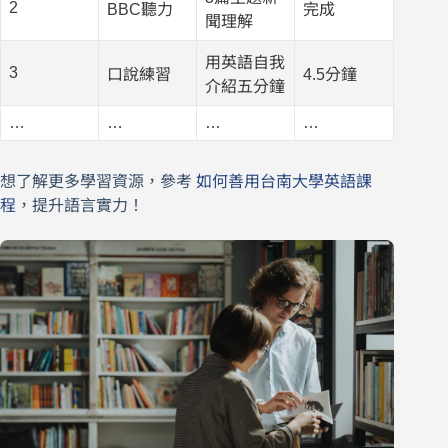
2
BBC聽力
完成
聞理解
用英語自我
3
口說練習
4.5分鐘
介紹五分鐘
…
…
…
…
想了解更多學習資源，參考
如何善用台南大學英語課
程
，提升語言實力！