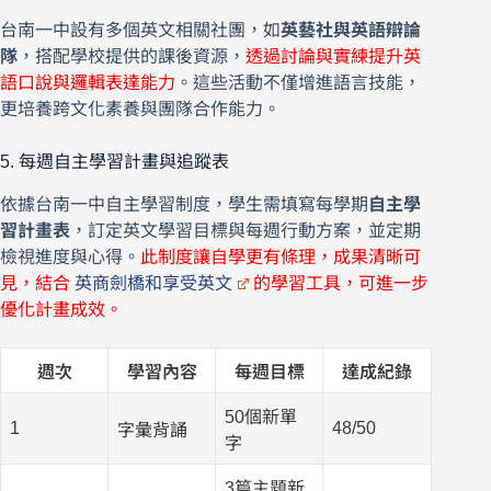
台南一中設有多個英文相關社團，如
英藝社與英語辯論
隊
，搭配學校提供的課後資源，
透過討論與實練提升英
語口說與邏輯表達能力
。這些活動不僅增進語言技能，
更培養跨文化素養與團隊合作能力。
5. 每週自主學習計畫與追蹤表
依據台南一中自主學習制度，學生需填寫每學期
自主學
習計畫表
，訂定英文學習目標與每週行動方案，並定期
檢視進度與心得。
此制度讓自學更有條理，成果清晰可
見，結合
英商劍橋和享受英文
的學習工具，可進一步
優化計畫成效。
週次
學習內容
每週目標
達成紀錄
50個新單
1
48/50
字彙背誦
字
3篇主題新