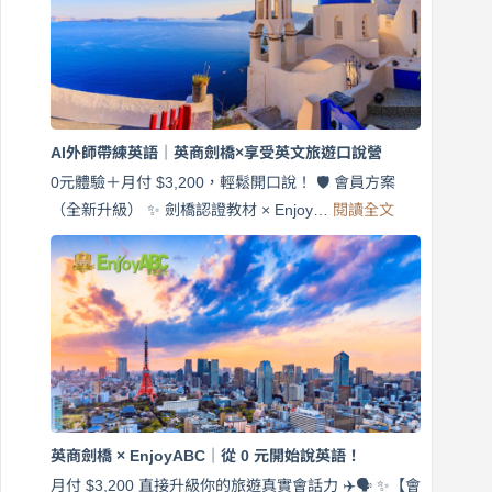
說
英
語！
英
商
劍
橋
AI外師帶練英語｜英商劍橋×享受英文旅遊口說營
×
EnjoyABC
0元體驗＋月付 $3,200，輕鬆開口說！ 🛡️ 會員方案
旅
:
（全新升級） ✨ 劍橋認證教材 × Enjoy…
閱讀全文
AI
遊
外
口
師
說
帶
營
練
｜
英
月
語
付
｜
$3,200，
英
出
商
國
劍
更
英商劍橋 × EnjoyABC｜從 0 元開始說英語！
橋
自
×
月付 $3,200 直接升級你的旅遊真實會話力 ✈️🗣️ ✨【會
在