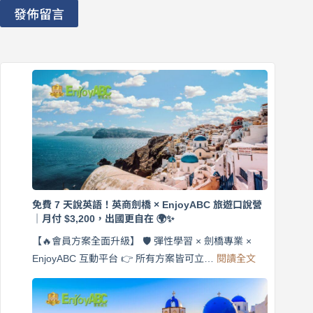
發佈留言
免費 7 天說英語！英商劍橋 × EnjoyABC 旅遊口說營
｜月付 $3,200，出國更自在 🌍✨
【🔥會員方案全面升級】 🛡️ 彈性學習 × 劍橋專業 ×
:
EnjoyABC 互動平台 👉 所有方案皆可立…
閱讀全文
免
費
7
天