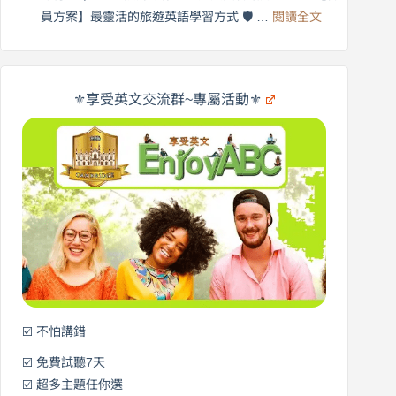
享
:
🌍
員方案】最靈活的旅遊英語學習方式 🛡️ …
閱讀全文
受
英
✨
英
商
文
劍
旅
橋
遊
×
⚜️享受英文交流群~專屬活動⚜️
EnjoyABC
口
｜
說
從
營
0
元
開
始
說
英
語！
☑️ 不怕講錯
☑️ 免費試聽7天
☑️ 超多主題任你選