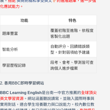
展。
搭配
英商劍橋和享受英文
的進階題庫，進一步強
化應試能力。
功能
特色
覆蓋初階至進階，依程度
題庫豐富
客製化出題
自動評分、回饋錯誤類
智能分析
型，針對弱項給予建議
段考、會考、學測皆可查
學習歷程記錄
詢個人進步檔案
2. 善用BBC即時學習網站
BBC Learning English
是台南一中官方推薦的
全球頂尖
英文學習資源
。網站涵蓋聽說讀寫，並融入國際時事與
實用對話，適合學生培養聽力與口說能力。校內數位教