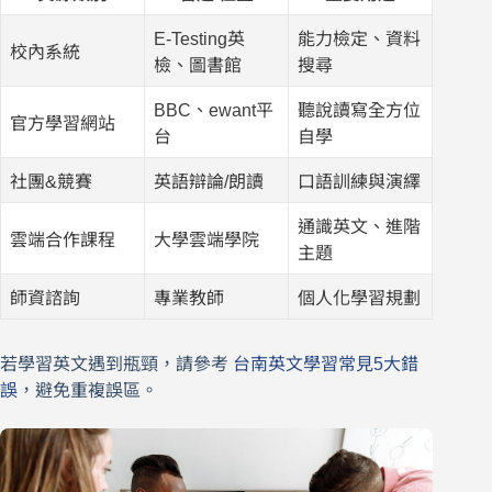
E-Testing英
能力檢定、資料
校內系統
檢、圖書館
搜尋
BBC、ewant平
聽說讀寫全方位
官方學習網站
台
自學
社團&競賽
英語辯論/朗讀
口語訓練與演繹
通識英文、進階
雲端合作課程
大學雲端學院
主題
師資諮詢
專業教師
個人化學習規劃
若學習英文遇到瓶頸，請參考
台南英文學習常見5大錯
誤
，避免重複誤區。