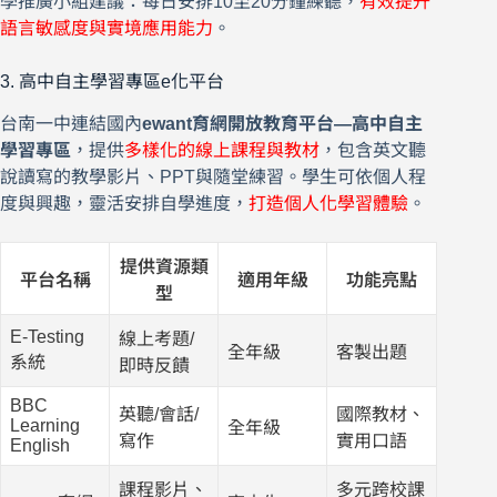
學推廣小組建議：每日安排10至20分鐘練聽，
有效提升
語言敏感度與實境應用能力
。
3. 高中自主學習專區e化平台
台南一中連結國內
ewant育網開放教育平台—高中自主
學習專區
，提供
多樣化的線上課程與教材
，包含英文聽
說讀寫的教學影片、PPT與隨堂練習。學生可依個人程
度與興趣，靈活安排自學進度，
打造個人化學習體驗
。
提供資源類
平台名稱
適用年級
功能亮點
型
E-Testing
線上考題/
全年級
客製出題
系統
即時反饋
BBC
英聽/會話/
國際教材、
Learning
全年級
寫作
實用口語
English
課程影片、
多元跨校課