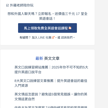
☑️ 外籍老師陪你玩
想和外國人聊天嗎？立即報名，送價值三千元 17 堂全
英語會話！
馬上領取免費全英語會話課程
有疑問？ 加入
LINE 社團
，或
諮詢我們
。
最新
英文文章
英文口說練習網站推薦｜2025年你不可不知的5大
提升英語口說平台
2026 年 8 月 7 日
8大英文口說練習文章推薦｜提升英語會話的最佳
入門資源
2026 年 8 月 6 日
英文情話怎麼說？避免這5個常見錯誤，讓你的英
文情話更自然
2026 年 8 月 5 日
信件主旨英文怎麼寫？5個你絕不能犯的常見錯誤