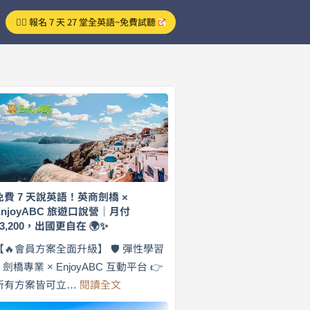
👉🏻 報名 7 天 27 堂全英語~免費試聽
免費 7 天說英語！英商劍橋 ×
EnjoyABC 旅遊口說營｜月付
$3,200，出國更自在 🌍✨
【🔥會員方案全面升級】 🛡️ 彈性學習
× 劍橋專業 × EnjoyABC 互動平台 👉
:
所有方案皆可立…
閱讀全文
免