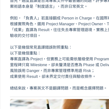
首先，過度直譯是台灣專案文件中最普遍的問題。許多專
案術語本身是「制度語言」，而非日常英文。
例如，「負責人」若直接翻成 Person in Charge
根據實際角色，選用 Project Manager、Project Owner、Te
「成果」直譯為 Result，往往失去專案管理語境，實務上更精
驗收的交付項目。
以下是幾個常見直譯錯誤對照重點：
以下是幾個重點：
專案直譯為 Project，但實務上可能需依層級使用 Program 或 I
里程碑只寫 Milestone，卻未釐清是否應為 Phase 或 Delive
風險誤用 Danger，而非專案管理標準用語 Risk；
成果使用 Result，卻未界定交付責任與驗收條件。
總結來說，專案英文不是翻譯問題，而是概念選擇問題。