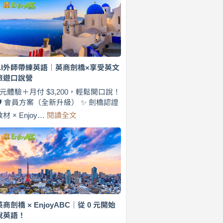
費
7
天
說
英
語！
英
AI外師帶練英語｜英商劍橋×享受英文
商
旅遊口說營
劍
橋
0元體驗＋月付 $3,200，輕鬆開口說！
×
🛡️ 會員方案（全新升級） ✨ 劍橋認證
EnjoyABC
:
教材 × Enjoy…
閱讀全文
旅
AI
遊
外
口
師
說
帶
營
練
｜
英
月
語
付
｜
$3,200，
英
英商劍橋 × EnjoyABC｜從 0 元開始
出
商
說英語！
國