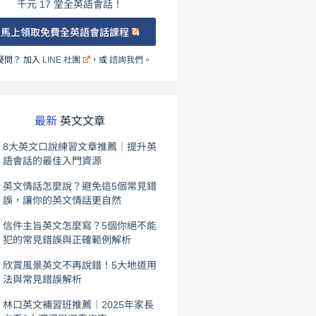
千元 17 堂全英語會話！
馬上領取免費全英語會話課程
疑問？ 加入
LINE 社團
，或
諮詢我們
。
最新
英文文章
8大英文口說練習文章推薦｜提升英
語會話的最佳入門資源
2026 年 8 月 6 日
英文情話怎麼說？避免這5個常見錯
誤，讓你的英文情話更自然
2026 年 8 月 5 日
信件主旨英文怎麼寫？5個你絕不能
犯的常見錯誤與正確範例解析
2026 年 8 月 4 日
欣賞風景英文不再說錯！5大地道用
法與常見錯誤解析
2026 年 8 月 3 日
林口英文補習班推薦｜2025年家長