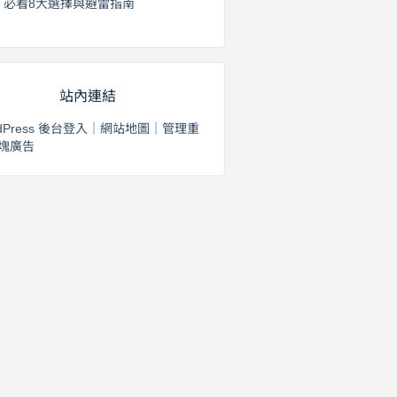
必看8大選擇與避雷指南
2026 年 8 月 2 日
站內連結
dPress 後台登入
｜
網站地圖
｜
管理重
塊廣告