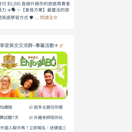
劍
月付 $3,200 直接升級你的旅遊真實會
更
橋
話力 ✈️🗣️ ✨【會員方案】最靈活的旅
自
×
:
遊英語學習方式 🛡️ …
閱讀全文
享
在
英
🌍
受
商
英
✨
劍
文
橋
旅
️享受英文交流群~專屬活動⚜️
×
遊
EnjoyABC
口
｜
說
從
0
營
元
開
始
說
英
語！
不怕講錯
☑️ 超多主題任你選
免費試聽7天
☑️ 外籍老師陪你玩
和外國人聊天嗎？立即報名，送價值三