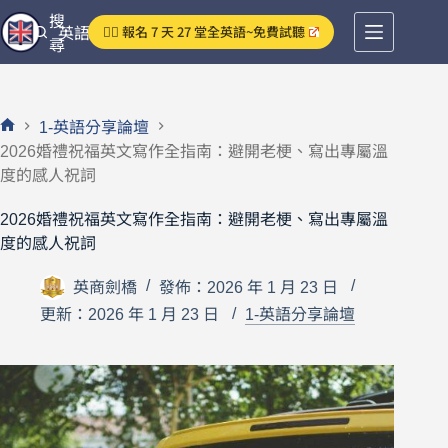
跳
搜
👉🏻 報名 7 天 27 堂全英語~免費試聽
英語分享論壇
至
尋
主
要
內
1-英語分享論壇
容
首
2026婚禮祝福英文寫作全指南：避開老梗、寫出專屬溫
頁
度的感人祝詞
2026婚禮祝福英文寫作全指南：避開老梗、寫出專屬溫
度的感人祝詞
英商劍橋
發佈：2026 年 1 月 23 日
更新：2026 年 1 月 23 日
1-英語分享論壇