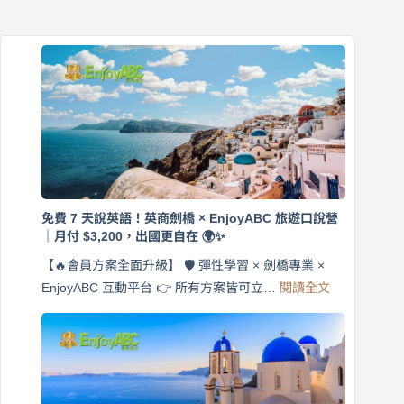
免費 7 天說英語！英商劍橋 × EnjoyABC 旅遊口說營
｜月付 $3,200，出國更自在 🌍✨
【🔥會員方案全面升級】 🛡️ 彈性學習 × 劍橋專業 ×
:
EnjoyABC 互動平台 👉 所有方案皆可立…
閱讀全文
免
費
7
天
說
英