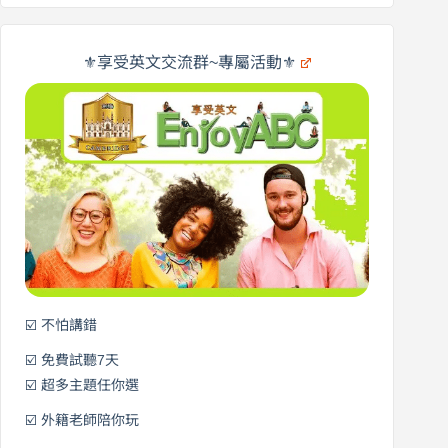
商
文
劍
旅
橋
遊
×
⚜️享受英文交流群~專屬活動⚜️
EnjoyABC
口
｜
說
從
營
0
元
開
始
說
英
語！
☑️ 不怕講錯
☑️ 免費試聽7天
☑️ 超多主題任你選
☑️ 外籍老師陪你玩