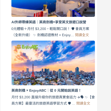
語！
英
商
劍
橋
AI外師帶練英語｜英商劍橋×享受英文旅遊口說營
×
EnjoyABC
0元體驗＋月付 $3,200，輕鬆開口說！ 🛡️ 會員方案
旅
:
（全新升級） ✨ 劍橋認證教材 × Enjoy…
閱讀全文
AI
遊
外
口
師
說
帶
營
練
｜
英
月
語
付
｜
$3,200，
英
出
商
國
劍
更
英商劍橋 × EnjoyABC｜從 0 元開始說英語！
橋
自
×
月付 $3,200 直接升級你的旅遊真實會話力 ✈️🗣️ ✨【會
在
享
:
🌍
員方案】最靈活的旅遊英語學習方式 🛡️ …
閱讀全文
受
英
✨
英