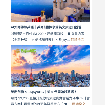
英
語！
英
商
劍
橋
AI外師帶練英語｜英商劍橋×享受英文旅遊口說營
×
EnjoyABC
0元體驗＋月付 $3,200，輕鬆開口說！ 🛡️ 會員方案
旅
:
（全新升級） ✨ 劍橋認證教材 × Enjoy…
閱讀全文
AI
遊
外
口
師
說
帶
營
練
｜
英
月
語
付
｜
$3,200，
英
出
商
國
劍
更
英商劍橋 × EnjoyABC｜從 0 元開始說英語！
橋
自
×
月付 $3,200 直接升級你的旅遊真實會話力 ✈️🗣️ ✨【會
在
享
:
🌍
員方案】最靈活的旅遊英語學習方式 🛡️ …
閱讀全文