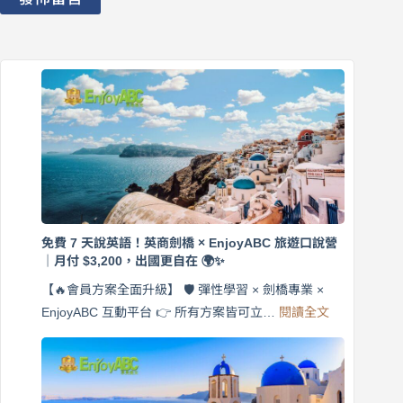
免費 7 天說英語！英商劍橋 × EnjoyABC 旅遊口說營
｜月付 $3,200，出國更自在 🌍✨
【🔥會員方案全面升級】 🛡️ 彈性學習 × 劍橋專業 ×
:
EnjoyABC 互動平台 👉 所有方案皆可立…
閱讀全文
免
費
7
天
說