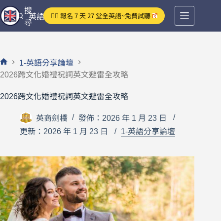
跳
搜
👉🏻 報名 7 天 27 堂全英語~免費試聽
英語分享論壇
至
尋
主
要
內
1-英語分享論壇
容
首
2026跨文化婚禮祝詞英文避雷全攻略
頁
2026跨文化婚禮祝詞英文避雷全攻略
英商劍橋
發佈：2026 年 1 月 23 日
更新：2026 年 1 月 23 日
1-英語分享論壇