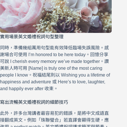
實用場景英文婚禮祝詞句型整理
同時，準備幾組萬用句型能有效降低臨場失誤風險。感
謝場合可使用 I’m honored to be here today。回憶分享
可說 I cherish every memory we’ve made together。讚
美新人時可用 [Name] is truly one of the most caring
people I know。祝福結尾則以 Wishing you a lifetime of
happiness and adventure 或 Here’s to love, laughter,
and happily ever after 收束。
寫出流暢英文婚禮祝詞的細節技巧
此外，許多台灣講者最容易犯的錯誤，是將中文成語直
接翻成英文。例如「珠聯璧合」若直譯會顯得生硬，應
改用 a perfect match。英文婚禮祝詞講求簡潔與節奏，