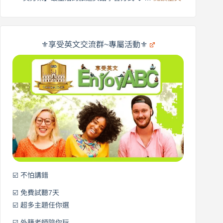
受
英
✨
英
商
文
劍
旅
橋
遊
×
⚜️享受英文交流群~專屬活動⚜️
EnjoyABC
口
｜
說
從
營
0
元
開
始
說
英
語！
☑️ 不怕講錯
☑️ 免費試聽7天
☑️ 超多主題任你選
☑️ 外籍老師陪你玩