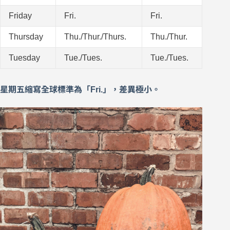
Friday
Fri.
Fri.
Thursday
Thu./Thur./Thurs.
Thu./Thur.
Tuesday
Tue./Tues.
Tue./Tues.
星期五縮寫全球標準為「Fri.」，差異極小。