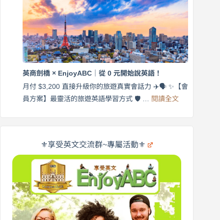
練
｜
英
月
語
付
｜
$3,200，
英
出
商
國
劍
更
英商劍橋 × EnjoyABC｜從 0 元開始說英語！
橋
自
×
月付 $3,200 直接升級你的旅遊真實會話力 ✈️🗣️ ✨【會
在
享
:
🌍
員方案】最靈活的旅遊英語學習方式 🛡️ …
閱讀全文
受
英
✨
英
商
文
劍
旅
橋
遊
×
⚜️享受英文交流群~專屬活動⚜️
EnjoyABC
口
｜
說
從
營
0
元
開
始
說