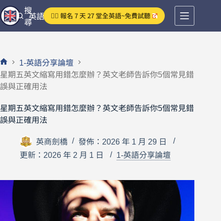
跳
搜
👉🏻 報名 7 天 27 堂全英語~免費試聽
英語分享論壇
至
尋
主
要
內
1-英語分享論壇
容
首
星期五英文縮寫用錯怎麼辦？英文老師告訴你5個常見錯
頁
誤與正確用法
星期五英文縮寫用錯怎麼辦？英文老師告訴你5個常見錯
誤與正確用法
英商劍橋
發佈：2026 年 1 月 29 日
更新：2026 年 2 月 1 日
1-英語分享論壇