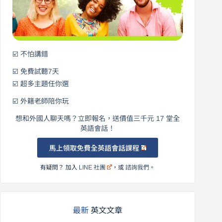
英
語！
☑️ 不怕講錯
☑️ 免費試聽7天
☑️ 超多主題任你選
☑️ 外籍老師陪你玩
想和外國人聊天嗎？立即報名，送價值三千元 17 堂全
英語會話！
馬上領取免費全英語會話課程
有疑問？ 加入
LINE 社團
，或
諮詢我們
。
最新
英文文章