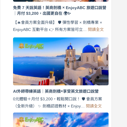
免費 7 天說英語！英商劍橋 × EnjoyABC 旅遊口說營
｜月付 $3,200，出國更自在 🌍✨
【🔥會員方案全面升級】 🛡️ 彈性學習 × 劍橋專業 ×
:
EnjoyABC 互動平台 👉 所有方案皆可立…
閱讀全文
免
費
7
天
說
英
語！
英
商
劍
橋
AI外師帶練英語｜英商劍橋×享受英文旅遊口說營
×
EnjoyABC
0元體驗＋月付 $3,200，輕鬆開口說！ 🛡️ 會員方案
旅
:
（全新升級） ✨ 劍橋認證教材 × Enjoy…
閱讀全文
AI
遊
外
口
師
說
帶
營