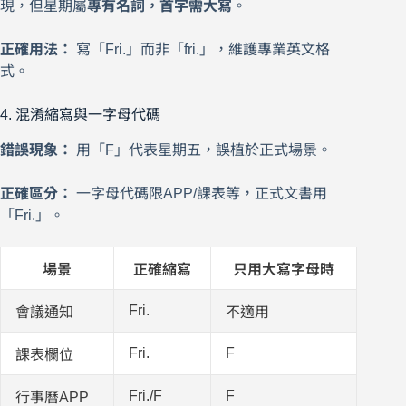
現，但星期屬
專有名詞，首字需大寫
。
正確用法：
寫「Fri.」而非「fri.」，維護專業英文格
式。
4. 混淆縮寫與一字母代碼
錯誤現象：
用「F」代表星期五，誤植於正式場景。
正確區分：
一字母代碼限APP/課表等，正式文書用
「Fri.」。
場景
正確縮寫
只用大寫字母時
Fri.
會議通知
不適用
Fri.
F
課表欄位
Fri./F
F
行事曆APP