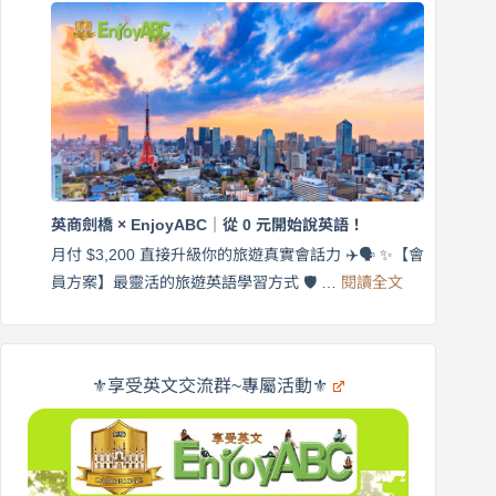
外
口
師
說
帶
營
練
｜
英
月
語
付
｜
$3,200，
英
出
商
國
劍
更
英商劍橋 × EnjoyABC｜從 0 元開始說英語！
橋
自
×
月付 $3,200 直接升級你的旅遊真實會話力 ✈️🗣️ ✨【會
在
享
:
🌍
員方案】最靈活的旅遊英語學習方式 🛡️ …
閱讀全文
受
英
✨
英
商
文
劍
旅
橋
遊
×
⚜️享受英文交流群~專屬活動⚜️
EnjoyABC
口
｜
說
從
營
0
元