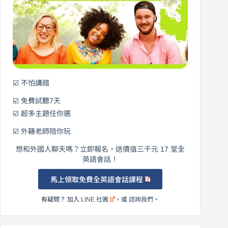
開
始
說
英
語！
☑️ 不怕講錯
☑️ 免費試聽7天
☑️ 超多主題任你選
☑️ 外籍老師陪你玩
想和外國人聊天嗎？立即報名，送價值三千元 17 堂全
英語會話！
馬上領取免費全英語會話課程
有疑問？ 加入
LINE 社團
，或
諮詢我們
。