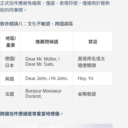
正式信件應避免縮寫、俚語、表情符號，僅適用於極熟
稔的同事間。
致命錯誤八：文化不敏感、跨國誤區
地區/
推薦問候語
禁忌
產業
德國/
直接用名或太
Dear Mr. Müller, /
Dear Mr. Sato,
日本
隨便開頭
Dear John, / Hi John,
Hey, Yo
英國
Bonjour Monsieur
法國
省略敬語
Durand,
跨國信件應適度尊重當地禮儀。