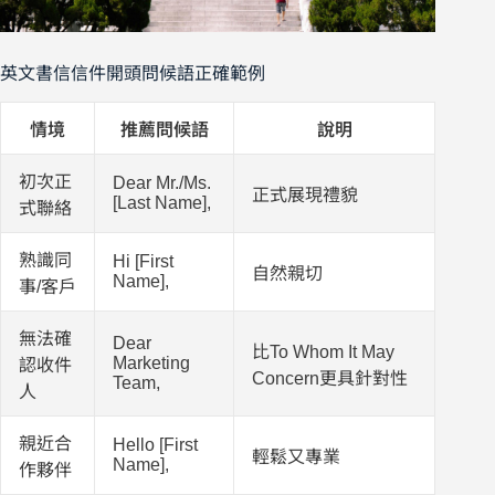
英文書信信件開頭問候語正確範例
情境
推薦問候語
說明
初次正
Dear Mr./Ms.
正式展現禮貌
[Last Name],
式聯絡
熟識同
Hi [First
自然親切
Name],
事/客戶
無法確
Dear
比To Whom It May
Marketing
認收件
Concern更具針對性
Team,
人
親近合
Hello [First
輕鬆又專業
Name],
作夥伴