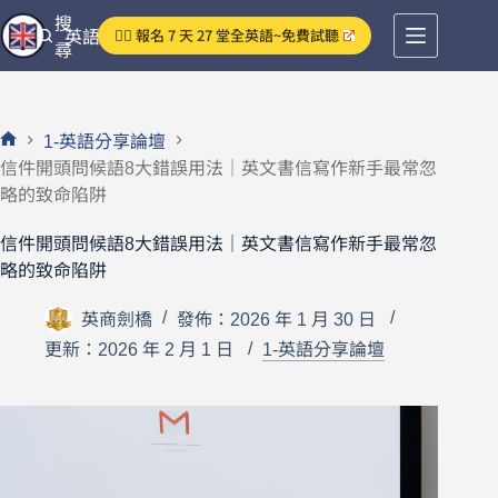
跳
搜
👉🏻 報名 7 天 27 堂全英語~免費試聽
英語分享論壇
至
尋
主
要
內
1-英語分享論壇
容
首
信件開頭問候語8大錯誤用法｜英文書信寫作新手最常忽
頁
略的致命陷阱
信件開頭問候語8大錯誤用法｜英文書信寫作新手最常忽
略的致命陷阱
英商劍橋
發佈：2026 年 1 月 30 日
更新：2026 年 2 月 1 日
1-英語分享論壇