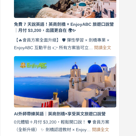
免費 7 天說英語！英商劍橋 × EnjoyABC 旅遊口說營
｜月付 $3,200，出國更自在 🌍✨
【🔥會員方案全面升級】 🛡️ 彈性學習 × 劍橋專業 ×
:
EnjoyABC 互動平台 👉 所有方案皆可立…
閱讀全文
免
費
7
天
說
英
語！
英
商
劍
橋
AI外師帶練英語｜英商劍橋×享受英文旅遊口說營
×
EnjoyABC
0元體驗＋月付 $3,200，輕鬆開口說！ 🛡️ 會員方案
旅
:
（全新升級） ✨ 劍橋認證教材 × Enjoy…
閱讀全文
AI
遊