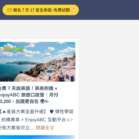
👉🏻 報名 7 天 27 堂全英語~免費試聽
免費 7 天說英語！英商劍橋 ×
EnjoyABC 旅遊口說營｜月付
$3,200，出國更自在 🌍✨
【🔥會員方案全面升級】 🛡️ 彈性學習
× 劍橋專業 × EnjoyABC 互動平台 👉
:
所有方案皆可立…
閱讀全文
免