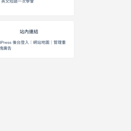
英文短語一次學會
2026 年 8 月 1 日
站內連結
dPress 後台登入
｜
網站地圖
｜
管理重
塊廣告