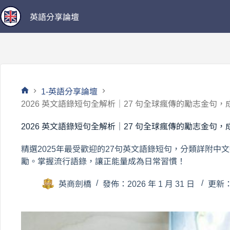
跳
英語分享論壇
至
主
要
內
容
1-英語分享論壇
首
2026 英文語錄短句全解析｜27 句全球瘋傳的勵志金句
頁
2026 英文語錄短句全解析｜27 句全球瘋傳的勵志金句
精選2025年最受歡迎的27句英文語錄短句，分類詳附
勵。掌握流行語錄，讓正能量成為日常習慣！
英商劍橋
發佈：2026 年 1 月 31 日
更新：2