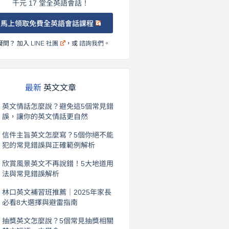
千元 17 堂全英語會話！
馬上領取免費全英語會話課程
疑問？ 加入
LINE 社團
，或
諮詢我們
。
最新
英文文章
英文情話怎麼說？避免這5個常見錯
誤，讓你的英文情話更自然
2026 年 8 月 5 日
信件主旨英文怎麼寫？5個你絕不能
犯的常見錯誤與正確範例解析
2026 年 8 月 4 日
欣賞風景英文不再說錯！5大地道用
法與常見錯誤解析
2026 年 8 月 3 日
林口英文補習班推薦｜2025年家長
必看8大選擇與避雷指南
2026 年 8 月 2 日
抽獎英文怎麼說？5個常見抽獎相關