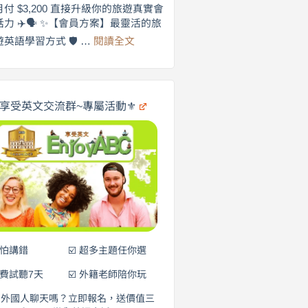
劍
月付 $3,200 直接升級你的旅遊真實會
更
橋
話力 ✈️🗣️ ✨【會員方案】最靈活的旅
自
×
:
遊英語學習方式 🛡️ …
閱讀全文
享
在
英
🌍
受
商
英
✨
劍
文
橋
旅
️享受英文交流群~專屬活動⚜️
×
遊
EnjoyABC
口
｜
說
從
0
營
元
開
始
說
英
語！
不怕講錯
☑️ 超多主題任你選
免費試聽7天
☑️ 外籍老師陪你玩
和外國人聊天嗎？立即報名，送價值三