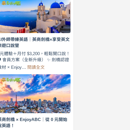
費
7
天
說
英
語！
英
AI外師帶練英語｜英商劍橋×享受英文
商
旅遊口說營
劍
橋
0元體驗＋月付 $3,200，輕鬆開口說！
×
🛡️ 會員方案（全新升級） ✨ 劍橋認證
EnjoyABC
:
教材 × Enjoy…
閱讀全文
旅
AI
遊
外
口
師
說
帶
營
練
｜
英
月
語
付
｜
$3,200，
英
英商劍橋 × EnjoyABC｜從 0 元開始
出
商
說英語！
國