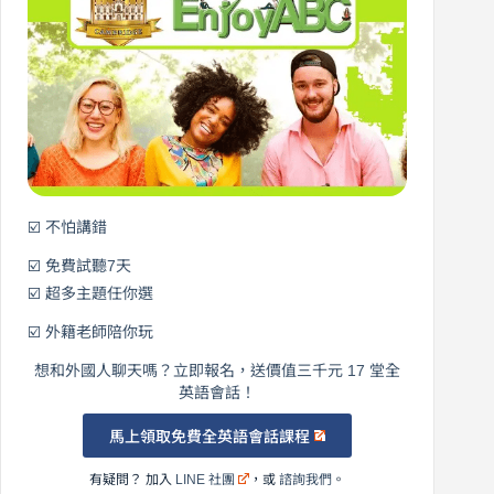
營
0
元
開
始
說
英
語！
☑️ 不怕講錯
☑️ 免費試聽7天
☑️ 超多主題任你選
☑️ 外籍老師陪你玩
想和外國人聊天嗎？立即報名，送價值三千元 17 堂全
英語會話！
馬上領取免費全英語會話課程
有疑問？ 加入
LINE 社團
，或
諮詢我們
。