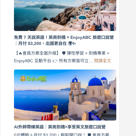
免費 7 天說英語！英商劍橋 × EnjoyABC 旅遊口說營
｜月付 $3,200，出國更自在 🌍✨
【🔥會員方案全面升級】 🛡️ 彈性學習 × 劍橋專業 ×
:
EnjoyABC 互動平台 👉 所有方案皆可立…
閱讀全文
免
費
7
天
說
英
語！
英
商
劍
橋
AI外師帶練英語｜英商劍橋×享受英文旅遊口說營
×
EnjoyABC
0元體驗＋月付 $3,200，輕鬆開口說！ 🛡️ 會員方案