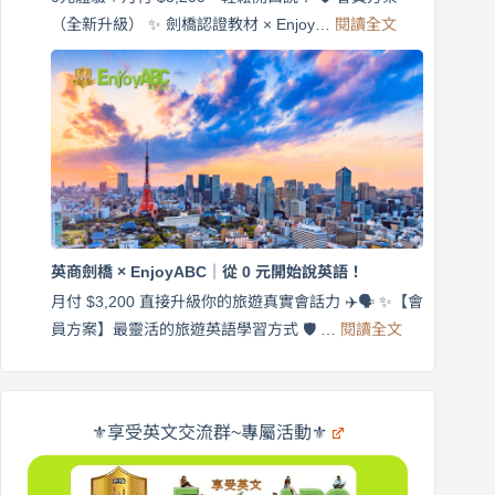
旅
:
（全新升級） ✨ 劍橋認證教材 × Enjoy…
閱讀全文
AI
遊
外
口
師
說
帶
營
練
｜
英
月
語
付
｜
$3,200，
英
出
商
國
劍
更
英商劍橋 × EnjoyABC｜從 0 元開始說英語！
橋
自
×
月付 $3,200 直接升級你的旅遊真實會話力 ✈️🗣️ ✨【會
在
享
:
🌍
員方案】最靈活的旅遊英語學習方式 🛡️ …
閱讀全文
受
英
✨
英
商
文
劍
旅
橋
遊
×
⚜️享受英文交流群~專屬活動⚜️
EnjoyABC
口
｜
說
從