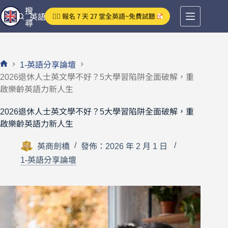
跳
搜
👉🏻 報名 7 天 27 堂全英語~免費試聽
英語分享論壇
至
尋
主
要
內
1-英語分享論壇
容
首
2026退休人士英文學不好？5大學習陷阱全面破解，重
頁
啟樂齡英語力新人生
2026退休人士英文學不好？5大學習陷阱全面破解，重
啟樂齡英語力新人生
英商劍橋
發佈：2026 年 2 月 1 日
1-英語分享論壇