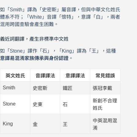
如「Smith」譯為「史密斯」屬音譯，但與中華文化姓氏
體系不符；「White」音譯「懷特」，意譯「白」，兩者
混用跨國查驗會產生困難。
義近詞翻譯，產生非標準中文姓
如「Stone」譯作「石」，「King」譯為「王」，這種
意譯易混淆家族傳承與身份認證
。
英文姓氏
音譯譯法
意譯譯法
常見錯誤
Smith
史密斯
鐵匠
張冠李戴
新創不合理
Stone
史東
石
姓氏
中英混用混
King
金
王
淆