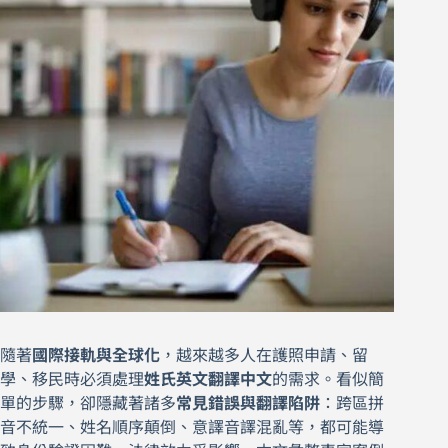
隨著
國際接軌與全球化
，越來越多人在護照申請、留
學、移民時必須處理
姓氏英文翻譯中文
的需求。看似簡
單的步驟，卻隱藏著諸多
常見錯誤與翻譯陷阱
：跨區拼
音不統一、姓名順序顛倒、意譯音譯混亂等，都可能導