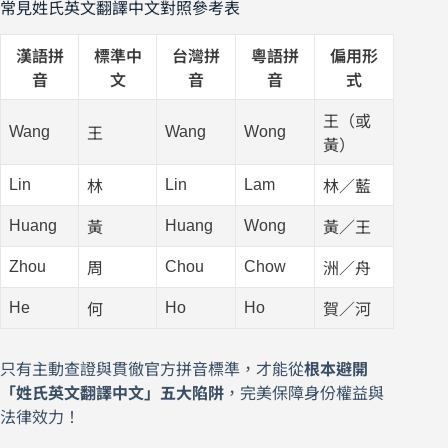
常見姓氏英文翻譯中文對照參考表
漢語拼
標準中
台灣拼
粵語拼
偏用形
音
文
音
音
式
王（或
Wang
Wang
Wong
王
黃）
Lin
Lin
Lam
林
林／藍
Huang
Huang
Wong
黃
黃／王
Zhou
Chou
Chow
周
洲／舟
He
Ho
Ho
何
賀／河
只有主動查證與貫徹官方拼音標準，才能從
根本避開
「姓氏英文翻譯中文」五大陷阱
，完美保障身份權益與
法律效力！