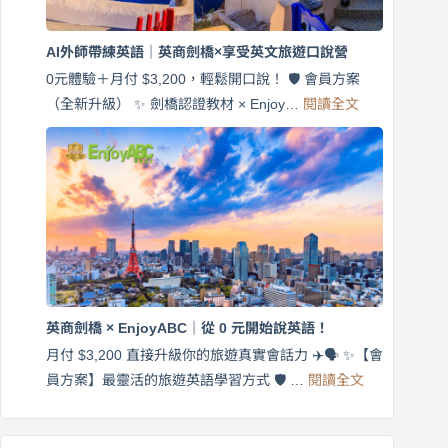
商
劍
橋
AI外師帶練英語｜英商劍橋×享受英文旅遊口說營
×
EnjoyABC
0元體驗＋月付 $3,200，輕鬆開口說！ 🛡️ 會員方案
旅
:
（全新升級） ✨ 劍橋認證教材 × Enjoy…
閱讀全文
AI
遊
外
口
師
說
帶
營
練
｜
英
月
語
付
｜
$3,200，
英
出
商
國
劍
更
英商劍橋 × EnjoyABC｜從 0 元開始說英語！
橋
自
×
月付 $3,200 直接升級你的旅遊真實會話力 ✈️🗣️ ✨【會
在
享
:
🌍
員方案】最靈活的旅遊英語學習方式 🛡️ …
閱讀全文
受
英
✨
英
商
文
劍