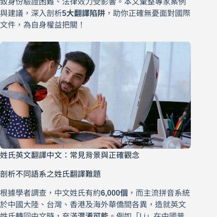
致身份驗證困難、法律效力受影響。本文彙整專家案例
與建議，深入剖析
5大翻譯陷阱
，助你正確無憂面對國際
文件，為自身權益把關！
姓氏英文翻譯中文：常見背景與正確觀念
剖析不同語系之姓氏翻譯難題
根據學者調查，中文姓氏有約
6,000個
，而主流拼音系統
於中國大陸、台灣、香港及海外華僑間各異，造就英文
姓氏轉回中文時，充滿
混淆可能
。例如「Li」在中國普