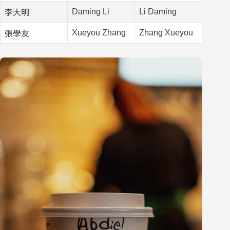
Daming Li
Li Daming
李大明
Xueyou Zhang
Zhang Xueyou
張學友