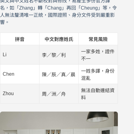
英文與中文姓名不斷校對與修改，易產生多份官方譯
名，如「Zhang」轉「Chang」再回「Cheung」等，令
人無法釐清唯一正統，國際證照、身分文件受到嚴重影
響。
拼音
中文對應姓氏
常見風險
一家多姓，證件
Li
李／黎／利
不一
一姓多譯，身份
Chen
陳／辰／真／晨
混亂
無法自動連結資
Zhou
周／洲／舟
料