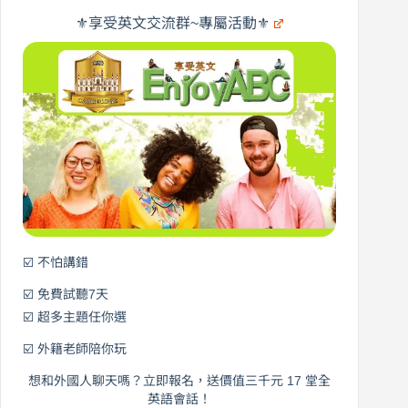
旅
橋
遊
×
⚜️享受英文交流群~專屬活動⚜️
EnjoyABC
口
｜
說
從
營
0
元
開
始
說
英
語！
☑️ 不怕講錯
☑️ 免費試聽7天
☑️ 超多主題任你選
☑️ 外籍老師陪你玩
想和外國人聊天嗎？立即報名，送價值三千元 17 堂全
英語會話！