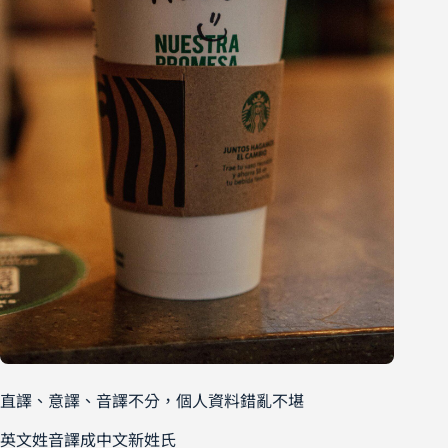
直譯、意譯、音譯不分，個人資料錯亂不堪
英文姓音譯成中文新姓氏