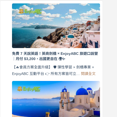
免費 7 天說英語！英商劍橋 × EnjoyABC 旅遊口說營
｜月付 $3,200，出國更自在 🌍✨
【🔥會員方案全面升級】 🛡️ 彈性學習 × 劍橋專業 ×
:
EnjoyABC 互動平台 👉 所有方案皆可立…
閱讀全文
免
費
7
天
說
英
語！
英