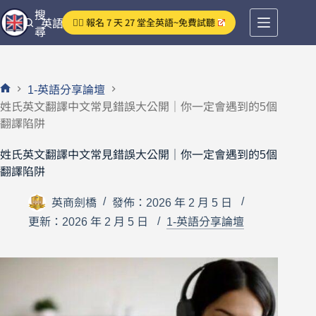
跳
搜
👉🏻 報名 7 天 27 堂全英語~免費試聽
英語分享論壇
至
尋
主
要
內
1-英語分享論壇
容
首
姓氏英文翻譯中文常見錯誤大公開｜你一定會遇到的5個
頁
翻譯陷阱
姓氏英文翻譯中文常見錯誤大公開｜你一定會遇到的5個
翻譯陷阱
英商劍橋
發佈：2026 年 2 月 5 日
更新：2026 年 2 月 5 日
1-英語分享論壇