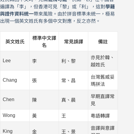
遍譯為「李」，但香港可見「黎」或「利」，這對
學籍
與證件資料統一
帶來風險。由於拼音標準未統一，極易
出現一個英文姓氏有多個中文對應，反之亦然。
標準中文譯
英文姓氏
常見誤譯
備註
名
亦見於韓、
Lee
李
利、黎
越姓氏
台灣舊威妥
Chang
張
常、昌
瑪拼法
早期直譯常
Chen
陳
真、晨
見
Wong
黃
王
粵語轉譯
音譯與意譯
King
金
王、景