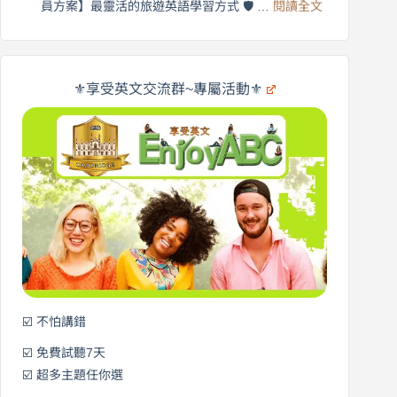
:
🌍
員方案】最靈活的旅遊英語學習方式 🛡️ …
閱讀全文
受
英
✨
英
商
文
劍
旅
橋
遊
×
⚜️享受英文交流群~專屬活動⚜️
EnjoyABC
口
｜
說
從
營
0
元
開
始
說
英
語！
☑️ 不怕講錯
☑️ 免費試聽7天
☑️ 超多主題任你選