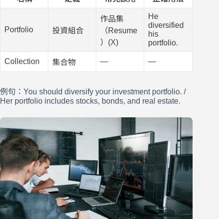
He
作品集
diversified
Portfolio
投資組合
（Resume
his
）(X)
portfolio.
Collection
—
—
集合物
例句：You should diversify your investment portfolio. /
Her portfolio includes stocks, bonds, and real estate.