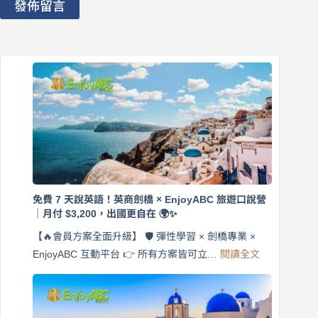
發佈留言
免費 7 天說英語！英商劍橋 × EnjoyABC 旅遊口說營
｜月付 $3,200，出國更自在 🌍✨
【🔥會員方案全面升級】 🛡️ 彈性學習 × 劍橋專業 ×
:
EnjoyABC 互動平台 👉 所有方案皆可立…
閱讀全文
免
費
7
天