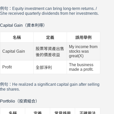
例句：Equity investment can bring long-term returns. /
She received quarterly dividends from her investments.
Capital Gain（資本利得）
名稱
定義
誤用舉例
My income from
股票等資產出售
Capital Gain
stocks was
後的價差收益
great(X)
The business
Profit
全部淨利
made a profit.
例句：He realized a significant capital gain after selling
the shares.
Portfolio（投資組合）
名稱
定義
常見誤用
正確用法