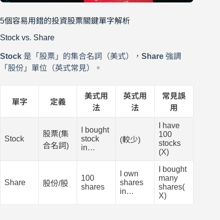
5個容易用錯的投資股票關鍵單字解析
Stock vs. Share
Stock
是「股票」的集合名詞（美式），
Share
強調
「股份」單位（英式常見）。
美式用
英式用
常見誤
單字
定義
法
法
用
I have
I bought
股票(集
100
Stock
stock
(較少)
stocks
合名詞)
in…
(X)
I bought
I own
100
many
Share
shares
股份/股
shares
shares(
in…
X)