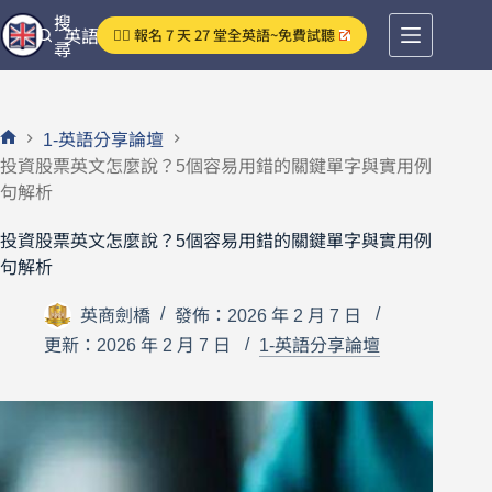
跳
搜
👉🏻 報名 7 天 27 堂全英語~免費試聽
英語分享論壇
至
尋
主
要
內
1-英語分享論壇
容
首
投資股票英文怎麼說？5個容易用錯的關鍵單字與實用例
頁
句解析
投資股票英文怎麼說？5個容易用錯的關鍵單字與實用例
句解析
英商劍橋
發佈：2026 年 2 月 7 日
更新：2026 年 2 月 7 日
1-英語分享論壇