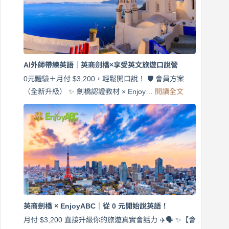
說
英
語！
英
商
劍
橋
AI外師帶練英語｜英商劍橋×享受英文旅遊口說營
×
EnjoyABC
0元體驗＋月付 $3,200，輕鬆開口說！ 🛡️ 會員方案
旅
:
（全新升級） ✨ 劍橋認證教材 × Enjoy…
閱讀全文
AI
遊
外
口
師
說
帶
營
練
｜
英
月
語
付
｜
$3,200，
英
出
商
國
劍
更
英商劍橋 × EnjoyABC｜從 0 元開始說英語！
橋
自
×
月付 $3,200 直接升級你的旅遊真實會話力 ✈️🗣️ ✨【會
在
享