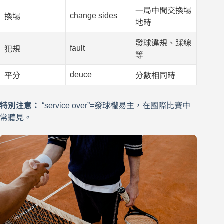
一局中間交換場
change sides
換場
地時
發球違規、踩線
fault
犯規
等
deuce
平分
分數相同時
特別注意：
“service over”=發球權易主，在國際比賽中
常聽見。