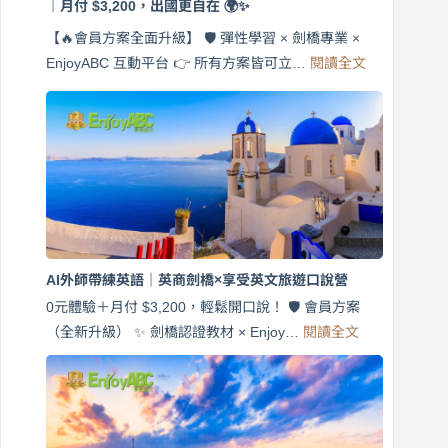
｜月付 $3,200，出國更自在 🌍✨
【🔥會員方案全面升級】 🛡️ 彈性學習 × 劍橋專業 ×
:
EnjoyABC 互動平台 👉 所有方案皆可立…
閱讀全文
免
費
7
天
說
英
語！
英
商
劍
橋
AI外師帶練英語｜英商劍橋×享受英文旅遊口說營
×
EnjoyABC
0元體驗＋月付 $3,200，輕鬆開口說！ 🛡️ 會員方案
旅
:
（全新升級） ✨ 劍橋認證教材 × Enjoy…
閱讀全文
AI
遊
外
口
師
說
帶
營
練
｜
英
月