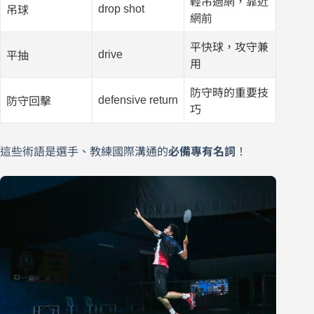
輕吊過網，靠近
drop shot
吊球
網前
平快球，攻守兼
drive
平抽
用
防守時的重要技
defensive return
防守回擊
巧
這些術語是選手、教練國際溝通的
必備專有名詞
！