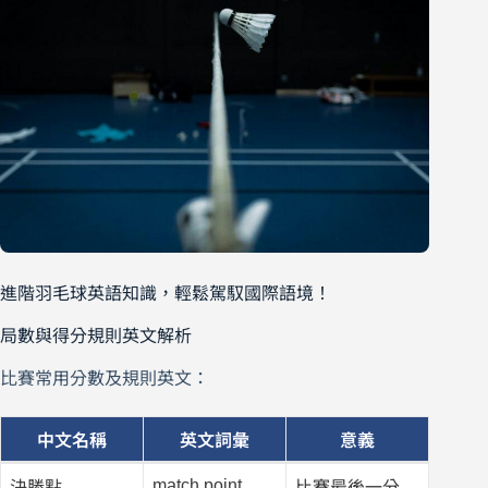
進階羽毛球英語知識，輕鬆駕馭國際語境！
局數與得分規則英文解析
比賽常用分數及規則英文：
中文名稱
英文詞彙
意義
match point
決勝點
比賽最後一分