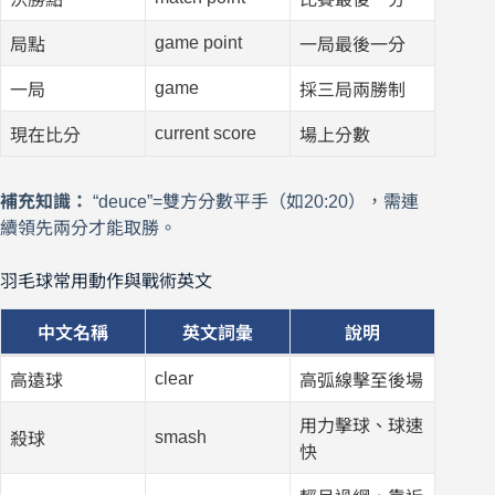
game point
局點
一局最後一分
game
一局
採三局兩勝制
current score
現在比分
場上分數
補充知識：
“deuce”=雙方分數平手（如20:20），需連
續領先兩分才能取勝。
羽毛球常用動作與戰術英文
中文名稱
英文詞彙
說明
clear
高遠球
高弧線擊至後場
用力擊球、球速
smash
殺球
快