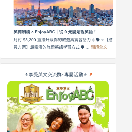
語
付
｜
$3,200，
英
出
商
國
劍
更
英商劍橋 × EnjoyABC｜從 0 元開始說英語！
橋
自
×
月付 $3,200 直接升級你的旅遊真實會話力 ✈️🗣️ ✨【會
在
享
:
🌍
員方案】最靈活的旅遊英語學習方式 🛡️ …
閱讀全文
受
英
✨
英
商
文
劍
旅
橋
遊
×
⚜️享受英文交流群~專屬活動⚜️
EnjoyABC
口
｜
說
從
營
0
元
開
始
說
英
語！