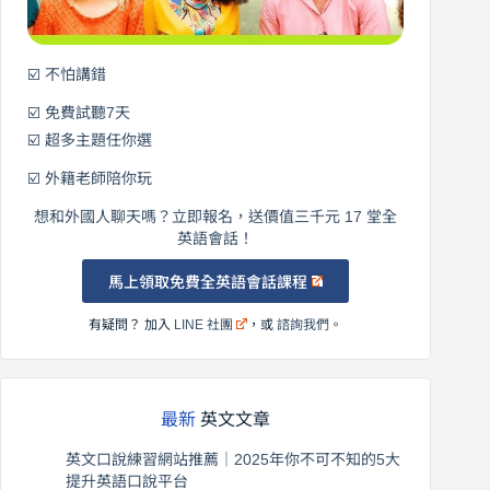
☑️ 不怕講錯
☑️ 免費試聽7天
☑️ 超多主題任你選
☑️ 外籍老師陪你玩
想和外國人聊天嗎？立即報名，送價值三千元 17 堂全
英語會話！
馬上領取免費全英語會話課程
有疑問？ 加入
LINE 社團
，或
諮詢我們
。
最新
英文文章
英文口說練習網站推薦｜2025年你不可不知的5大
提升英語口說平台