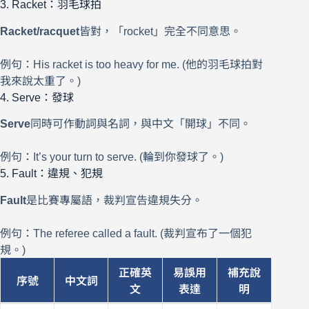
3. Racket：羽毛球拍
Racket/racquet
皆對，「rocket」完全不同意思。
例句：His racket is too heavy for me. (他的羽毛球拍對
我來說太重了。)
4. Serve：發球
Serve
同時可作動詞與名詞，與中文「開球」不同。
例句：It’s your turn to serve. (輪到你發球了。)
5. Fault：違規、犯規
Fault
是比賽專屬語，裁判宣告違規失分。
例句：The referee called a fault. (裁判宣布了一個犯
規。)
正確英
易誤用
補充說
序號
中文詞
文
表達
明