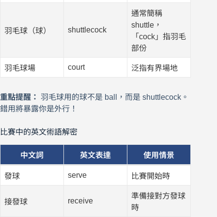
通常簡稱
shuttle，
shuttlecock
羽毛球（球）
「cock」指羽毛
部份
court
羽毛球場
泛指有界場地
重點提醒：
羽毛球用的球不是 ball，而是 shuttlecock。
錯用將暴露你是外行！
比賽中的英文術語解密
中文詞
英文表達
使用情景
serve
發球
比賽開始時
準備接對方發球
receive
接發球
時