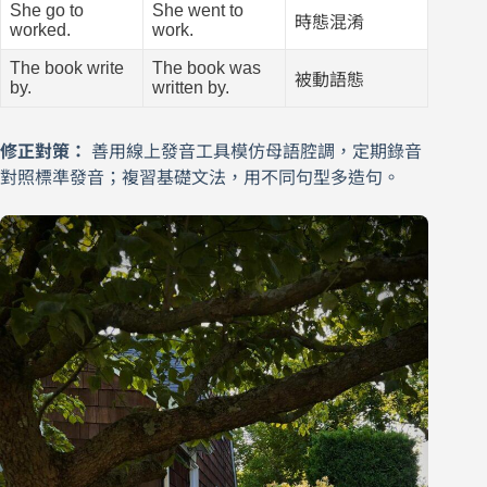
She go to
She went to
時態混淆
worked.
work.
The book write
The book was
被動語態
by.
written by.
修正對策：
善用線上發音工具模仿母語腔調，定期錄音
對照標準發音；複習基礎文法，用不同句型多造句。