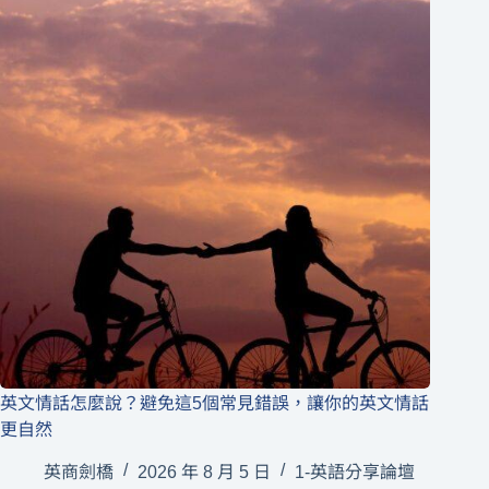
英文情話怎麼說？避免這5個常見錯誤，讓你的英文情話
更自然
英商劍橋
2026 年 8 月 5 日
1-英語分享論壇