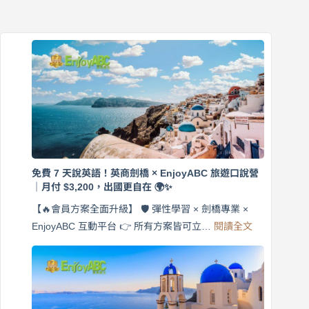
免費 7 天說英語！英商劍橋 × EnjoyABC 旅遊口說營
｜月付 $3,200，出國更自在 🌍✨
【🔥會員方案全面升級】 🛡️ 彈性學習 × 劍橋專業 ×
:
EnjoyABC 互動平台 👉 所有方案皆可立…
閱讀全文
免
費
7
天
說
英