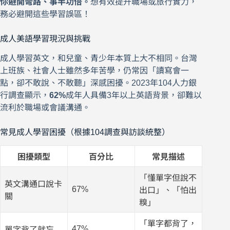
你避開彎路、事半功倍。
想有效提升職場或旅行實力，
務必避開這些學習誤區！
成人美語學習現況與挑戰
成人學習英文，和兒童、青少年本質上大不相同。台灣
上班族、社會人士雖然多年苦學，仍常因「讀寫會一
點，卻不敢說、不敢聽」深感困擾。2023年104人力銀
行調查顯示，
62%
成年人具備3年以上英語背景，卻難以
流利於職場或會議溝通。
常見成人學習困擾（根據104調查與訪談統整）
困擾類型
百分比
常見描述
「懂單字但說不
英文溝通口說卡
67%
出口」、「怕出
關
糗」
「單字都背了，
47%
單字背了就忘