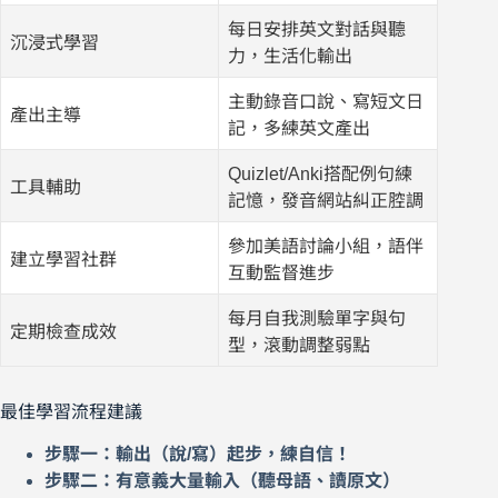
每日安排英文對話與聽
沉浸式學習
力，生活化輸出
主動錄音口說、寫短文日
產出主導
記，多練英文產出
Quizlet/Anki搭配例句練
工具輔助
記憶，發音網站糾正腔調
參加美語討論小組，語伴
建立學習社群
互動監督進步
每月自我測驗單字與句
定期檢查成效
型，滾動調整弱點
最佳學習流程建議
步驟一：輸出（說/寫）起步，練自信！
步驟二：有意義大量輸入（聽母語、讀原文）