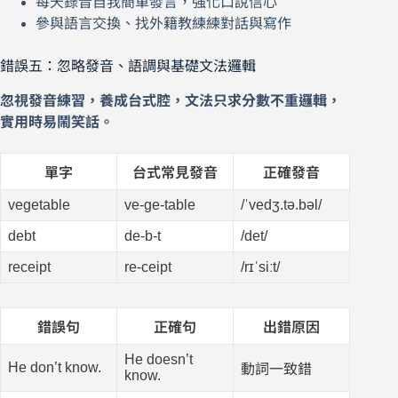
每天錄音自我簡單發言，強化口說信心
參與語言交換、找外籍教練練對話與寫作
錯誤五：忽略發音、語調與基礎文法邏輯
忽視發音練習，養成台式腔，文法只求分數不重邏輯，
實用時易鬧笑話。
單字
台式常見發音
正確發音
vegetable
ve-ge-table
/ˈvedʒ.tə.bəl/
debt
de-b-t
/det/
receipt
re-ceipt
/rɪˈsiːt/
錯誤句
正確句
出錯原因
He doesn’t
He don’t know.
動詞一致錯
know.