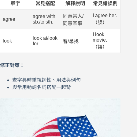
單字
常見搭配
解釋說明
常見錯誤例
I agree her.
同意某人/
agree with
agree
sb./to sth.
（誤）
同意某事
I look
look at/look
movie.
look
看/尋找
for
（誤）
修正對策：
查字典時重視詞性、用法與例句
與常用動詞名詞搭配一起背