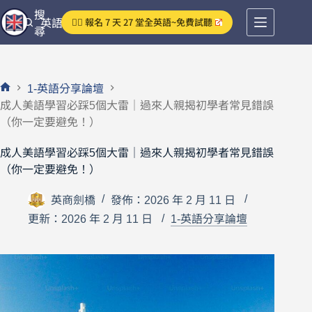
跳
搜
👉🏻 報名 7 天 27 堂全英語~免費試聽
英語分享論壇
至
尋
主
要
內
1-英語分享論壇
容
首
成人美語學習必踩5個大雷｜過來人親揭初學者常見錯誤
頁
（你一定要避免！）
成人美語學習必踩5個大雷｜過來人親揭初學者常見錯誤
（你一定要避免！）
英商劍橋
發佈：2026 年 2 月 11 日
更新：2026 年 2 月 11 日
1-英語分享論壇