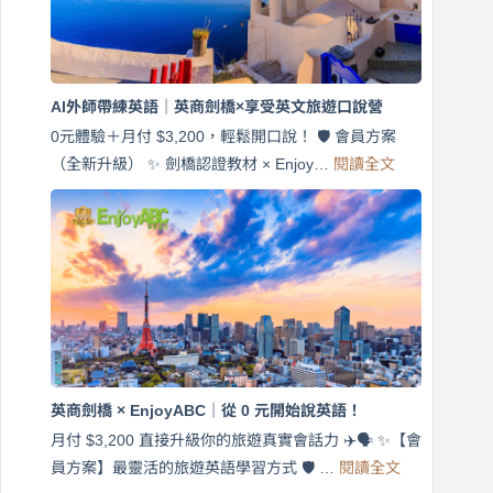
語！
英
商
劍
橋
AI外師帶練英語｜英商劍橋×享受英文旅遊口說營
×
EnjoyABC
0元體驗＋月付 $3,200，輕鬆開口說！ 🛡️ 會員方案
旅
:
（全新升級） ✨ 劍橋認證教材 × Enjoy…
閱讀全文
AI
遊
外
口
師
說
帶
營
練
｜
英
月
語
付
｜
$3,200，
英
出
商
國
劍
更
英商劍橋 × EnjoyABC｜從 0 元開始說英語！
橋
自
×
月付 $3,200 直接升級你的旅遊真實會話力 ✈️🗣️ ✨【會
在
享
:
🌍
員方案】最靈活的旅遊英語學習方式 🛡️ …
閱讀全文
受
英
✨