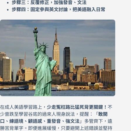
步驟三：反覆修正，加強發音、文法
步驟四：固定參與英文討論，把美語融入日常
在成人美語學習路上，
少走冤枉路比猛死背更關鍵！
不
少曾跌至學習谷底的過來人現身說法，提醒：「
敢開
口、練語境、顧語感、重發音、強文法
」多管齊下，遠
勝苦背單字。即便進展緩慢，只要避開上述錯誤並堅持