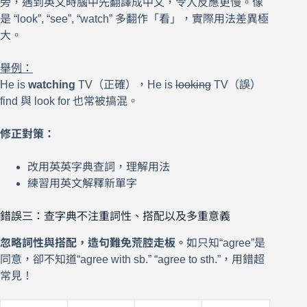
旁，遇到英文時腦中先翻譯成中文，令人反應更慢。像
是 “look”, “see”, “watch” 多翻作「看」，實際用法差異極
大。
舉例：
He is
watching
TV（正確），He is
looking
TV（誤）
find 與 look for 也常被搞混。
修正對策：
改用英英字典查詞，理解用法
練習用英文解釋新單字
錯誤三：查字典不注重詞性、搭配以及多重意義
忽略詞性與搭配，造句難免荒腔走板。
如只知“agree”是
同意，卻不知道“agree with sb.” “agree to sth.”，用錯超
常見！