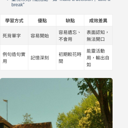
break”
學習方式
優點
缺點
成效差異
容易遺忘、
表面認知，
死背單字
容易開始
不會用
無法開口
能靈活動
例句造句實
初期較花時
記憶深刻
用，輸出自
用
間
如