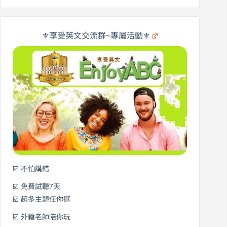
英
商
文
劍
旅
橋
遊
×
⚜️享受英文交流群~專屬活動⚜️
EnjoyABC
口
｜
說
從
營
0
元
開
始
說
英
語！
☑️ 不怕講錯
☑️ 免費試聽7天
☑️ 超多主題任你選
☑️ 外籍老師陪你玩