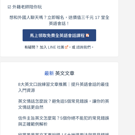
☑️ 外籍老師陪你玩
想和外國人聊天嗎？立即報名，送價值三千元 17 堂全
英語會話！
馬上領取免費全英語會話課程
有疑問？ 加入
LINE 社團
，或
諮詢我們
。
最新
英文文章
8大英文口說練習文章推薦｜提升英語會話的最佳
入門資源
2026 年 8 月 6 日
英文情話怎麼說？避免這5個常見錯誤，讓你的英
文情話更自然
2026 年 8 月 5 日
信件主旨英文怎麼寫？5個你絕不能犯的常見錯誤
與正確範例解析
2026 年 8 月 4 日
欣賞風景英文不再說錯！5大地道用法與常見錯誤