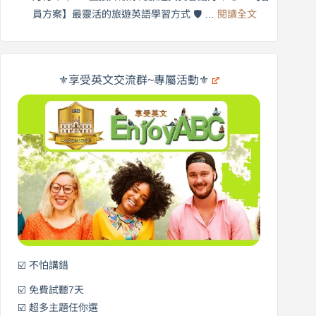
享
:
🌍
員方案】最靈活的旅遊英語學習方式 🛡️ …
閱讀全文
受
英
✨
英
商
文
劍
旅
橋
遊
×
⚜️享受英文交流群~專屬活動⚜️
EnjoyABC
口
｜
說
從
營
0
元
開
始
說
英
語！
☑️ 不怕講錯
☑️ 免費試聽7天
☑️ 超多主題任你選