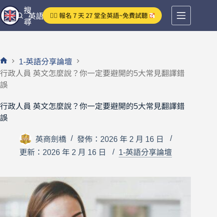
跳
搜
👉🏻 報名 7 天 27 堂全英語~免費試聽
英語分享論壇
至
尋
主
要
內
1-英語分享論壇
容
首
行政人員 英文怎麼說？你一定要避開的5大常見翻譯錯
頁
誤
行政人員 英文怎麼說？你一定要避開的5大常見翻譯錯
誤
英商劍橋
發佈：2026 年 2 月 16 日
更新：2026 年 2 月 16 日
1-英語分享論壇