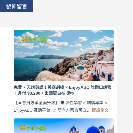
發佈留言
免費 7 天說英語！英商劍橋 × EnjoyABC 旅遊口說營
｜月付 $3,200，出國更自在 🌍✨
【🔥會員方案全面升級】 🛡️ 彈性學習 × 劍橋專業 ×
:
EnjoyABC 互動平台 👉 所有方案皆可立…
閱讀全文
免
費
7
天