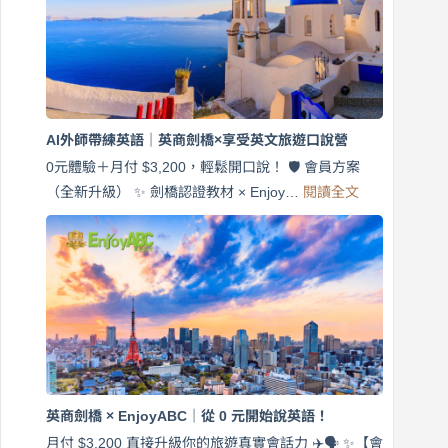
說
英
語！
英
商
劍
橋
AI外師帶練英語｜英商劍橋×享受英文旅遊口說營
×
EnjoyABC
0元體驗＋月付 $3,200，輕鬆開口說！ 🛡️ 會員方案
旅
:
（全新升級） ✨ 劍橋認證教材 × Enjoy…
閱讀全文
AI
遊
外
口
師
說
帶
營
練
｜
英
月
語
付
｜
$3,200，
英
出
商
國
劍
更
英商劍橋 × EnjoyABC｜從 0 元開始說英語！
橋
自
×
月付 $3,200 直接升級你的旅遊真實會話力 ✈️🗣️ ✨【會
在