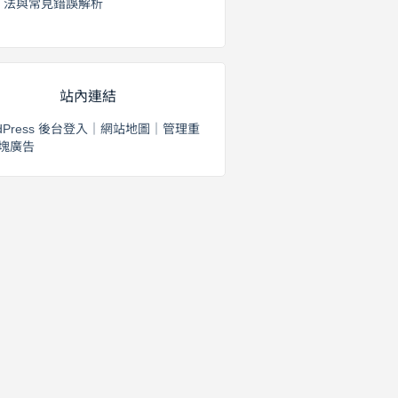
法與常見錯誤解析
2026 年 8 月 3 日
站內連結
dPress 後台登入
｜
網站地圖
｜
管理重
塊廣告