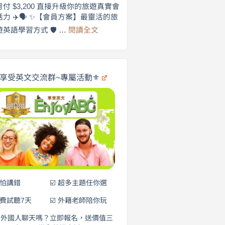
劍
月付 $3,200 直接升級你的旅遊真實會
更
橋
話力 ✈️🗣️ ✨【會員方案】最靈活的旅
自
×
:
遊英語學習方式 🛡️ …
閱讀全文
享
在
英
🌍
受
商
英
✨
劍
文
橋
旅
️享受英文交流群~專屬活動⚜️
×
遊
EnjoyABC
口
｜
說
從
0
營
元
開
始
說
英
語！
不怕講錯
☑️ 超多主題任你選
免費試聽7天
☑️ 外籍老師陪你玩
和外國人聊天嗎？立即報名，送價值三