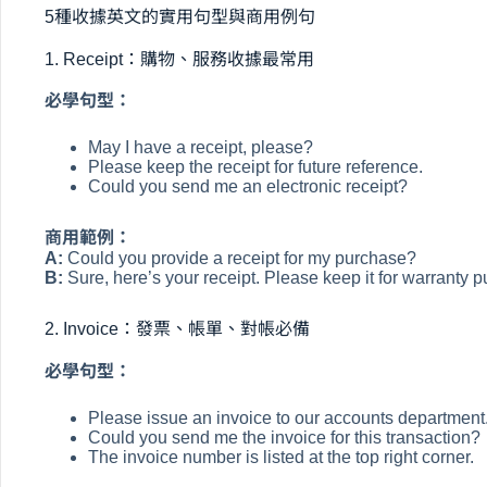
5種收據英文的實用句型與商用例句
1. Receipt：購物、服務收據最常用
必學句型：
May I have a receipt, please?
Please keep the receipt for future reference.
Could you send me an electronic receipt?
商用範例：
A:
Could you provide a receipt for my purchase?
B:
Sure, here’s your receipt. Please keep it for warranty 
2. Invoice：發票、帳單、對帳必備
必學句型：
Please issue an invoice to our accounts department
Could you send me the invoice for this transaction?
The invoice number is listed at the top right corner.