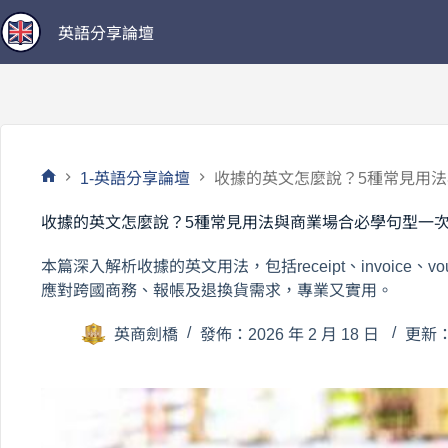
跳
英語分享論壇
至
主
要
內
容
1-英語分享論壇
收據的英文怎麼說？5種常見用
首
頁
收據的英文怎麼說？5種常見用法與商業場合必學句型一
本篇深入解析收據的英文用法，包括receipt、invoice、
應對跨國商務、報帳及退換貨需求，專業又實用。
英商劍橋
發佈：2026 年 2 月 18 日
更新：2