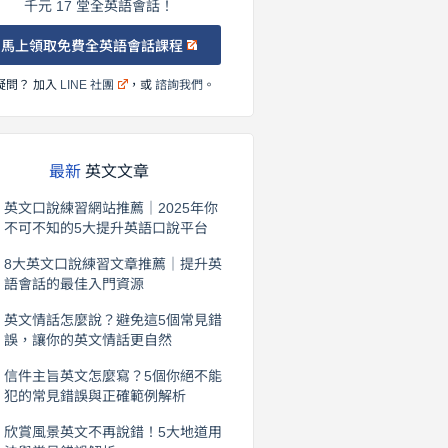
千元 17 堂全英語會話！
馬上領取免費全英語會話課程
疑問？ 加入
LINE 社團
，或
諮詢我們
。
最新
英文文章
英文口說練習網站推薦｜2025年你
不可不知的5大提升英語口說平台
2026 年 8 月 7 日
8大英文口說練習文章推薦｜提升英
語會話的最佳入門資源
2026 年 8 月 6 日
英文情話怎麼說？避免這5個常見錯
誤，讓你的英文情話更自然
2026 年 8 月 5 日
信件主旨英文怎麼寫？5個你絕不能
犯的常見錯誤與正確範例解析
2026 年 8 月 4 日
欣賞風景英文不再說錯！5大地道用