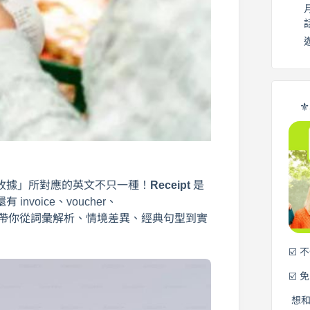
⚜
收據」所對應的英文不只一種！
Receipt
是
oice、voucher、
同表達。本文將帶你從詞彙解析、情境差異、經典句型到實
☑️ 
☑️ 
想