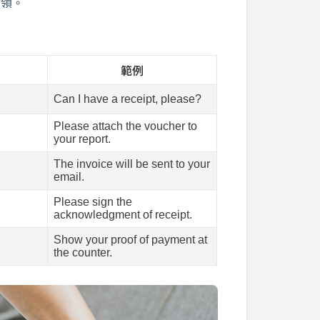
收領。
範例
Can I have a receipt, please?
Please attach the voucher to
your report.
The invoice will be sent to your
email.
Please sign the
acknowledgment of receipt.
Show your proof of payment at
the counter.