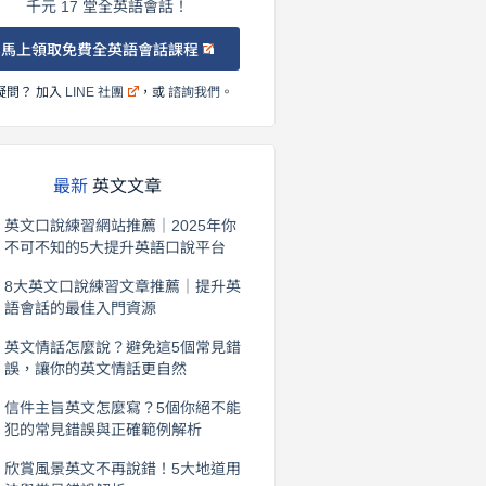
千元 17 堂全英語會話！
馬上領取免費全英語會話課程
疑問？ 加入
LINE 社團
，或
諮詢我們
。
最新
英文文章
英文口說練習網站推薦｜2025年你
不可不知的5大提升英語口說平台
2026 年 8 月 7 日
8大英文口說練習文章推薦｜提升英
語會話的最佳入門資源
2026 年 8 月 6 日
英文情話怎麼說？避免這5個常見錯
誤，讓你的英文情話更自然
2026 年 8 月 5 日
信件主旨英文怎麼寫？5個你絕不能
犯的常見錯誤與正確範例解析
2026 年 8 月 4 日
欣賞風景英文不再說錯！5大地道用