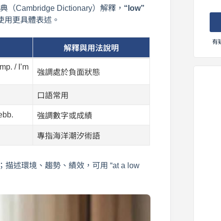
Cambridge Dictionary）解釋，
“low”
使用更具體表述。
有
解釋與用法說明
mp. / I’m
強調處於負面狀態
口語常用
ebb.
強調數字或成績
專指海洋潮汐術語
”；描述環境、趨勢、績效，可用 “at a low