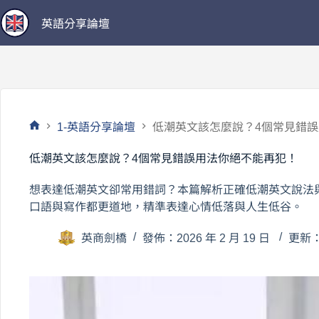
跳
英語分享論壇
至
主
要
內
容
1-英語分享論壇
低潮英文該怎麼說？4個常見錯
首
頁
低潮英文該怎麼說？4個常見錯誤用法你絕不能再犯！
想表達低潮英文卻常用錯詞？本篇解析正確低潮英文說法
口語與寫作都更道地，精準表達心情低落與人生低谷。
英商劍橋
發佈：2026 年 2 月 19 日
更新：2