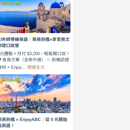
費
7
天
說
英
語！
英
AI外師帶練英語｜英商劍橋×享受英文
商
旅遊口說營
劍
橋
0元體驗＋月付 $3,200，輕鬆開口說！
×
🛡️ 會員方案（全新升級） ✨ 劍橋認證
EnjoyABC
:
教材 × Enjoy…
閱讀全文
旅
AI
遊
外
口
師
說
帶
營
練
｜
英
月
語
付
｜
$3,200，
英
英商劍橋 × EnjoyABC｜從 0 元開始
出
商
說英語！
國