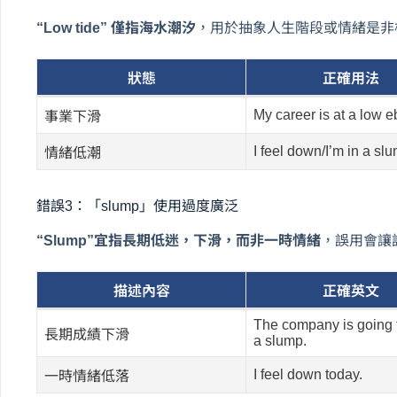
“Low tide” 僅指海水潮汐
，用於抽象人生階段或情緒是非標準錯誤
狀態
正確用法
My career is at a low e
事業下滑
I feel down/I’m in a sl
情緒低潮
錯誤3：「slump」使用過度廣泛
“Slump”宜指長期低迷，下滑，而非一時情緒
，誤用會讓
描述內容
正確英文
The company is going 
長期成績下滑
a slump.
I feel down today.
一時情緒低落