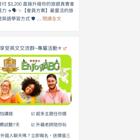
劍
月付 $3,200 直接升級你的旅遊真實會
更
橋
話力 ✈️🗣️ ✨【會員方案】最靈活的旅
自
×
:
遊英語學習方式 🛡️ …
閱讀全文
享
在
英
🌍
受
商
英
✨
劍
文
橋
旅
️享受英文交流群~專屬活動⚜️
×
遊
EnjoyABC
口
｜
說
從
0
營
元
開
始
說
英
語！
不怕講錯
☑️ 超多主題任你選
免費試聽7天
☑️ 外籍老師陪你玩
和外國人聊天嗎？立即報名，送價值三