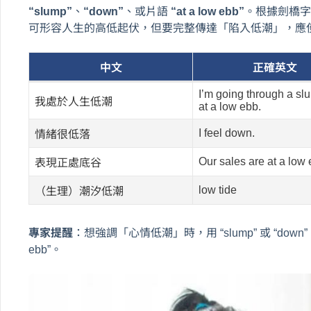
“slump”
、
“down”
、或片語
“at a low ebb”
。根據劍橋字典（
可形容人生的高低起伏，但要完整傳達「陷入低潮」，應
中文
正確英文
I’m going through a slu
我處於人生低潮
at a low ebb.
I feel down.
情緒很低落
Our sales are at a low 
表現正處底谷
low tide
（生理）潮汐低潮
專家提醒
：想強調「心情低潮」時，用 “slump” 或 “down
ebb”。