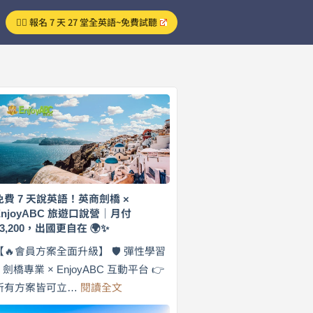
👉🏻 報名 7 天 27 堂全英語~免費試聽
免費 7 天說英語！英商劍橋 ×
EnjoyABC 旅遊口說營｜月付
$3,200，出國更自在 🌍✨
【🔥會員方案全面升級】 🛡️ 彈性學習
× 劍橋專業 × EnjoyABC 互動平台 👉
:
所有方案皆可立…
閱讀全文
免