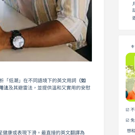
⚜
析「低潮」在不同語境下的英文用詞
（如
用法
及其避雷法，並提供溫和又實用的安慰
☑️ 
☑️ 
想
至健康或表現下滑。最直接的英文翻譯為