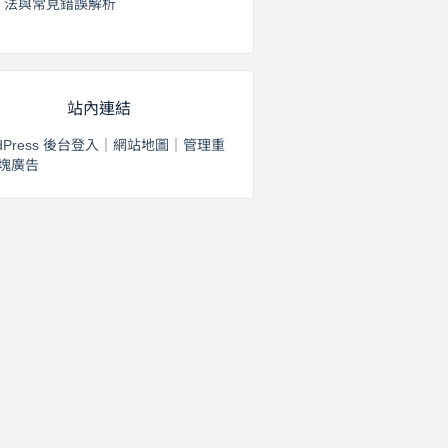
法與常見錯誤解析
2026 年 8 月 3 日
站內連結
dPress 後台登入
｜
網站地圖
｜
管理重
塊廣告