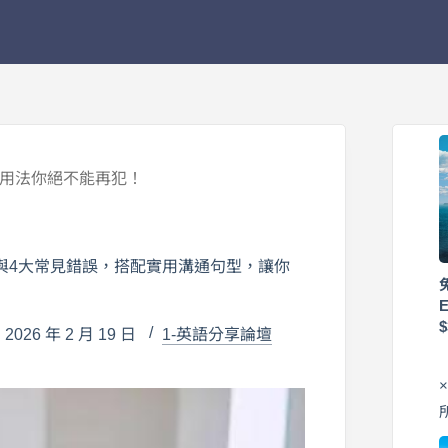
誤用法你絕不能再犯！
與4大常見錯誤，搭配實用溝通句型，讓你
026 年 2 月 19 日
1-英語分享論壇