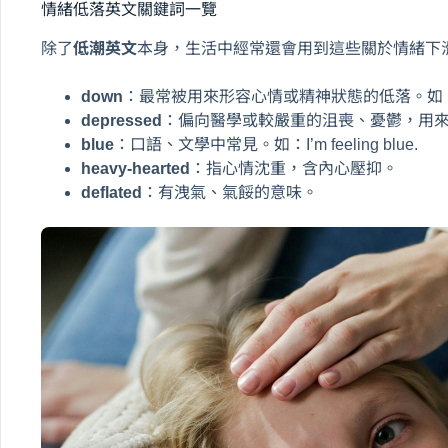
情緒低落英文關鍵詞一覽
除了
低潮英文
本身，生活中經常還會用到這些關於情緒下
down
：最常被用來形容心情或精神狀態的低落。如：I’m a b
depressed
：偏向醫學或較嚴重的沮喪、憂鬱，用
blue
：口語、文學中常見。如：I’m feeling blue.
heavy-hearted
：指心情沈重，含內心壓抑。
deflated
：有洩氣、氣餒的意味。