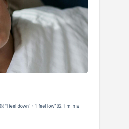
 feel down”、”I feel low” 或 “I’m in a