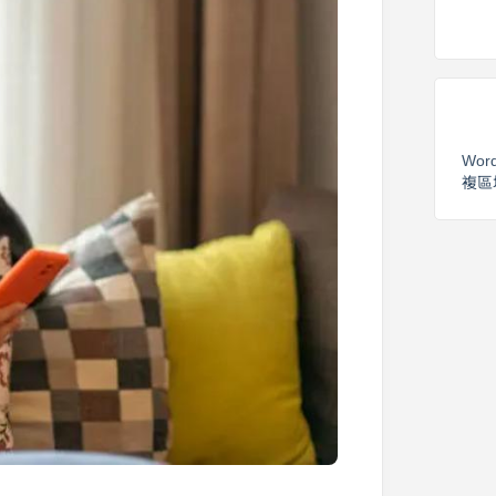
Wor
複區