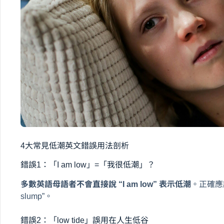
4大常見低潮英文錯誤用法剖析
錯誤1：「I am low」=「我很低潮」？
多數英語母語者不會直接說 “I am low” 表示低潮
。正確應說 “I
slump”。
錯誤2：「low tide」誤用在人生低谷