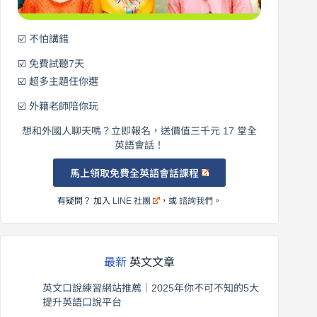
☑️ 不怕講錯
☑️ 免費試聽7天
☑️ 超多主題任你選
☑️ 外籍老師陪你玩
想和外國人聊天嗎？立即報名，送價值三千元 17 堂全
英語會話！
馬上領取免費全英語會話課程
有疑問？ 加入
LINE 社團
，或
諮詢我們
。
最新
英文文章
英文口說練習網站推薦｜2025年你不可不知的5大
提升英語口說平台
2026 年 8 月 7 日