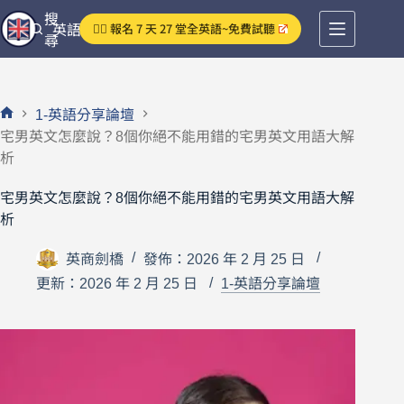
跳
搜
👉🏻 報名 7 天 27 堂全英語~免費試聽
英語分享論壇
至
尋
主
要
內
1-英語分享論壇
容
首
宅男英文怎麼說？8個你絕不能用錯的宅男英文用語大解
頁
析
宅男英文怎麼說？8個你絕不能用錯的宅男英文用語大解
析
英商劍橋
發佈：2026 年 2 月 25 日
更新：2026 年 2 月 25 日
1-英語分享論壇