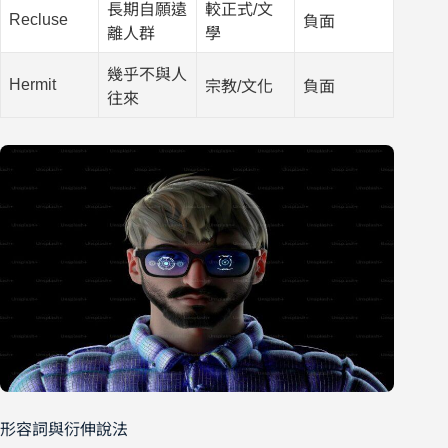
長期自願遠
較正式/文
Recluse
負面
離人群
學
幾乎不與人
Hermit
宗教/文化
負面
往來
形容詞與衍伸說法