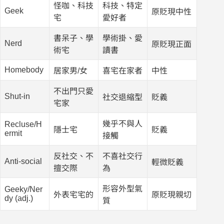
怪咖、科技
科技、特定
Geek
原貶現中性
宅
愛好者
書呆子、學
學術掛、愛
Nerd
原貶現正面
術宅
讀書
Homebody
居家男/女
喜宅在家者
中性
不出門只愛
Shut-in
社交退縮型
貶義
宅家
幾乎不與人
Recluse/H
隱士宅
貶義
ermit
接觸
反社交、不
不喜社交行
Anti-social
輕微貶義
擅交際
為
形容外型氣
Geeky/Ner
外表宅宅的
原貶現親切
dy (adj.)
質