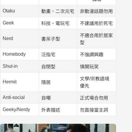
Otaku
動畫、二次元宅
非動漫話題勿用
Geek
科技、電玩宅
不建議用於死宅
不適合用於居家
Nerd
書呆子型
型
Homebody
泛指宅
不強調興趣
Shut-in
自閉型
慎開玩笑
文學/宗教語境
Hermit
隱居
優先
Anti-social
自嘲
正式場合勿用
Geeky/Nerdy
外表描述
勿直接當主詞