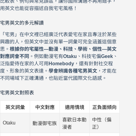
比較表、例句與常見誤區，讓你國際溝通不再用錯字，
用英文也能從容描述自我宅宅風格！
宅男英文的多元解讀
「宅男」在中文裡已經廣泛代表愛宅在家且專注於某些
興趣的人，但英文中並沒有單一詞彙可完全涵蓋這個意
思。
根據你的宅屬性—動漫、科技、學術、個性—英文
對應詞會不同
。例如動漫宅有
Otaku
、科技宅偏
Geek
、
泛指愛待在家的人可用
Homebody
，還有針對社交程
度、形象的英文表達。
學會辨識各種宅男英文
，才能在
不同場域下正確溝通，也貼近當代國際文化語感。
宅男英文對照表
英文詞彙
中文對應
適用情境
正負面傾向
喜歡日本動
中性（偏
Otaku
動漫御宅族
漫者
正）