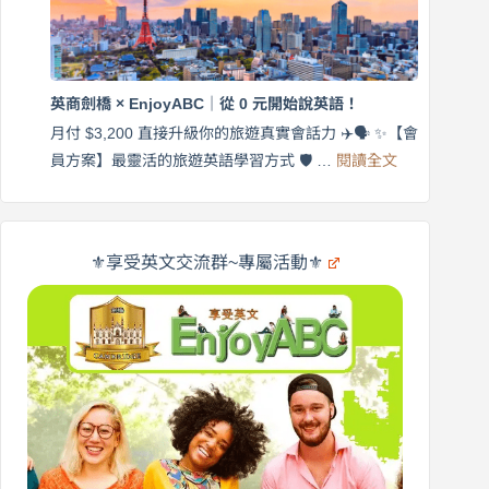
語
付
｜
$3,200，
英
出
商
國
劍
更
英商劍橋 × EnjoyABC｜從 0 元開始說英語！
橋
自
×
月付 $3,200 直接升級你的旅遊真實會話力 ✈️🗣️ ✨【會
在
享
:
🌍
員方案】最靈活的旅遊英語學習方式 🛡️ …
閱讀全文
受
英
✨
英
商
文
劍
旅
橋
遊
×
⚜️享受英文交流群~專屬活動⚜️
EnjoyABC
口
｜
說
從
營
0
元
開
始
說
英
語！