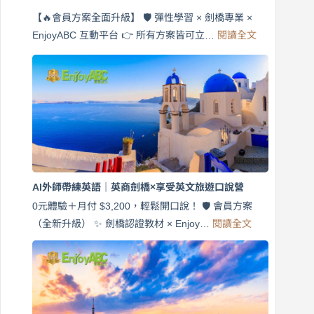
【🔥會員方案全面升級】 🛡️ 彈性學習 × 劍橋專業 ×
:
EnjoyABC 互動平台 👉 所有方案皆可立…
閱讀全文
免
費
7
天
說
英
語！
英
商
劍
橋
AI外師帶練英語｜英商劍橋×享受英文旅遊口說營
×
EnjoyABC
0元體驗＋月付 $3,200，輕鬆開口說！ 🛡️ 會員方案
旅
:
（全新升級） ✨ 劍橋認證教材 × Enjoy…
閱讀全文
AI
遊
外
口
師
說
帶
營
練
｜
英
月