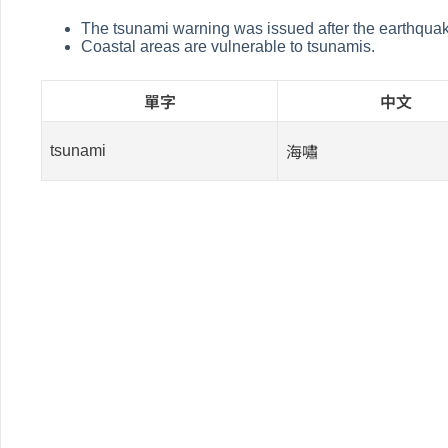
The tsunami warning was issued after the earthqua
Coastal areas are vulnerable to tsunamis.
單字
中文
tsunami
海嘯