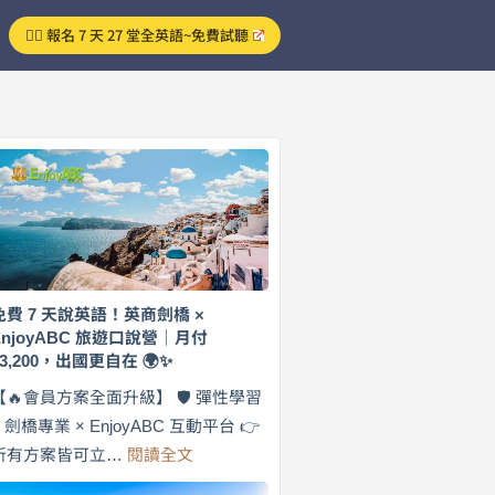
👉🏻 報名 7 天 27 堂全英語~免費試聽
免費 7 天說英語！英商劍橋 ×
EnjoyABC 旅遊口說營｜月付
$3,200，出國更自在 🌍✨
【🔥會員方案全面升級】 🛡️ 彈性學習
× 劍橋專業 × EnjoyABC 互動平台 👉
:
所有方案皆可立…
閱讀全文
免