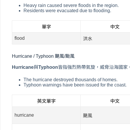
Heavy rain caused severe floods in the region.
Residents were evacuated due to flooding.
單字
中文
flood
洪水
Hurricane / Typhoon 颶風/颱風
Hurricane
與
Typhoon
皆指強烈熱帶氣旋，威脅沿海國家
The hurricane destroyed thousands of homes.
Typhoon warnings have been issued for the coast.
英文單字
中文
hurricane
颶風