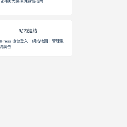
必看8大選擇與避雷指南
2026 年 8 月 2 日
站內連結
dPress 後台登入
｜
網站地圖
｜
管理重
塊廣告