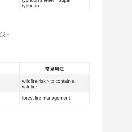
typhoon shelter、super
typhoon
廣泛。
常見用法
wildfire risk、to contain a
wildfire
forest fire management