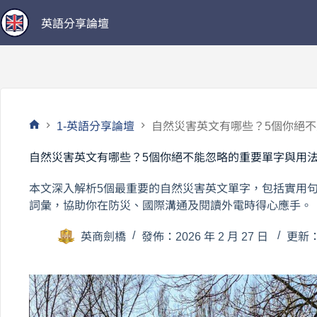
跳
英語分享論壇
至
主
要
內
容
1-英語分享論壇
自然災害英文有哪些？5個你絕
首
頁
自然災害英文有哪些？5個你絕不能忽略的重要單字與用
本文深入解析5個最重要的自然災害英文單字，包括實用
詞彙，協助你在防災、國際溝通及閱讀外電時得心應手。
英商劍橋
發佈：2026 年 2 月 27 日
更新：2