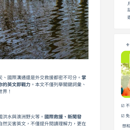
⚜
災、國際溝通還是外交救援都密不可分。
掌
你的英文即戰力
。本文不僅列舉關鍵詞彙、
世界！
☑️ 
☑️ 
國洪水與澳洲野火等。
國際救援、新聞發
自然災害英文，不僅提升閱讀理解力，更在
想