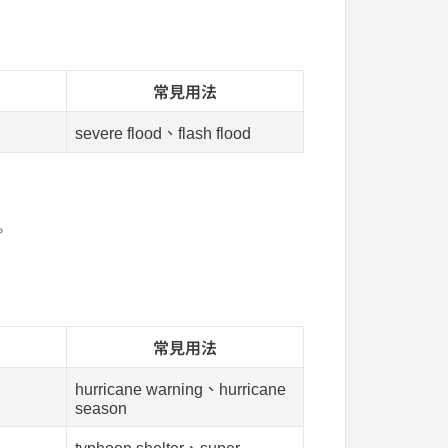
常見用法
severe flood、flash flood
。
常見用法
hurricane warning、hurricane
season