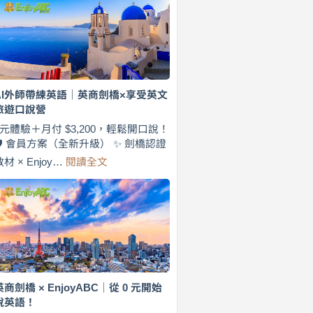
費
7
天
說
英
語！
英
AI外師帶練英語｜英商劍橋×享受英文
商
旅遊口說營
劍
橋
0元體驗＋月付 $3,200，輕鬆開口說！
×
🛡️ 會員方案（全新升級） ✨ 劍橋認證
EnjoyABC
:
教材 × Enjoy…
閱讀全文
旅
AI
遊
外
口
師
說
帶
營
練
｜
英
月
語
付
｜
$3,200，
英
英商劍橋 × EnjoyABC｜從 0 元開始
出
商
說英語！
國