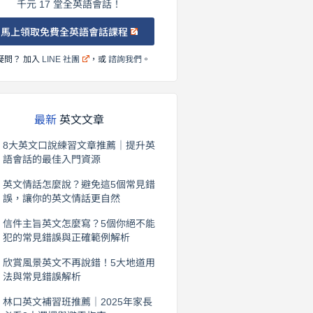
千元 17 堂全英語會話！
馬上領取免費全英語會話課程
疑問？ 加入
LINE 社團
，或
諮詢我們
。
最新
英文文章
8大英文口說練習文章推薦｜提升英
語會話的最佳入門資源
2026 年 8 月 6 日
英文情話怎麼說？避免這5個常見錯
誤，讓你的英文情話更自然
2026 年 8 月 5 日
信件主旨英文怎麼寫？5個你絕不能
犯的常見錯誤與正確範例解析
2026 年 8 月 4 日
欣賞風景英文不再說錯！5大地道用
法與常見錯誤解析
2026 年 8 月 3 日
林口英文補習班推薦｜2025年家長