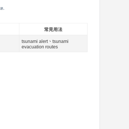
ke.
常見用法
tsunami alert、tsunami
evacuation routes