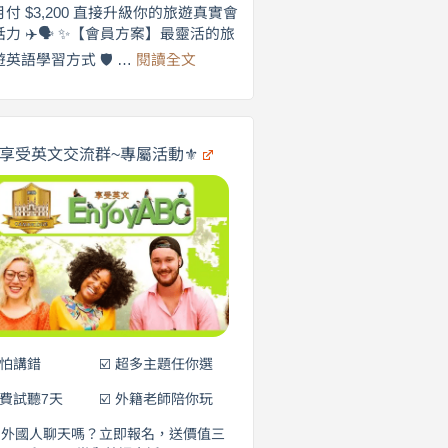
劍
月付 $3,200 直接升級你的旅遊真實會
更
橋
話力 ✈️🗣️ ✨【會員方案】最靈活的旅
自
×
:
遊英語學習方式 🛡️ …
閱讀全文
享
在
英
🌍
受
商
英
✨
劍
文
橋
旅
️享受英文交流群~專屬活動⚜️
×
遊
EnjoyABC
口
｜
說
從
0
營
元
開
始
說
英
語！
不怕講錯
☑️ 超多主題任你選
免費試聽7天
☑️ 外籍老師陪你玩
和外國人聊天嗎？立即報名，送價值三