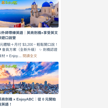
費
7
天
說
英
語！
英
AI外師帶練英語｜英商劍橋×享受英文
商
旅遊口說營
劍
橋
0元體驗＋月付 $3,200，輕鬆開口說！
×
🛡️ 會員方案（全新升級） ✨ 劍橋認證
EnjoyABC
:
教材 × Enjoy…
閱讀全文
旅
AI
遊
外
口
師
說
帶
營
練
｜
英
月
語
付
｜
$3,200，
英
英商劍橋 × EnjoyABC｜從 0 元開始
出
商
說英語！
國