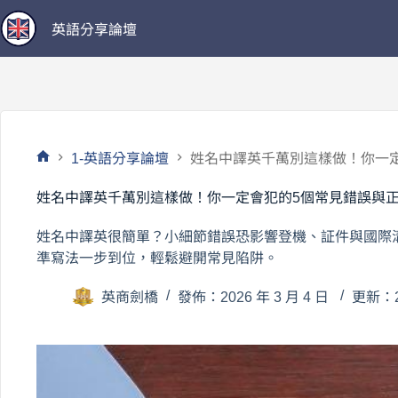
跳
英語分享論壇
至
主
要
內
容
1-英語分享論壇
姓名中譯英千萬別這樣做！你一
首
頁
姓名中譯英千萬別這樣做！你一定會犯的5個常見錯誤與
姓名中譯英很簡單？小細節錯誤恐影響登機、証件與國際
準寫法一步到位，輕鬆避開常見陷阱。
英商劍橋
發佈：2026 年 3 月 4 日
更新：20