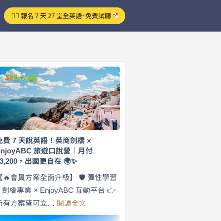
👉🏻 報名 7 天 27 堂全英語~免費試聽
免費 7 天說英語！英商劍橋 ×
EnjoyABC 旅遊口說營｜月付
$3,200，出國更自在 🌍✨
【🔥會員方案全面升級】 🛡️ 彈性學習
× 劍橋專業 × EnjoyABC 互動平台 👉
:
所有方案皆可立…
閱讀全文
免