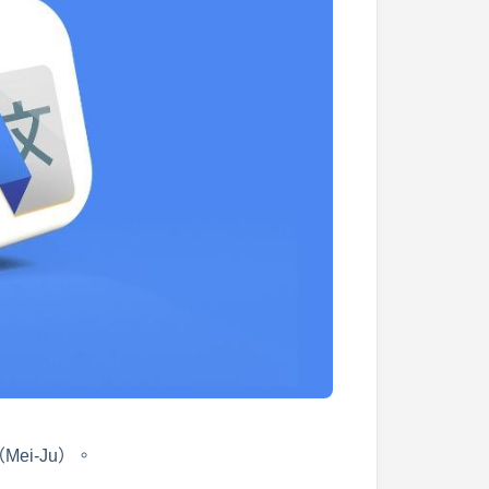
ei-Ju）。