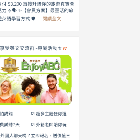
劍
月付 $3,200 直接升級你的旅遊真實會
更
橋
話力 ✈️🗣️ ✨【會員方案】最靈活的旅
自
×
:
遊英語學習方式 🛡️ …
閱讀全文
享
在
英
🌍
受
商
英
✨
劍
文
橋
旅
️享受英文交流群~專屬活動⚜️
×
遊
EnjoyABC
口
｜
說
從
0
營
元
開
始
說
英
語！
不怕講錯
☑️ 超多主題任你選
免費試聽7天
☑️ 外籍老師陪你玩
和外國人聊天嗎？立即報名，送價值三