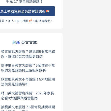
千元 17 堂全英語會話！
馬上領取免費全英語會話課程
疑問？ 加入
LINE 社團
，或
諮詢我們
。
最新
英文文章
英文情話怎麼說？避免這5個常見錯
誤，讓你的英文情話更自然
2026 年 8 月 5 日
信件主旨英文怎麼寫？5個你絕不能
犯的常見錯誤與正確範例解析
2026 年 8 月 4 日
欣賞風景英文不再說錯！5大地道用
法與常見錯誤解析
2026 年 8 月 3 日
林口英文補習班推薦｜2025年家長
必看8大選擇與避雷指南
2026 年 8 月 2 日
抽獎英文怎麼說？5個常見抽獎相關