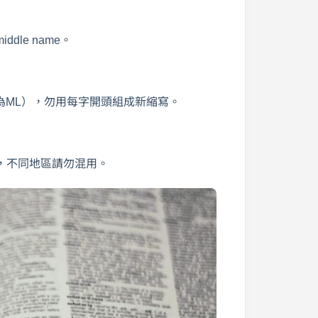
le name。
u Lin為ML），勿用每字開頭組成新縮寫。
，不同地區請勿混用。