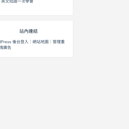
英文短語一次學會
2026 年 8 月 1 日
站內連結
dPress 後台登入
｜
網站地圖
｜
管理重
塊廣告