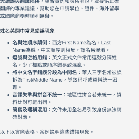
大錯誤與翻譯陷阱
，結合實例和表格解說，並提供正確
翻譯的專業建議，幫助您在申請學位、證件、海外留學
或國際商務時順利無礙。
姓名英翻中常見錯誤現象
名與姓順序顛倒
：西方First Name為名，Last
Name為姓，中文順序則相反，譯名易混淆。
逗號與空格用錯
：英文正式文件常用逗號分隔姓
名，少了標點或順序錯易致混亂。
將中文名字錯誤分段為中間名
：華人三字名常被誤
拆為First/Middle Name，導致稱呼或資料統一困
難。
音譯失準與拼音不統一
：地區性拼音若未統一，資
料比對可能出錯。
簡寫及暱稱混用
：文件未用全名易引致身份無法精
確對應。
以下以實際表格、案例説明這些錯誤現象。