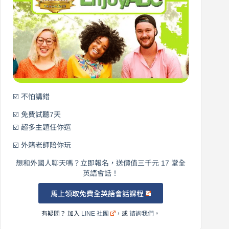
元
開
始
說
英
語！
☑️ 不怕講錯
☑️ 免費試聽7天
☑️ 超多主題任你選
☑️ 外籍老師陪你玩
想和外國人聊天嗎？立即報名，送價值三千元 17 堂全
英語會話！
馬上領取免費全英語會話課程
有疑問？ 加入
LINE 社團
，或
諮詢我們
。