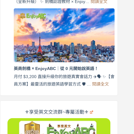
:
（全新升級） ✨ 劍橋認證教材 × Enjoy…
閱讀全文
AI
遊
外
口
師
說
帶
營
練
｜
英
月
語
付
｜
$3,200，
英
出
商
國
劍
更
英商劍橋 × EnjoyABC｜從 0 元開始說英語！
橋
自
×
月付 $3,200 直接升級你的旅遊真實會話力 ✈️🗣️ ✨【會
在
享
:
🌍
員方案】最靈活的旅遊英語學習方式 🛡️ …
閱讀全文
受
英
✨
英
商
文
劍
旅
橋
遊
×
⚜️享受英文交流群~專屬活動⚜️
EnjoyABC
口
｜
說
從
營
0