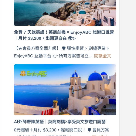
免費 7 天說英語！英商劍橋 × EnjoyABC 旅遊口說營
｜月付 $3,200，出國更自在 🌍✨
【🔥會員方案全面升級】 🛡️ 彈性學習 × 劍橋專業 ×
:
EnjoyABC 互動平台 👉 所有方案皆可立…
閱讀全文
免
費
7
天
說
英
語！
英
商
劍
橋
AI外師帶練英語｜英商劍橋×享受英文旅遊口說營
×
EnjoyABC
0元體驗＋月付 $3,200，輕鬆開口說！ 🛡️ 會員方案
旅