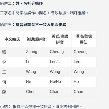
陷阱二：
姓、名拆分錯誤
三字名中間字被誤作中間名，導致數據、稱呼混淆。
陷阱三：
拼音與譯音不一致＆地區差異
英式/粵語
港澳/華僑
中文姓氏
普通話拼音
拼音
用法
Zhang
Cheung
Cheung
張
Li
Lee/Li
Lee
李
Wang
Wong
Wong
王
He
Ho/Ha
Ho
何
Chen
Chan
Chan
陳
小結：
根據地區選擇一致拼音，避免核對困難。