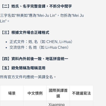
【二】姓氏、名字完整音譯，不拆分中間字
三字名如“林美如”應為“Mei-Ju Lin”，勿拆為“Mei Ju
Lin”。
【三】根據文件場合正確格式
正式文件：姓, 名（如 CHEN, Li-Hua）
交流信件：名 姓（如 Li-Hua Chen）
【四】資料內外前後一致、地區拼音統一
【五】避免簡稱及暱稱混用
所有官方文件均應統一英譯全名。
國際英譯首
場景
中文慣例
不建議寫法
選
Xiaoming