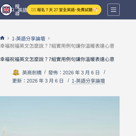
跳
搜
👉🏻 報名 7 天 27 堂全英語~免費試聽
英語分享論壇
至
尋
主
要
內
1-英語分享論壇
容
首
幸福祝福英文怎麼說？7組實用例句讓你溫暖表達心意
頁
幸福祝福英文怎麼說？7組實用例句讓你溫暖表達心意
英商劍橋
發佈：2026 年 3 月 6 日
更新：2026 年 3 月 6 日
1-英語分享論壇