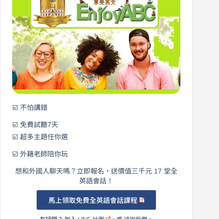
從
營
0
元
開
始
說
英
語！
☑️ 不怕講錯
☑️ 免費試聽7天
☑️ 超多主題任你選
☑️ 外籍老師陪你玩
想和外國人聊天嗎？立即報名，送價值三千元 17 堂全
英語會話！
馬上領取免費全英語會話課程