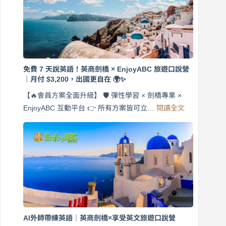
免費 7 天說英語！英商劍橋 × EnjoyABC 旅遊口說營
｜月付 $3,200，出國更自在 🌍✨
【🔥會員方案全面升級】 🛡️ 彈性學習 × 劍橋專業 ×
:
EnjoyABC 互動平台 👉 所有方案皆可立…
閱讀全文
免
費
7
天
說
英
語！
英
商
劍
橋
AI外師帶練英語｜英商劍橋×享受英文旅遊口說營
×