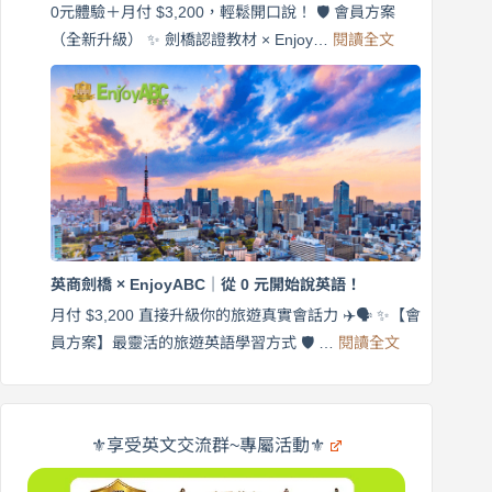
EnjoyABC
0元體驗＋月付 $3,200，輕鬆開口說！ 🛡️ 會員方案
旅
:
（全新升級） ✨ 劍橋認證教材 × Enjoy…
閱讀全文
AI
遊
外
口
師
說
帶
營
練
｜
英
月
語
付
｜
$3,200，
英
出
商
國
劍
更
英商劍橋 × EnjoyABC｜從 0 元開始說英語！
橋
自
×
月付 $3,200 直接升級你的旅遊真實會話力 ✈️🗣️ ✨【會
在
享
:
🌍
員方案】最靈活的旅遊英語學習方式 🛡️ …
閱讀全文
受
英
✨
英
商
文
劍
旅
橋
遊
×
⚜️享受英文交流群~專屬活動⚜️
EnjoyABC
口
｜
說