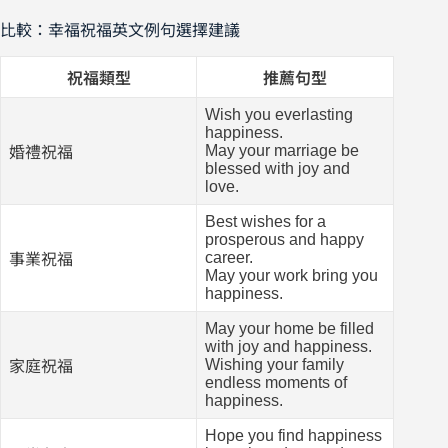
比較：幸福祝福英文例句選擇建議
祝福類型
推薦句型
Wish you everlasting
happiness.
May your marriage be
婚禮祝福
blessed with joy and
love.
Best wishes for a
prosperous and happy
career.
事業祝福
May your work bring you
happiness.
May your home be filled
with joy and happiness.
Wishing your family
家庭祝福
endless moments of
happiness.
Hope you find happiness