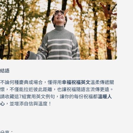
結語
不論何種慶典或場合，懂得用
幸福祝福英文
溫柔傳遞關
懷，不僅能拉近彼此距離，也讓祝福隨語言流傳更遠。
請收藏這7組實用英文例句，讓你的每份祝福都
溫暖人
心
，並增添自信與溫度！
分享：