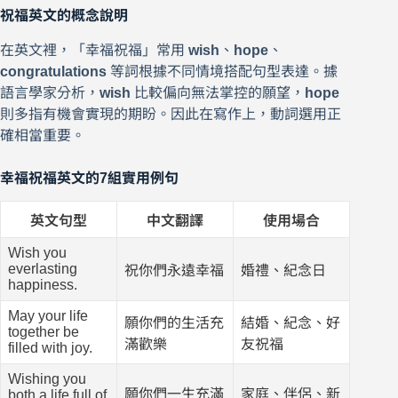
祝福英文的概念說明
在英文裡，「幸福祝福」常用
wish
、
hope
、
congratulations
等詞根據不同情境搭配句型表達。據
語言學家分析，
wish
比較偏向無法掌控的願望，
hope
則多指有機會實現的期盼。因此在寫作上，動詞選用正
確相當重要。
幸福祝福英文的7組實用例句
英文句型
中文翻譯
使用場合
Wish you
everlasting
祝你們永遠幸福
婚禮、紀念日
happiness.
May your life
願你們的生活充
結婚、紀念、好
together be
滿歡樂
友祝福
filled with joy.
Wishing you
願你們一生充滿
家庭、伴侶、新
both a life full of