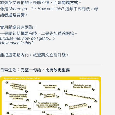
旅遊英文最怕的不是聽不懂，而是
問錯方式
。
像是
Where go…?
、
How cost this?
這類中式問法，母
語者通常要猜。
實用關鍵只有兩點：
一是問句結構要完整，二是先加禮貌開場。
Excuse me, how do I get to…?
How much is this?
能把這兩點內化，旅遊英文立刻升級。
日常生活：完整一句話，比勇敢更重要