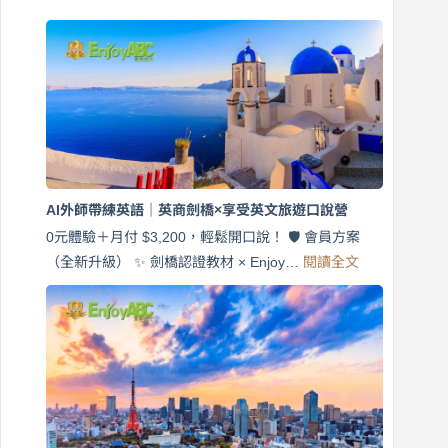
【🔥會員方案全面升級】 🛡️ 彈性學習 × 劍橋專業 ×
:
EnjoyABC 互動平台 👉 所有方案皆可立…
閱讀全文
免
費
7
天
說
英
語！
英
商
劍
橋
AI外師帶練英語｜英商劍橋×享受英文旅遊口說營
×
EnjoyABC
0元體驗＋月付 $3,200，輕鬆開口說！ 🛡️ 會員方案
旅
:
（全新升級） ✨ 劍橋認證教材 × Enjoy…
閱讀全文
AI
遊
外
口
師
說
帶
營
練
｜
英
月
語
付