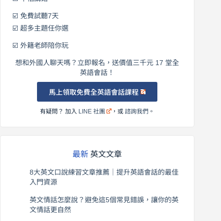
☑️ 不怕講錯
☑️ 免費試聽7天
☑️ 超多主題任你選
☑️ 外籍老師陪你玩
想和外國人聊天嗎？立即報名，送價值三千元 17 堂全
英語會話！
馬上領取免費全英語會話課程
有疑問？ 加入
LINE 社團
，或
諮詢我們
。
最新
英文文章
8大英文口說練習文章推薦｜提升英語會話的最佳
入門資源
2026 年 8 月 6 日