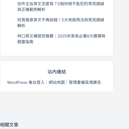
英文情話怎麼說？避免這5個常見錯誤，讓你的英
文情話更自然
2026 年 8 月 5 日
信件主旨英文怎麼寫？5個你絕不能犯的常見錯誤
與正確範例解析
2026 年 8 月 4 日
欣賞風景英文不再說錯！5大地道用法與常見錯誤
解析
2026 年 8 月 3 日
林口英文補習班推薦｜2025年家長必看8大選擇與
避雷指南
2026 年 8 月 2 日
站內連結
WordPress 後台登入
｜
網站地圖
｜
管理重複區塊廣告