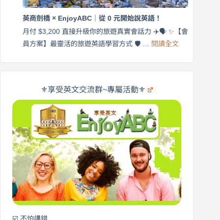
｜
$3,200，
英
出
商
國
劍
更
英商劍橋 × EnjoyABC｜從 0 元開始說英語！
橋
自
×
月付 $3,200 直接升級你的旅遊真實會話力 ✈️🗣️ ✨【會
在
享
:
🌍
員方案】最靈活的旅遊英語學習方式 🛡️ …
閱讀全文
受
英
✨
英
商
文
劍
旅
橋
遊
×
⚜️享受英文交流群~專屬活動⚜️
EnjoyABC
口
｜
說
從
營
0
元
開
始
說
英
語！