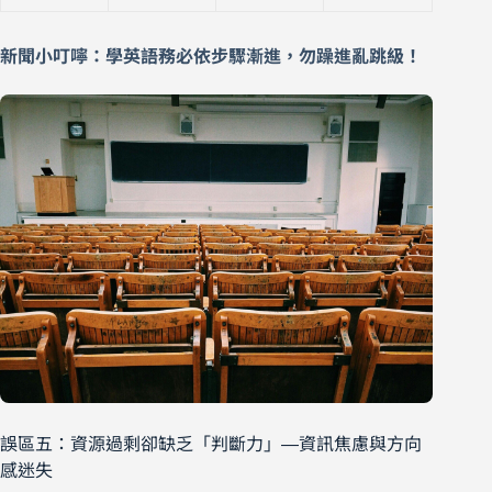
新聞小叮嚀：學英語務必依步驟漸進，勿躁進亂跳級！
誤區五：資源過剩卻缺乏「判斷力」—資訊焦慮與方向
感迷失