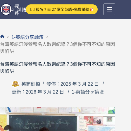
跳
搜
👉🏻 報名 7 天 27 堂全英語~免費試聽
英語分享論壇
至
尋
主
要
內
1-英語分享論壇
容
首
台灣英語沉浸營報名人數創紀錄？3個你不可不知的原因
頁
與陷阱
台灣英語沉浸營報名人數創紀錄？3個你不可不知的原因
與陷阱
英商劍橋
發佈：2026 年 3 月 22 日
更新：2026 年 3 月 22 日
1-英語分享論壇