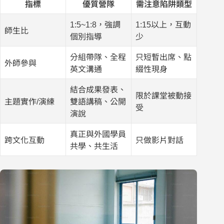
指標
優質營隊
需注意陷阱類型
1:5~1:8，強調
1:15以上，互動
師生比
個別指導
少
分組帶隊、全程
只短暫出席、點
外師參與
英文溝通
綴性現身
結合成果發表、
限於課堂被動接
主題實作/演練
雙語講稿、公開
受
演說
真正與外國學員
跨文化互動
只做影片對話
共學、共生活