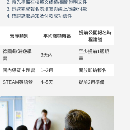
預先準備在校英文成績/相關證明文件
迅速完成報名表填寫與線上/匯款付款
確認錄取通知及付款成功信件
提前公開報名時
營隊類別
平均滿額時長
程建議
德國/歐洲遊學
至少提前1週規
3天內
營
畫
國內導覽主題營
1~2週
開放即搶報名
STEAM英語營
4~5天
提前2週準備