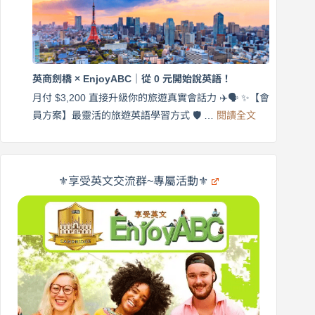
月
語
付
｜
$3,200，
英
出
商
國
劍
更
英商劍橋 × EnjoyABC｜從 0 元開始說英語！
橋
自
×
月付 $3,200 直接升級你的旅遊真實會話力 ✈️🗣️ ✨【會
在
享
:
🌍
員方案】最靈活的旅遊英語學習方式 🛡️ …
閱讀全文
受
英
✨
英
商
文
劍
旅
橋
遊
×
⚜️享受英文交流群~專屬活動⚜️
EnjoyABC
口
｜
說
從
營
0
元
開
始
說
英
語！