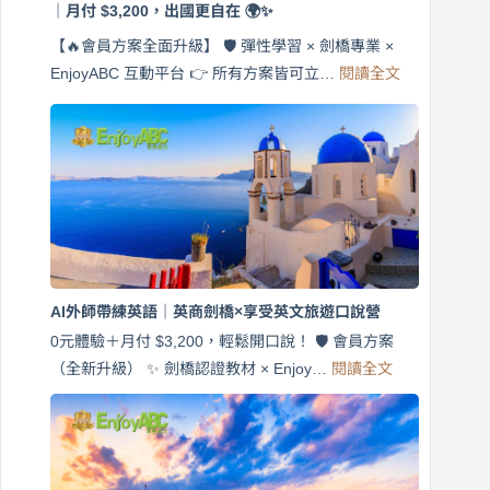
｜月付 $3,200，出國更自在 🌍✨
【🔥會員方案全面升級】 🛡️ 彈性學習 × 劍橋專業 ×
:
EnjoyABC 互動平台 👉 所有方案皆可立…
閱讀全文
免
費
7
天
說
英
語！
英
商
劍
橋
AI外師帶練英語｜英商劍橋×享受英文旅遊口說營
×
EnjoyABC
0元體驗＋月付 $3,200，輕鬆開口說！ 🛡️ 會員方案
旅
:
（全新升級） ✨ 劍橋認證教材 × Enjoy…
閱讀全文
AI
遊
外
口
師
說
帶
營
練
｜
英