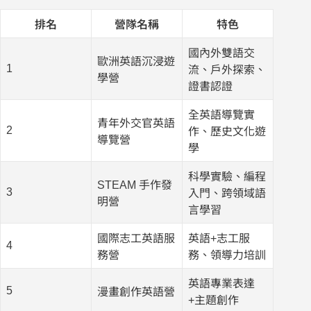
排名
營隊名稱
特色
國內外雙語交
歐洲英語沉浸遊
1
流、戶外探索、
學營
證書認證
全英語導覽實
青年外交官英語
2
作、歷史文化遊
導覽營
學
科學實驗、編程
STEAM 手作發
3
入門、跨領域語
明營
言學習
國際志工英語服
英語+志工服
4
務營
務、領導力培訓
英語專業表達
5
漫畫創作英語營
+主題創作