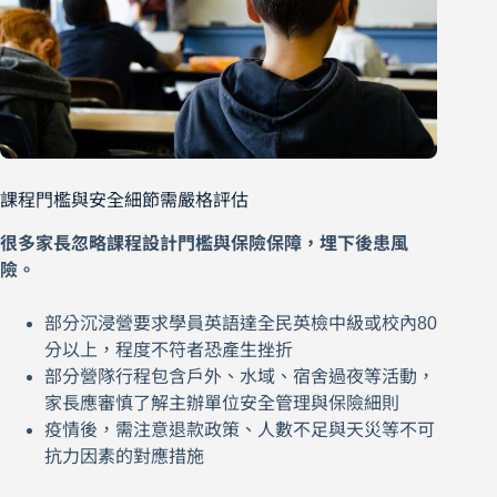
課程門檻與安全細節需嚴格評估
很多家長忽略課程設計門檻與保險保障，埋下後患風
險。
部分沉浸營要求學員英語達全民英檢中級或校內80
分以上，程度不符者恐產生挫折
部分營隊行程包含戶外、水域、宿舍過夜等活動，
家長應審慎了解主辦單位安全管理與保險細則
疫情後，需注意退款政策、人數不足與天災等不可
抗力因素的對應措施