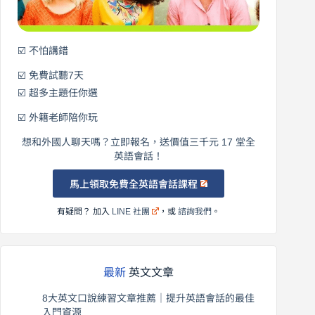
☑️ 不怕講錯
☑️ 免費試聽7天
☑️ 超多主題任你選
☑️ 外籍老師陪你玩
想和外國人聊天嗎？立即報名，送價值三千元 17 堂全
英語會話！
馬上領取免費全英語會話課程
有疑問？ 加入
LINE 社團
，或
諮詢我們
。
最新
英文文章
8大英文口說練習文章推薦｜提升英語會話的最佳
入門資源