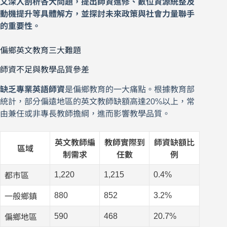
文深入剖析各大問題，提出師資進修、數位資源統整及
動機提升等具體解方，並探討未來政策與社會力量聯手
的重要性。
偏鄉英文教育三大難題
師資不足與教學品質參差
缺乏專業英語師資
是偏鄉教育的一大痛點。根據教育部
統計，部分偏遠地區的英文教師缺額高達20%以上，常
由兼任或非專長教師擔綱，進而影響教學品質。
英文教師編
教師實際到
師資缺額比
區域
制需求
任數
例
1,220
1,215
0.4%
都市區
880
852
3.2%
一般鄉鎮
590
468
20.7%
偏鄉地區