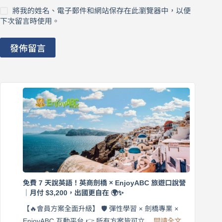
將我的姓名、電子郵件和網站保存在此瀏覽器中，以便
下次留言時使用。
發佈留言
免費 7 天說英語！英商劍橋 × EnjoyABC 旅遊口說營
｜月付 $3,200，出國更自在 🌍✨
【🔥會員方案全面升級】 🛡️ 彈性學習 × 劍橋專業 ×
:
EnjoyABC 互動平台 👉 所有方案皆可立…
閱讀全文