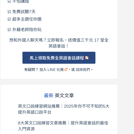
☑️ 不怕講錯
☑️ 免費試聽7天
☑️ 超多主題任你選
☑️ 外籍老師陪你玩
想和外國人聊天嗎？立即報名，送價值三千元 17 堂全
英語會話！
馬上領取免費全英語會話課程
有疑問？ 加入
LINE 社團
，或
諮詢我們
。
最新
英文文章
英文口說練習網站推薦｜2025年你不可不知的5大
提升英語口說平台
2026 年 8 月 7 日
8大英文口說練習文章推薦｜提升英語會話的最佳
入門資源