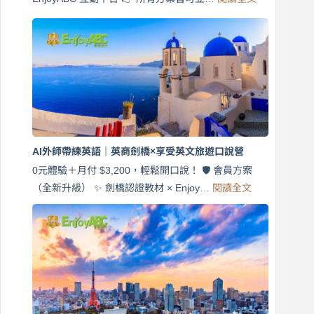
免
費
7
天
說
英
語！
英
商
劍
橋
AI外師帶練英語｜英商劍橋×享受英文旅遊口說營
×
EnjoyABC
0元體驗＋月付 $3,200，輕鬆開口說！ 🛡️ 會員方案
旅
:
（全新升級） ✨ 劍橋認證教材 × Enjoy…
閱讀全文
AI
遊
外
口
師
說
帶
營
練
｜
英
月
語
付
｜
$3,200，
英
出