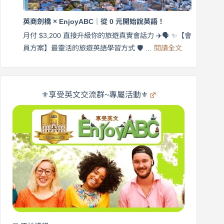
商
國
劍
更
英商劍橋 × EnjoyABC｜從 0 元開始說英語！
橋
自
×
月付 $3,200 直接升級你的旅遊真實會話力 ✈️🗣️ ✨【會
在
享
:
🌍
員方案】最靈活的旅遊英語學習方式 🛡️ …
閱讀全文
受
英
✨
英
商
文
劍
旅
橋
遊
×
⚜️享受英文交流群~專屬活動⚜️
EnjoyABC
口
｜
說
從
營
0
元
開
始
說
英
語！