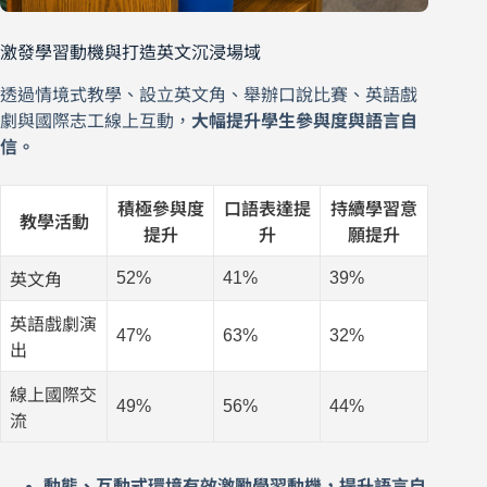
激發學習動機與打造英文沉浸場域
透過情境式教學、設立英文角、舉辦口說比賽、英語戲
劇與國際志工線上互動，
大幅提升學生參與度與語言自
信。
積極參與度
口語表達提
持續學習意
教學活動
提升
升
願提升
52%
41%
39%
英文角
英語戲劇演
47%
63%
32%
出
線上國際交
49%
56%
44%
流
動態、互動式環境有效激勵學習動機，提升語言自