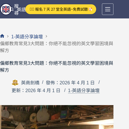
跳
搜
👉🏻 報名 7 天 27 堂全英語~免費試聽
英語分享論壇
至
尋
主
要
內
1-英語分享論壇
容
首
偏鄉教育常見3大問題：你絕不能忽視的英文學習困境與
頁
解方
偏鄉教育常見3大問題：你絕不能忽視的英文學習困境與
解方
英商劍橋
發佈：2026 年 4 月 1 日
更新：2026 年 4 月 1 日
1-英語分享論壇