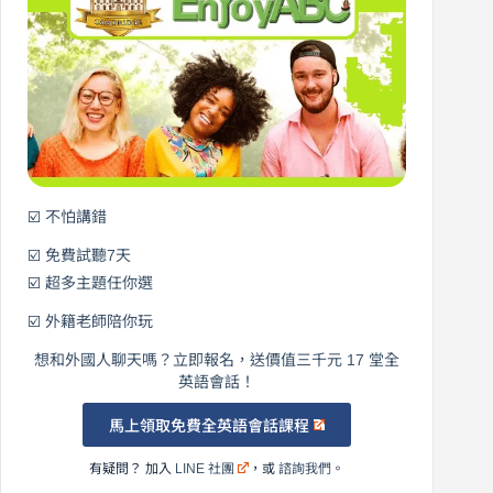
0
元
開
始
說
英
語！
☑️ 不怕講錯
☑️ 免費試聽7天
☑️ 超多主題任你選
☑️ 外籍老師陪你玩
想和外國人聊天嗎？立即報名，送價值三千元 17 堂全
英語會話！
馬上領取免費全英語會話課程
有疑問？ 加入
LINE 社團
，或
諮詢我們
。