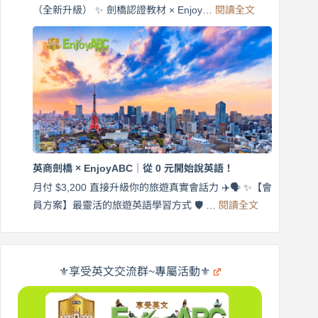
旅
:
（全新升級） ✨ 劍橋認證教材 × Enjoy…
閱讀全文
AI
遊
外
口
師
說
帶
營
練
｜
英
月
語
付
｜
$3,200，
英
出
商
國
劍
更
英商劍橋 × EnjoyABC｜從 0 元開始說英語！
橋
自
×
月付 $3,200 直接升級你的旅遊真實會話力 ✈️🗣️ ✨【會
在
享
:
🌍
員方案】最靈活的旅遊英語學習方式 🛡️ …
閱讀全文
受
英
✨
英
商
文
劍
旅
橋
遊
×
⚜️享受英文交流群~專屬活動⚜️
EnjoyABC
口
｜
說
從
營