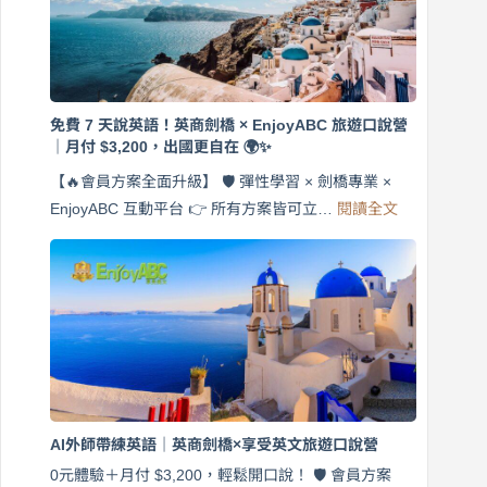
免費 7 天說英語！英商劍橋 × EnjoyABC 旅遊口說營
｜月付 $3,200，出國更自在 🌍✨
【🔥會員方案全面升級】 🛡️ 彈性學習 × 劍橋專業 ×
:
EnjoyABC 互動平台 👉 所有方案皆可立…
閱讀全文
免
費
7
天
說
英
語！
英
商
劍
橋
AI外師帶練英語｜英商劍橋×享受英文旅遊口說營
×
EnjoyABC
0元體驗＋月付 $3,200，輕鬆開口說！ 🛡️ 會員方案