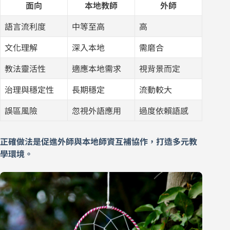
面向
本地教師
外師
語言流利度
中等至高
高
文化理解
深入本地
需磨合
教法靈活性
適應本地需求
視背景而定
治理與穩定性
長期穩定
流動較大
誤區風險
忽視外語應用
過度依賴語感
正確做法是促進外師與本地師資互補協作，打造多元教
學環境。