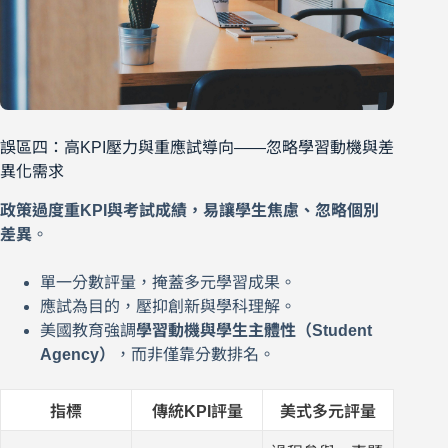
誤區四：高KPI壓力與重應試導向——忽略學習動機與差
異化需求
政策過度重KPI與考試成績，易讓學生焦慮、忽略個別
差異
。
單一分數評量，掩蓋多元學習成果。
應試為目的，壓抑創新與學科理解。
美國教育強調
學習動機與學生主體性（Student
Agency）
，而非僅靠分數排名。
指標
傳統KPI評量
美式多元評量