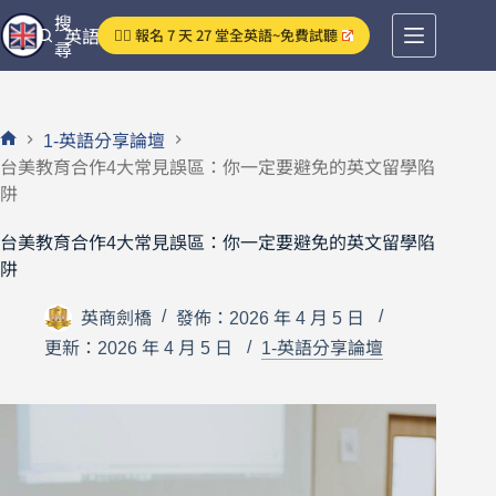
跳
搜
👉🏻 報名 7 天 27 堂全英語~免費試聽
英語分享論壇
至
尋
主
要
內
1-英語分享論壇
容
首
台美教育合作4大常見誤區：你一定要避免的英文留學陷
頁
阱
台美教育合作4大常見誤區：你一定要避免的英文留學陷
阱
英商劍橋
發佈：2026 年 4 月 5 日
更新：2026 年 4 月 5 日
1-英語分享論壇