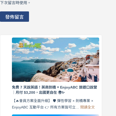
下次留言時使用。
發佈留言
免費 7 天說英語！英商劍橋 × EnjoyABC 旅遊口說營
｜月付 $3,200，出國更自在 🌍✨
【🔥會員方案全面升級】 🛡️ 彈性學習 × 劍橋專業 ×
:
EnjoyABC 互動平台 👉 所有方案皆可立…
閱讀全文
免