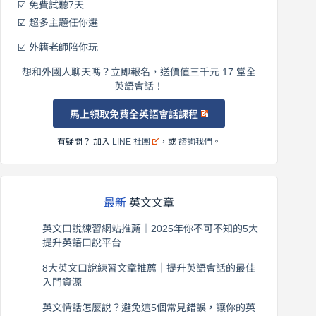
☑️ 免費試聽7天
☑️ 超多主題任你選
☑️ 外籍老師陪你玩
想和外國人聊天嗎？立即報名，送價值三千元 17 堂全
英語會話！
馬上領取免費全英語會話課程
有疑問？ 加入
LINE 社團
，或
諮詢我們
。
最新
英文文章
英文口說練習網站推薦｜2025年你不可不知的5大
提升英語口說平台
2026 年 8 月 7 日
8大英文口說練習文章推薦｜提升英語會話的最佳
入門資源
2026 年 8 月 6 日
英文情話怎麼說？避免這5個常見錯誤，讓你的英