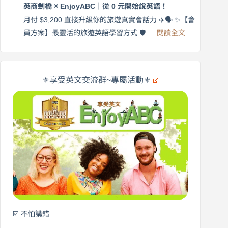
更
英商劍橋 × EnjoyABC｜從 0 元開始說英語！
橋
自
×
月付 $3,200 直接升級你的旅遊真實會話力 ✈️🗣️ ✨【會
在
享
:
🌍
員方案】最靈活的旅遊英語學習方式 🛡️ …
閱讀全文
受
英
✨
英
商
文
劍
旅
橋
遊
×
⚜️享受英文交流群~專屬活動⚜️
EnjoyABC
口
｜
說
從
營
0
元
開
始
說
英
語！
☑️ 不怕講錯