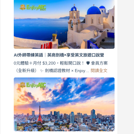
費
7
天
說
英
語！
英
商
劍
橋
AI外師帶練英語｜英商劍橋×享受英文旅遊口說營
×
EnjoyABC
0元體驗＋月付 $3,200，輕鬆開口說！ 🛡️ 會員方案
旅
:
（全新升級） ✨ 劍橋認證教材 × Enjoy…
閱讀全文
AI
遊
外
口
師
說
帶
營
練
｜
英
月
語
付
｜
$3,200，
英
出
商
國
劍