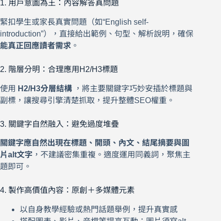
1. 用戶意圖為王：內容解答真問題
緊扣學生或家長真實問題（如“English self-
introduction”），直接給出範例、句型、解析說明，確保
能真正回應讀者需求
。
2. 階層分明：合理應用H2/H3標題
使用
H2/H3分層結構
，將主要關鍵字巧妙安插於標題與
副標，讓搜尋引擎清楚抓取，提升整體SEO權重。
3. 關鍵字自然融入：避免過度堆疊
關鍵字應自然出現在標題、開頭、內文、結尾摘要與圖
片alt文字
，不建議密集重複。適度運用同義詞，聚焦主
題即可。
4. 製作高價值內容：原創＋多媒體元素
以自身教學經驗或熱門話題舉例，提升真實感