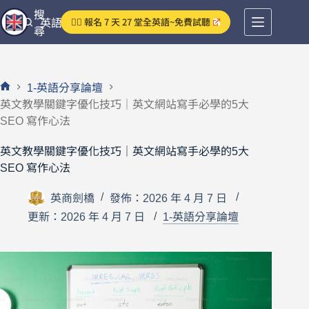
跳
搜
👉🏻 報名 7 天 27 堂全英語~免費試聽
英語分享論壇
至
尋
主
要
內
1-英語分享論壇
容
首
英文教學關鍵字優化技巧｜英文網站寫手必學的5大
頁
SEO 寫作心法
英文教學關鍵字優化技巧｜英文網站寫手必學的5大
SEO 寫作心法
英商劍橋
發佈：2026 年 4 月 7 日
更新：2026 年 4 月 7 日
1-英語分享論壇