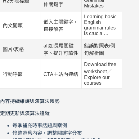
Grammar
H2分段標題
伸關鍵字
Mistakes
Learning basic
嵌入主關鍵字，
English
內文開頭
grammar rules
直接解答
is crucial…
alt加長尾關鍵
錯誤對照表/例
圖片/表格
字、提升可讀性
句解析圖
Download free
worksheet／
行動呼籲
CTA＋站內連結
Explore our
courses
內容持續維護與演算法趨勢
定期更新與演算法追蹤
每季補充時事話題與案例
修整過舊內容，調整關鍵字分布