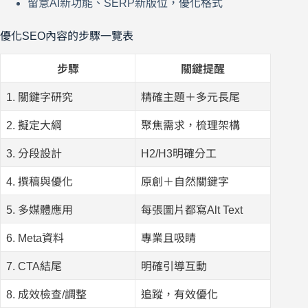
留意AI新功能、SERP新版位，優化格式
優化SEO內容的步驟一覽表
步驟
關鍵提醒
1. 關鍵字研究
精確主題＋多元長尾
2. 擬定大綱
聚焦需求，梳理架構
3. 分段設計
H2/H3明確分工
4. 撰稿與優化
原創＋自然關鍵字
5. 多媒體應用
每張圖片都寫Alt Text
6. Meta資料
專業且吸睛
7. CTA結尾
明確引導互動
8. 成效檢查/調整
追蹤，有效優化