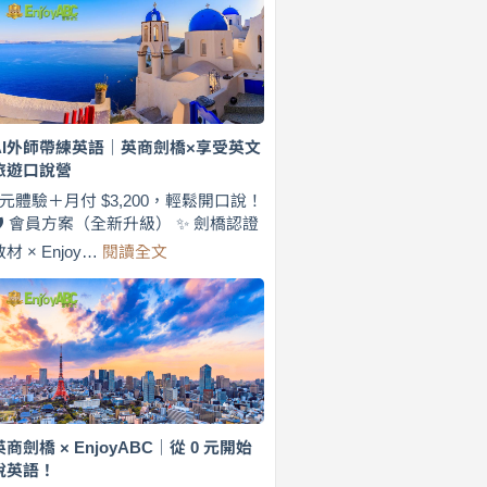
費
7
天
說
英
語！
英
AI外師帶練英語｜英商劍橋×享受英文
商
旅遊口說營
劍
橋
0元體驗＋月付 $3,200，輕鬆開口說！
×
🛡️ 會員方案（全新升級） ✨ 劍橋認證
EnjoyABC
:
教材 × Enjoy…
閱讀全文
旅
AI
遊
外
口
師
說
帶
營
練
｜
英
月
語
付
｜
$3,200，
英
英商劍橋 × EnjoyABC｜從 0 元開始
出
商
說英語！
國