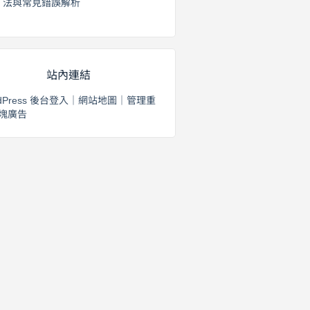
法與常見錯誤解析
2026 年 8 月 3 日
站內連結
dPress 後台登入
｜
網站地圖
｜
管理重
塊廣告