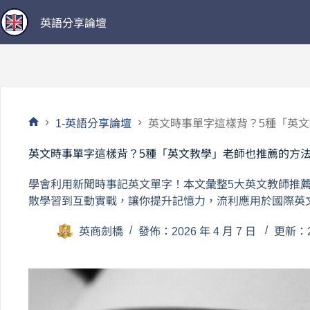
跳
英語分享論壇
至
主
要
內
容
1-英語分享論壇
英文時事單字這樣背？5種「英
首
頁
英文時事單字這樣背？5種「英文教學」老師也推薦的方
學會利用新聞時事記英文單字！本文彙整5大英文教師推薦記
散學習到互動實戰，讓你提升記憶力，流利應用於國際英
英商劍橋
發佈：2026 年 4 月 7 日
更新：20