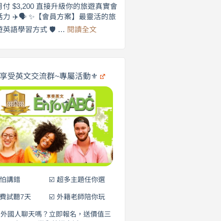
劍
月付 $3,200 直接升級你的旅遊真實會
更
橋
話力 ✈️🗣️ ✨【會員方案】最靈活的旅
自
×
:
遊英語學習方式 🛡️ …
閱讀全文
享
在
英
🌍
受
商
英
✨
劍
文
橋
旅
️享受英文交流群~專屬活動⚜️
×
遊
EnjoyABC
口
｜
說
從
0
營
元
開
始
說
英
語！
不怕講錯
☑️ 超多主題任你選
免費試聽7天
☑️ 外籍老師陪你玩
和外國人聊天嗎？立即報名，送價值三