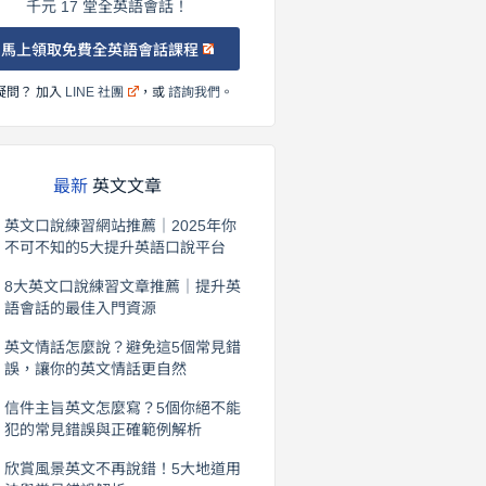
千元 17 堂全英語會話！
馬上領取免費全英語會話課程
疑問？ 加入
LINE 社團
，或
諮詢我們
。
最新
英文文章
英文口說練習網站推薦｜2025年你
不可不知的5大提升英語口說平台
2026 年 8 月 7 日
8大英文口說練習文章推薦｜提升英
語會話的最佳入門資源
2026 年 8 月 6 日
英文情話怎麼說？避免這5個常見錯
誤，讓你的英文情話更自然
2026 年 8 月 5 日
信件主旨英文怎麼寫？5個你絕不能
犯的常見錯誤與正確範例解析
2026 年 8 月 4 日
欣賞風景英文不再說錯！5大地道用