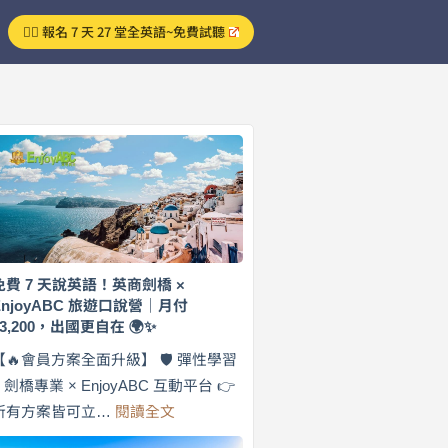
👉🏻 報名 7 天 27 堂全英語~免費試聽
免費 7 天說英語！英商劍橋 ×
EnjoyABC 旅遊口說營｜月付
$3,200，出國更自在 🌍✨
【🔥會員方案全面升級】 🛡️ 彈性學習
× 劍橋專業 × EnjoyABC 互動平台 👉
:
所有方案皆可立…
閱讀全文
免