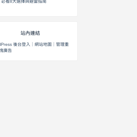
必看8大選擇與避雷指南
2026 年 8 月 2 日
站內連結
dPress 後台登入
｜
網站地圖
｜
管理重
塊廣告