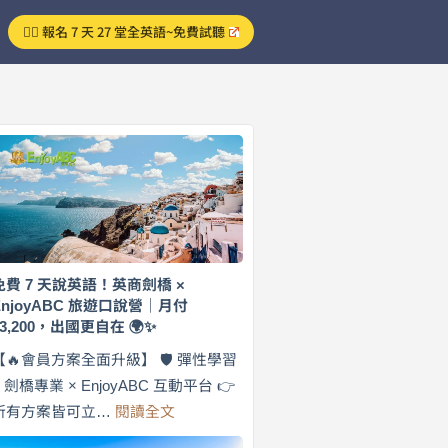
👉🏻 報名 7 天 27 堂全英語~免費試聽
免費 7 天說英語！英商劍橋 ×
EnjoyABC 旅遊口說營｜月付
$3,200，出國更自在 🌍✨
【🔥會員方案全面升級】 🛡️ 彈性學習
× 劍橋專業 × EnjoyABC 互動平台 👉
:
所有方案皆可立…
閱讀全文
免