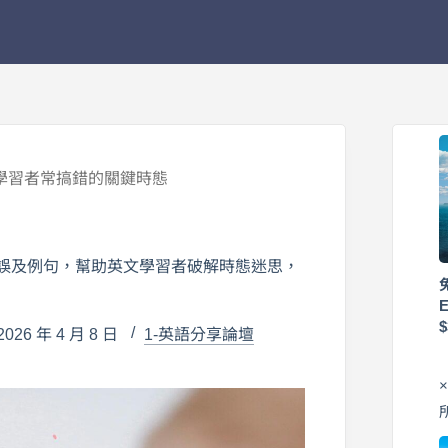
學習者常搞錯的關鍵時態
錯誤及例句，幫助英文學習者破解時態迷思，
26 年 4 月 8 日
1-英語分享論壇