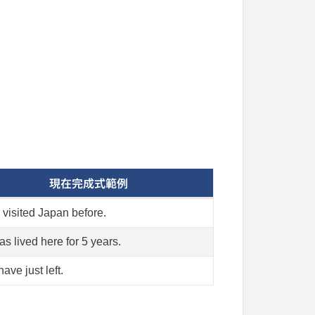
。
現在完成式範例
 visited Japan before.
s lived here for 5 years.
ave just left.