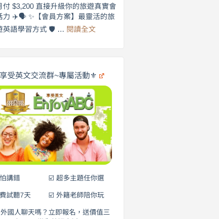
劍
月付 $3,200 直接升級你的旅遊真實會
更
橋
話力 ✈️🗣️ ✨【會員方案】最靈活的旅
自
×
:
遊英語學習方式 🛡️ …
閱讀全文
享
在
英
🌍
受
商
英
✨
劍
文
橋
旅
️享受英文交流群~專屬活動⚜️
×
遊
EnjoyABC
口
｜
說
從
0
營
元
開
始
說
英
語！
不怕講錯
☑️ 超多主題任你選
免費試聽7天
☑️ 外籍老師陪你玩
和外國人聊天嗎？立即報名，送價值三