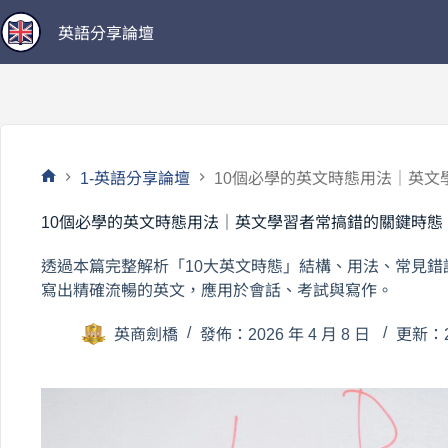
跳
英語分享論壇
至
主
要
內
容
1-英語分享論壇
10個必學的英文時態用法｜英文
首
頁
10個必學的英文時態用法｜英文學習者常搞錯的關鍵時態
透過本篇完整解析「10大英文時態」結構、用法、常見
寫出精確流暢的英文，應用於會話、考試與寫作。
英商劍橋
發佈：2026 年 4 月 8 日
更新：20