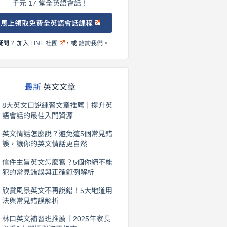
千元 17 堂全英語會話！
馬上領取免費全英語會話課程
疑問？ 加入
LINE 社團
，或
諮詢我們
。
最新
英文文章
8大英文口說練習文章推薦｜提升英
語會話的最佳入門資源
2026 年 8 月 6 日
英文情話怎麼說？避免這5個常見錯
誤，讓你的英文情話更自然
2026 年 8 月 5 日
信件主旨英文怎麼寫？5個你絕不能
犯的常見錯誤與正確範例解析
2026 年 8 月 4 日
欣賞風景英文不再說錯！5大地道用
法與常見錯誤解析
2026 年 8 月 3 日
林口英文補習班推薦｜2025年家長