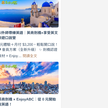
費
7
天
說
英
語！
英
AI外師帶練英語｜英商劍橋×享受英文
商
旅遊口說營
劍
橋
0元體驗＋月付 $3,200，輕鬆開口說！
×
🛡️ 會員方案（全新升級） ✨ 劍橋認證
EnjoyABC
:
教材 × Enjoy…
閱讀全文
旅
AI
遊
外
口
師
說
帶
營
練
｜
英
月
語
付
｜
$3,200，
英
英商劍橋 × EnjoyABC｜從 0 元開始
出
商
說英語！
國