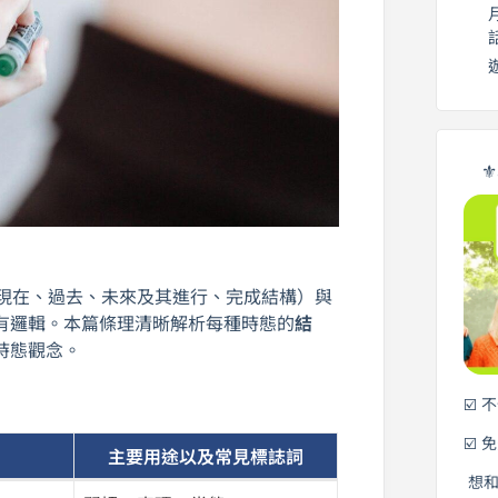
⚜
現在、過去、未來及其進行、完成結構）與
有邏輯。本篇條理清晰解析每種時態的
結
時態觀念。
☑️ 
☑️ 
主要用途以及常見標誌詞
想