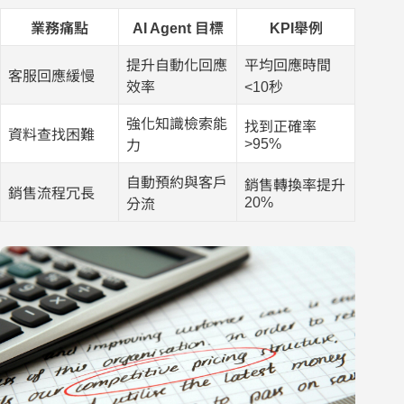
業務痛點
AI Agent 目標
KPI舉例
提升自動化回應
平均回應時間
客服回應緩慢
效率
<10秒
強化知識檢索能
找到正確率
資料查找困難
>95%
力
自動預約與客戶
銷售轉換率提升
銷售流程冗長
20%
分流