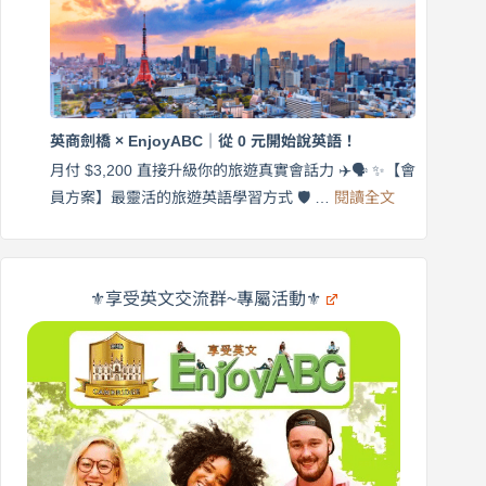
｜
英
月
語
付
｜
$3,200，
英
出
商
國
劍
更
英商劍橋 × EnjoyABC｜從 0 元開始說英語！
橋
自
×
月付 $3,200 直接升級你的旅遊真實會話力 ✈️🗣️ ✨【會
在
享
:
🌍
員方案】最靈活的旅遊英語學習方式 🛡️ …
閱讀全文
受
英
✨
英
商
文
劍
旅
橋
遊
×
⚜️享受英文交流群~專屬活動⚜️
EnjoyABC
口
｜
說
從
營
0
元
開
始
說
英