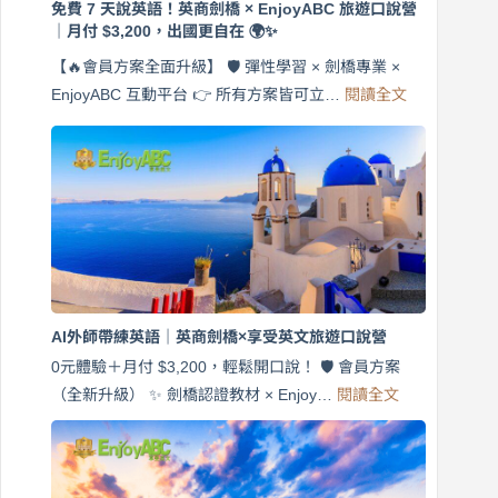
免費 7 天說英語！英商劍橋 × EnjoyABC 旅遊口說營
｜月付 $3,200，出國更自在 🌍✨
【🔥會員方案全面升級】 🛡️ 彈性學習 × 劍橋專業 ×
:
EnjoyABC 互動平台 👉 所有方案皆可立…
閱讀全文
免
費
7
天
說
英
語！
英
商
劍
橋
AI外師帶練英語｜英商劍橋×享受英文旅遊口說營
×
EnjoyABC
0元體驗＋月付 $3,200，輕鬆開口說！ 🛡️ 會員方案
旅
:
（全新升級） ✨ 劍橋認證教材 × Enjoy…
閱讀全文
AI
遊
外
口
師
說
帶
營
練