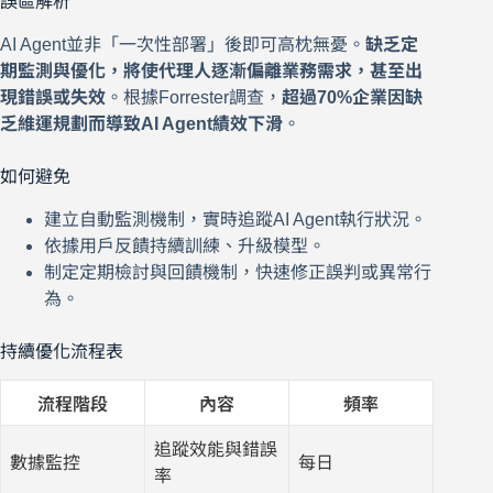
誤區解析
AI Agent並非「一次性部署」後即可高枕無憂。
缺乏定
期監測與優化，將使代理人逐漸偏離業務需求，甚至出
現錯誤或失效
。根據Forrester調查，
超過70%企業因缺
乏維運規劃而導致AI Agent績效下滑
。
如何避免
建立自動監測機制，實時追蹤AI Agent執行狀況。
依據用戶反饋持續訓練、升級模型。
制定定期檢討與回饋機制，快速修正誤判或異常行
為。
持續優化流程表
流程階段
內容
頻率
追蹤效能與錯誤
數據監控
每日
率