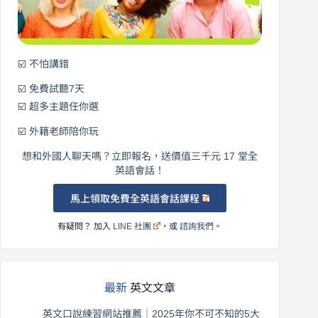
語！
☑️ 不怕講錯
☑️ 免費試聽7天
☑️ 超多主題任你選
☑️ 外籍老師陪你玩
想和外國人聊天嗎？立即報名，送價值三千元 17 堂全
英語會話！
馬上領取免費全英語會話課程
有疑問？ 加入
LINE 社團
，或
諮詢我們
。
最新
英文文章
英文口說練習網站推薦｜2025年你不可不知的5大