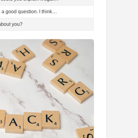
 a good question. I think…
bout you?