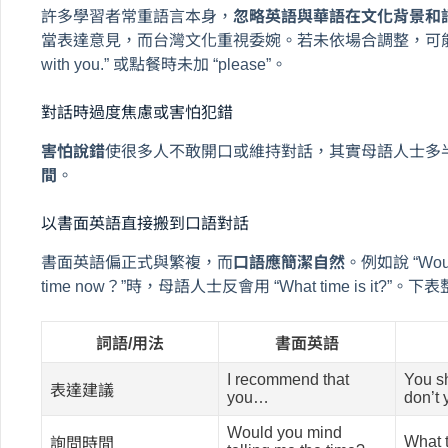
許多學習者常重語言本身，
忽略英語與華語在文化背景和
當表達意見，而台灣文化重視委婉。若未依場合調整，可能被誤解
with you.” 或點餐時未加 “please”。
對話時過度焦慮或害怕犯錯
害怕說錯
使很多人不敢開口或維持對話，其實母語人士多
間
。
以書面英語直接搬到口語對話
書面英語偏正式與繁複，而
口語應簡潔自然
。例如說 “Would y
time now？”時，母語人士反會用 “What time is it?”
詞語/用法
書面英語
I recommend that
You s
表達建議
you…
don’t
Would you mind
What t
詢問時間