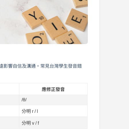
e”，長遠影響自信及溝通。常見台灣學生發音錯
應修正發音
/θ/
分明 r / l
分明 v / f