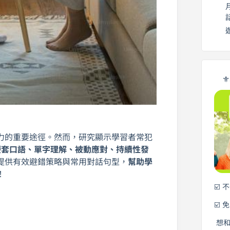
⚜
力的重要途徑。然而，研究顯示學習者常犯
硬套口語、單字理解、被動應對、持續性發
提供有效避錯策略與常用對話句型，
幫助學
！
☑️ 
☑️ 
想