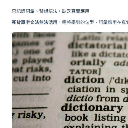
只記憶詞彙、背誦語法，缺乏真實應用
死背單字文法無法活用
，需將學到的句型、詞彙應用在真