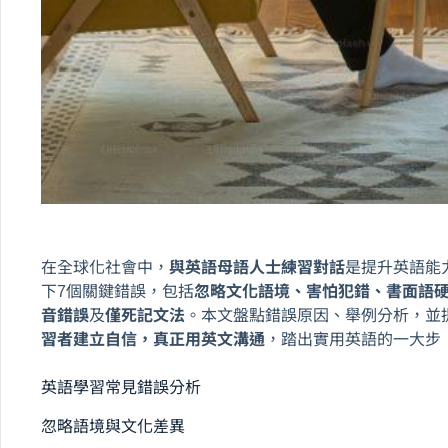
在全球化社會中，
與英語母語人士練習對話
是提升英語能
下7個關鍵錯誤，包括
忽略文化語境、害怕犯錯、書面語
音錯誤
及
僅死記文法
。本文盤點錯誤原因、舉例分析，並
習者建立自信，真正用英文溝通
，踏出實用英語的一大步
英語學習常見錯誤分析
忽略語境與文化差異