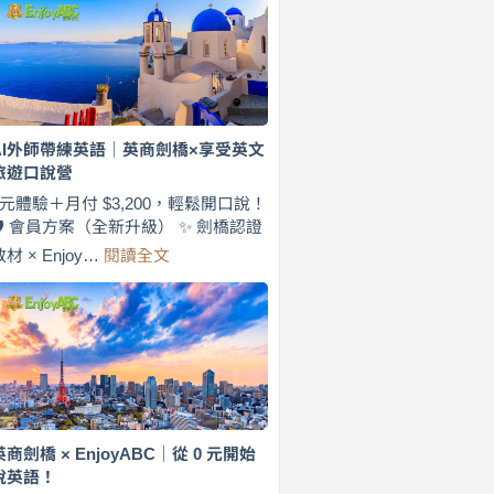
費
7
天
說
英
語！
英
AI外師帶練英語｜英商劍橋×享受英文
商
旅遊口說營
劍
橋
0元體驗＋月付 $3,200，輕鬆開口說！
×
🛡️ 會員方案（全新升級） ✨ 劍橋認證
EnjoyABC
:
教材 × Enjoy…
閱讀全文
旅
AI
遊
外
口
師
說
帶
營
練
｜
英
月
語
付
｜
$3,200，
英
英商劍橋 × EnjoyABC｜從 0 元開始
出
商
說英語！
國