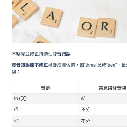
不察覺並修正持續性發音錯誤
發音錯誤如不修正
易養成壞習慣，如“three”念成“tre
誤：
音節
常見誤發音例
th ([θ])
/t/
r/l
不分
v/f
不分