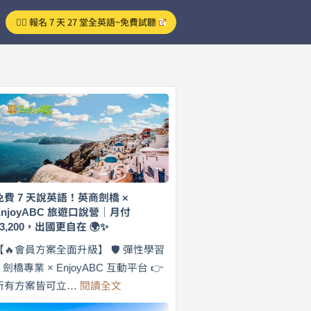
👉🏻 報名 7 天 27 堂全英語~免費試聽
免費 7 天說英語！英商劍橋 ×
EnjoyABC 旅遊口說營｜月付
$3,200，出國更自在 🌍✨
【🔥會員方案全面升級】 🛡️ 彈性學習
× 劍橋專業 × EnjoyABC 互動平台 👉
:
所有方案皆可立…
閱讀全文
免