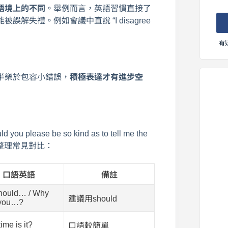
語境上的不同
。舉例而言，英語習慣直接了
失禮。例如會議中直說 “I disagree
有
半樂於包容小錯誤，
積極表達才有進步空
ou please be so kind as to tell me the
。下表整理常見對比：
口語英語
備註
hould… / Why
建議用should
 you…?
ime is it?
口語較簡單