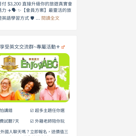
劍
月付 $3,200 直接升級你的旅遊真實會
更
橋
話力 ✈️🗣️ ✨【會員方案】最靈活的旅
自
×
:
遊英語學習方式 🛡️ …
閱讀全文
享
在
英
🌍
受
商
英
✨
劍
文
橋
旅
️享受英文交流群~專屬活動⚜️
×
遊
EnjoyABC
口
｜
說
從
0
營
元
開
始
說
英
語！
不怕講錯
☑️ 超多主題任你選
免費試聽7天
☑️ 外籍老師陪你玩
和外國人聊天嗎？立即報名，送價值三