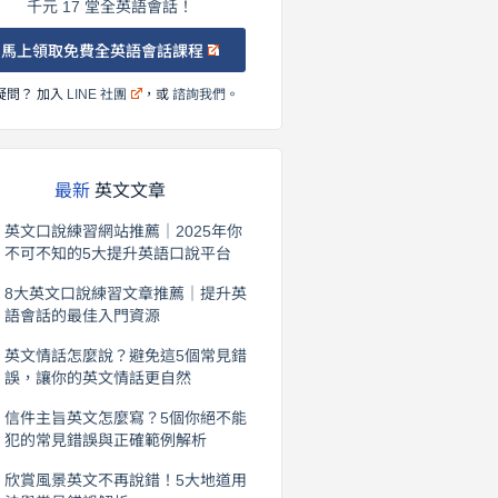
千元 17 堂全英語會話！
馬上領取免費全英語會話課程
疑問？ 加入
LINE 社團
，或
諮詢我們
。
最新
英文文章
英文口說練習網站推薦｜2025年你
不可不知的5大提升英語口說平台
2026 年 8 月 7 日
8大英文口說練習文章推薦｜提升英
語會話的最佳入門資源
2026 年 8 月 6 日
英文情話怎麼說？避免這5個常見錯
誤，讓你的英文情話更自然
2026 年 8 月 5 日
信件主旨英文怎麼寫？5個你絕不能
犯的常見錯誤與正確範例解析
2026 年 8 月 4 日
欣賞風景英文不再說錯！5大地道用