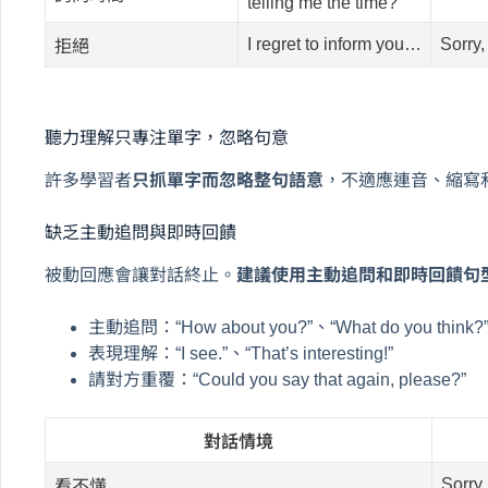
telling me the time?
I regret to inform you…
Sorry, 
拒絕
聽力理解只專注單字，忽略句意
許多學習者
只抓單字而忽略整句語意
，不適應連音、縮寫
缺乏主動追問與即時回饋
被動回應會讓對話終止。
建議使用主動追問和即時回饋句
主動追問：“How about you?”、“What do you think?
表現理解：“I see.”、“That’s interesting!”
請對方重覆：“Could you say that again, please?”
對話情境
Sorry,
看不懂