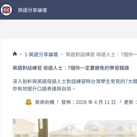
跳
英語分享論壇
至
主
要
內
容
1-英語分享論壇
英語對話練習 母語人士：7個你
首
頁
英語對話練習 母語人士：7個你一定要避免的學習錯誤
深入剖析與英語母語人士對話練習時台灣學生常見的7大
你有效提升口語表達與自信。
英商劍橋
發佈：2026 年 4 月 11 日
更新：2