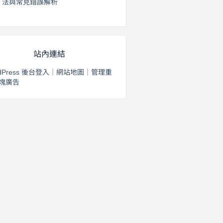
法與常見錯誤解析
2026 年 8 月 3 日
站內連結
dPress 後台登入
｜
網站地圖
｜
管理重
塊廣告