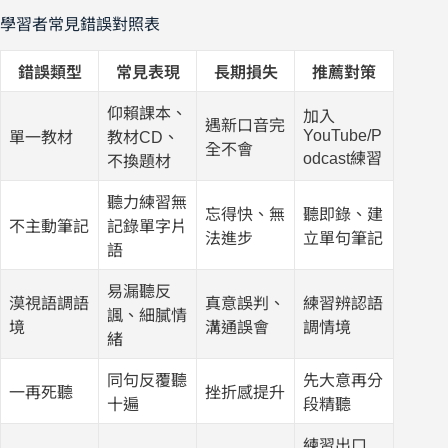
學習者常見錯誤對照表
錯誤類型
常見表現
長期損失
推薦對策
仰賴課本、
加入
遇新口音完
YouTube/P
單一教材
教材CD、
全不會
odcast練習
不換題材
聽力練習無
忘得快、無
聽即錄、建
不主動筆記
記錄單字片
法進步
立單句筆記
語
易漏聽反
漠視語調語
真意誤判、
練習辨認語
諷、細膩情
境
溝通誤會
調情境
緒
同句反覆聽
先大意再分
一再死聽
挫折感提升
十遍
段精聽
練習出口