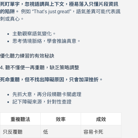
死盯單字，忽視語調與上下文，極易落入只懂片段資訊
的陷阱。
例如 “That’s just great!”，語氣差異可能代表諷
刺或真心。
主動觀察語氣變化。
思考情境脈絡，學會推論真意。
優化聽力練習的有效秘訣
4. 聽不懂便一再重聽，缺乏策略調整
死命重聽，但不找出障礙原因，只會加深挫折。
先抓大意，再分段精聽卡關處理
記下障礙來源，針對性查證
重複聽法
效率
成效
只反覆聽
低
容易卡死