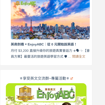
師
說
帶
營
練
｜
英
月
語
付
｜
$3,200，
英
出
商
國
劍
更
英商劍橋 × EnjoyABC｜從 0 元開始說英語！
橋
自
×
月付 $3,200 直接升級你的旅遊真實會話力 ✈️🗣️ ✨【會
在
享
:
🌍
員方案】最靈活的旅遊英語學習方式 🛡️ …
閱讀全文
受
英
✨
英
商
文
劍
旅
橋
遊
×
⚜️享受英文交流群~專屬活動⚜️
EnjoyABC
口
｜
說
從
營
0
元
開