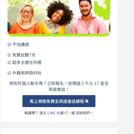
始
說
英
語！
☑️ 不怕講錯
☑️ 免費試聽7天
☑️ 超多主題任你選
☑️ 外籍老師陪你玩
想和外國人聊天嗎？立即報名，送價值三千元 17 堂全
英語會話！
馬上領取免費全英語會話課程
有疑問？ 加入
LINE 社團
，或
諮詢我們
。