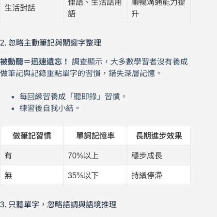
俚語、生活話用
順暢溝通能力提
生活對話
語
升
2. 忽略主動筆記與關鍵字整理
被動聽＝迅速遺忘！
調查顯示，大多數學習者沒有養成
做筆記與記錄重點單字的習慣，錯失深層記憶。
每回練習養成「聽即錄」習慣。
練習後自我小結。
做筆記習慣
單詞記憶率
長期進步效果
有
70%以上
穩步成長
無
35%以下
持續停滯
3. 只聽單字，忽略語調與語境推理