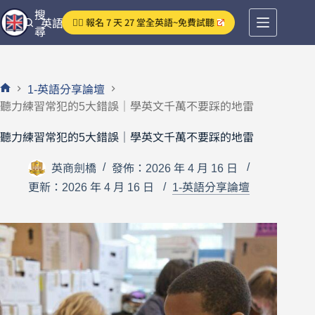
跳
搜
👉🏻 報名 7 天 27 堂全英語~免費試聽
英語分享論壇
至
尋
主
要
內
1-英語分享論壇
容
首
聽力練習常犯的5大錯誤｜學英文千萬不要踩的地雷
頁
聽力練習常犯的5大錯誤｜學英文千萬不要踩的地雷
英商劍橋
發佈：2026 年 4 月 16 日
更新：2026 年 4 月 16 日
1-英語分享論壇