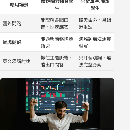
備足聽力練習學
只背單字/課本
應用場景
生
學生
能理解各國口
聽天由命、易錯
國外問路
音、快速應答
過重點
能適應商務快速
遇難詞無法連貫
職場簡報
語速
理解
抓住主題脈絡、
只盯個別詞，無
英文演講討論
能出口問答
法完整應對