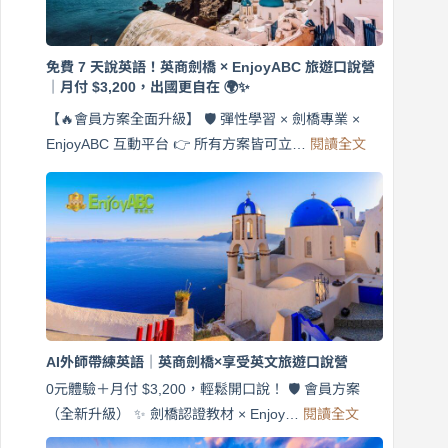
免費 7 天說英語！英商劍橋 × EnjoyABC 旅遊口說營
｜月付 $3,200，出國更自在 🌍✨
【🔥會員方案全面升級】 🛡️ 彈性學習 × 劍橋專業 ×
:
EnjoyABC 互動平台 👉 所有方案皆可立…
閱讀全文
免
費
7
天
說
英
語！
英
商
劍
橋
AI外師帶練英語｜英商劍橋×享受英文旅遊口說營
×
EnjoyABC
0元體驗＋月付 $3,200，輕鬆開口說！ 🛡️ 會員方案
旅
:
（全新升級） ✨ 劍橋認證教材 × Enjoy…
閱讀全文
AI
遊
外
口