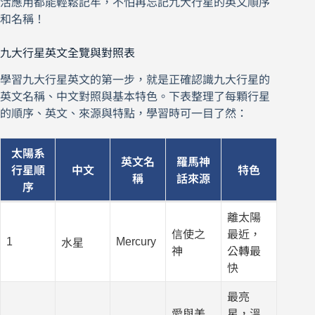
活應用都能輕鬆記牢，不怕再忘記九大行星的英文順序
和名稱！
九大行星英文全覽與對照表
學習九大行星英文的第一步，就是正確認識九大行星的
英文名稱、中文對照與基本特色。下表整理了每顆行星
的順序、英文、來源與特點，學習時可一目了然：
太陽系
英文名
羅馬神
行星順
中文
特色
稱
話來源
序
離太陽
信使之
最近，
1
Mercury
水星
神
公轉最
快
最亮
愛與美
星，溫