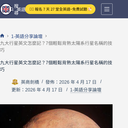
跳
搜
👉🏻 報名 7 天 27 堂全英語~免費試聽
英語分享論壇
至
尋
主
要
內
1-英語分享論壇
容
首
九大行星英文怎麼記？7個輕鬆背熟太陽系行星名稱的技
頁
巧
九大行星英文怎麼記？7個輕鬆背熟太陽系行星名稱的技
巧
英商劍橋
發佈：2026 年 4 月 17 日
更新：2026 年 4 月 17 日
1-英語分享論壇