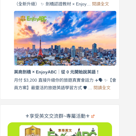
旅
:
（全新升級） ✨ 劍橋認證教材 × Enjoy…
閱讀全文
AI
遊
外
口
師
說
帶
營
練
｜
英
月
語
付
｜
$3,200，
英
出
商
國
劍
更
英商劍橋 × EnjoyABC｜從 0 元開始說英語！
橋
自
×
月付 $3,200 直接升級你的旅遊真實會話力 ✈️🗣️ ✨【會
在
享
:
🌍
員方案】最靈活的旅遊英語學習方式 🛡️ …
閱讀全文
受
英
✨
英
商
文
劍
旅
橋
遊
×
⚜️享受英文交流群~專屬活動⚜️
EnjoyABC
口
｜
說
從
營