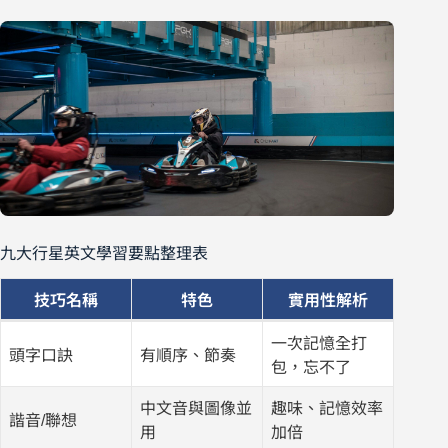
九大行星英文學習要點整理表
技巧名稱
特色
實用性解析
一次記憶全打
頭字口訣
有順序、節奏
包，忘不了
中文音與圖像並
趣味、記憶效率
諧音/聯想
用
加倍