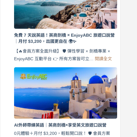
免費 7 天說英語！英商劍橋 × EnjoyABC 旅遊口說營
｜月付 $3,200，出國更自在 🌍✨
【🔥會員方案全面升級】 🛡️ 彈性學習 × 劍橋專業 ×
:
EnjoyABC 互動平台 👉 所有方案皆可立…
閱讀全文
免
費
7
天
說
英
語！
英
商
劍
橋
AI外師帶練英語｜英商劍橋×享受英文旅遊口說營
×
EnjoyABC
0元體驗＋月付 $3,200，輕鬆開口說！ 🛡️ 會員方案