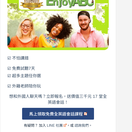
0
元
開
始
說
英
語！
☑️ 不怕講錯
☑️ 免費試聽7天
☑️ 超多主題任你選
☑️ 外籍老師陪你玩
想和外國人聊天嗎？立即報名，送價值三千元 17 堂全
英語會話！
馬上領取免費全英語會話課程
有疑問？ 加入
LINE 社團
，或
諮詢我們
。