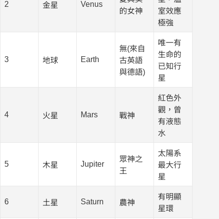
2
Venus
金星
的女神
室效應
極強
唯一有
無(來自
生命的
3
Earth
地球
古英語
已知行
與德語)
星
紅色外
觀，曾
4
Mars
火星
戰神
有液態
水
太陽系
眾神之
5
Jupiter
木星
最大行
王
星
有明顯
6
Saturn
土星
農神
星環