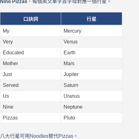
Nine Pizzas
，每個英文單字首字母對應一個行星。
口訣詞
行星
My
Mercury
Very
Venus
Educated
Earth
Mother
Mars
Just
Jupiter
Served
Saturn
Us
Uranus
Nine
Neptune
Pizzas
Pluto
八大行星可用Noodles替代Pizzas。