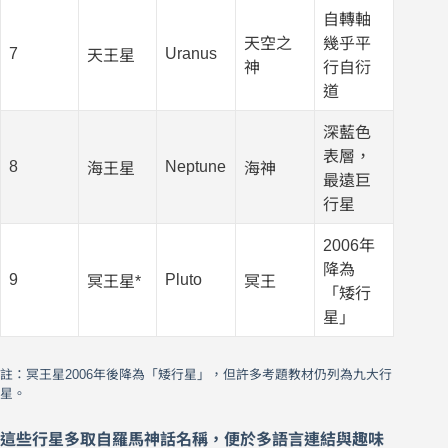
自轉軸
天空之
幾乎平
7
Uranus
天王星
神
行自衍
道
深藍色
表層，
8
Neptune
海王星
海神
最遠巨
行星
2006年
降為
9
Pluto
冥王星*
冥王
「矮行
星」
註：冥王星2006年後降為「矮行星」，但許多考題教材仍列為九大行
星。
這些行星多取自羅馬神話名稱，便於多語言連結與趣味