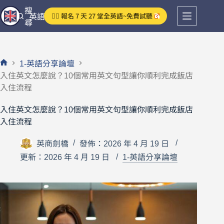
跳
搜
👉🏻 報名 7 天 27 堂全英語~免費試聽
英語分享論壇
至
尋
主
要
內
1-英語分享論壇
容
首
入住英文怎麼說？10個常用英文句型讓你順利完成飯店
頁
入住流程
入住英文怎麼說？10個常用英文句型讓你順利完成飯店
入住流程
英商劍橋
發佈：2026 年 4 月 19 日
更新：2026 年 4 月 19 日
1-英語分享論壇