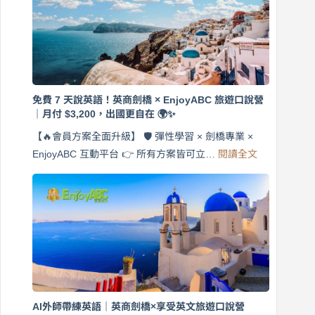
免費 7 天說英語！英商劍橋 × EnjoyABC 旅遊口說營
｜月付 $3,200，出國更自在 🌍✨
【🔥會員方案全面升級】 🛡️ 彈性學習 × 劍橋專業 ×
:
EnjoyABC 互動平台 👉 所有方案皆可立…
閱讀全文
免
費
7
天
說
英
語！
英
商
劍
橋
AI外師帶練英語｜英商劍橋×享受英文旅遊口說營
×