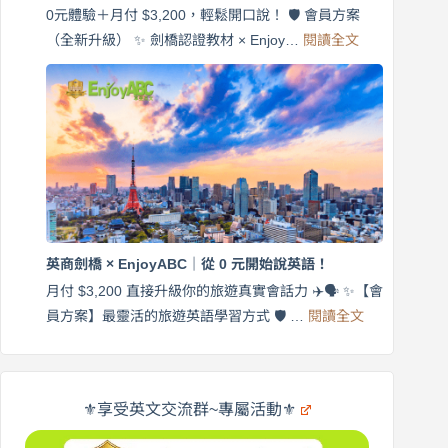
EnjoyABC
0元體驗＋月付 $3,200，輕鬆開口說！ 🛡️ 會員方案
旅
:
（全新升級） ✨ 劍橋認證教材 × Enjoy…
閱讀全文
AI
遊
外
口
師
說
帶
營
練
｜
英
月
語
付
｜
$3,200，
英
出
商
國
劍
更
英商劍橋 × EnjoyABC｜從 0 元開始說英語！
橋
自
×
月付 $3,200 直接升級你的旅遊真實會話力 ✈️🗣️ ✨【會
在
享
:
🌍
員方案】最靈活的旅遊英語學習方式 🛡️ …
閱讀全文
受
英
✨
英
商
文
劍
旅
橋
遊
×
⚜️享受英文交流群~專屬活動⚜️
EnjoyABC
口
｜
說