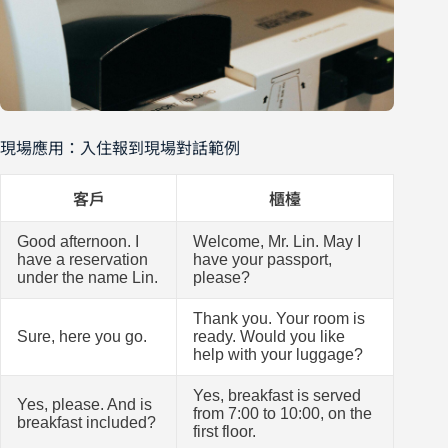
現場應用：入住報到現場對話範例
客戶
櫃檯
Good afternoon. I
Welcome, Mr. Lin. May I
have a reservation
have your passport,
under the name Lin.
please?
Thank you. Your room is
Sure, here you go.
ready. Would you like
help with your luggage?
Yes, breakfast is served
Yes, please. And is
from 7:00 to 10:00, on the
breakfast included?
first floor.