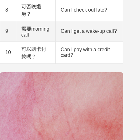
可否晚退
8
Can I check out late?
房？
需要morning
9
Can I get a wake-up call?
call
可以刷卡付
Can I pay with a credit
10
card?
款嗎？