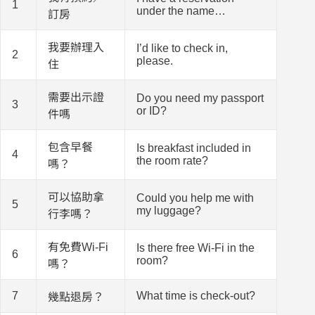
1
under the name…
訂房
我要辦理入
I’d like to check in,
2
please.
住
需要出示證
Do you need my passport
3
or ID?
件嗎
包含早餐
Is breakfast included in
4
the room rate?
嗎？
可以協助拿
Could you help me with
5
my luggage?
行李嗎？
有免費Wi-Fi
Is there free Wi-Fi in the
6
room?
嗎？
7
What time is check-out?
幾點退房？