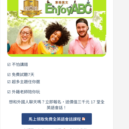
從
營
0
元
開
始
說
英
語！
☑️ 不怕講錯
☑️ 免費試聽7天
☑️ 超多主題任你選
☑️ 外籍老師陪你玩
想和外國人聊天嗎？立即報名，送價值三千元 17 堂全
英語會話！
馬上領取免費全英語會話課程