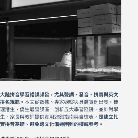
大陸拼音學習錯誤頻發，尤其聲調、發音、拼寫與英文
拼名規範。
本文從數據、專家觀察與具體實例出發，梳
理港生、僑生最易誤區，剖析五大學習陷阱，並針對學
生、家長與教師提供實用避錯指南與自檢表，
是建立扎
實拼音基礎、避免跨文化溝通困難的權威參考。