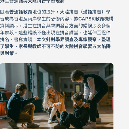
港生普通話與大陸拼音學習現狀
隨著
普通話教育
地位的提升，
大陸拼音（漢語拼音）
學
習成為香港及兩岸學生的必修內容。據
GAPSK教育機構
資料顯示，港生在拼音與聲調發音方面的錯誤涉及多個
年齡段。這些錯誤不僅出現在拼音課堂，也延伸至證件
拼名、書寫實踐。本文
針對學界調查及專家觀察，整理
了學生、家長與教師不可不防的大陸拼音學習五大陷阱
與對策
。