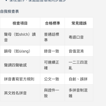
家校協作，家庭語音環境同步進步
自我檢查表
檢查項目
合格標準
常見錯誤
聲母（如sh/ch）讀
普通話標
粵語口音
音
準
韻母（如ü/ang）
錄音一致
音值混淆
可連續正
一二三四混
聲調四聲敏感
確
亂
拼音書寫官方規則
公文一致
自創、誤拼
與證件一
多拼音制混
英文姓名拼音
致
雜