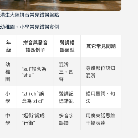
港生大陸拼音常見錯誤盤點
幼稚園、小學常見錯誤實例
年
拼音與發音
聲調錯
其它常見問題
級
誤區例子
誤類型
幼
混淆
身體部位認知
“suì”誤念為
稚
三、四
“shuì”
混淆
園
聲
小
“zhī chí”誤
聲調記
錯用量詞、句
學
念為“zì cí”
憶錯亂
法
中
“逛街”說成
多音字
用廣東話思維
學
“行街”
誤讀
干擾表達