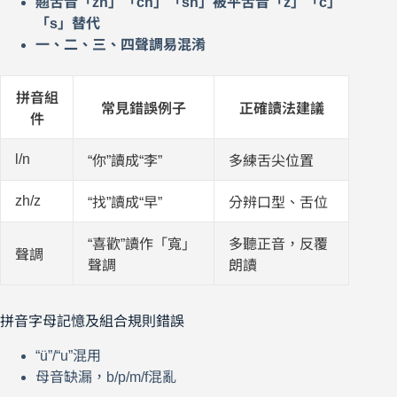
翹舌音「zh」「ch」「sh」被平舌音「z」「c」
「s」替代
一、二、三、四聲調易混淆
拼音組
常見錯誤例子
正確讀法建議
件
l/n
“你”讀成“李”
多練舌尖位置
zh/z
“找”讀成“早”
分辨口型、舌位
“喜歡”讀作「寬」
多聽正音，反覆
聲調
聲調
朗讀
拼音字母記憶及組合規則錯誤
“ü”/“u”混用
母音缺漏，b/p/m/f混亂