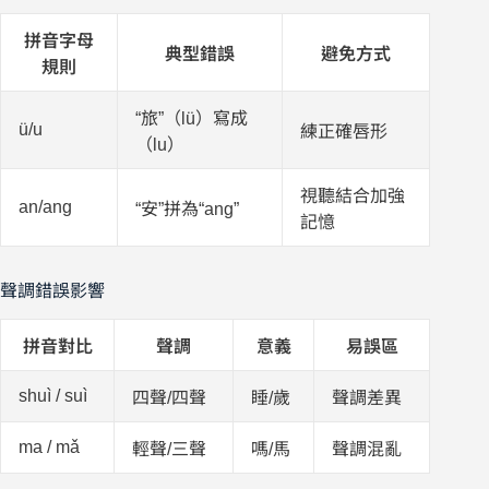
拼音字母
典型錯誤
避免方式
規則
“旅”（lü）寫成
ü/u
練正確唇形
（lu）
視聽結合加強
an/ang
“安”拼為“ang”
記憶
聲調錯誤影響
拼音對比
聲調
意義
易誤區
shuì / suì
四聲/四聲
睡/歲
聲調差異
ma / mǎ
輕聲/三聲
嗎/馬
聲調混亂