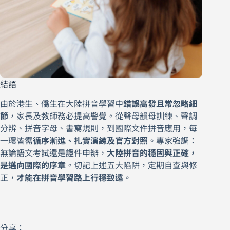
結語
由於港生、僑生在大陸拼音學習中
錯誤高發且常忽略細
節
，家長及教師務必提高警覺。從聲母韻母訓練、聲調
分辨、拼音字母、書寫規則，到國際文件拼音應用，每
一環皆需
循序漸進、扎實演練及官方對照
。專家強調：
無論語文考試還是證件申辦，
大陸拼音的穩固與正確，
是邁向國際的序章
。切記上述五大陷阱，定期自查與修
正，
才能在拼音學習路上行穩致遠
。
分享：