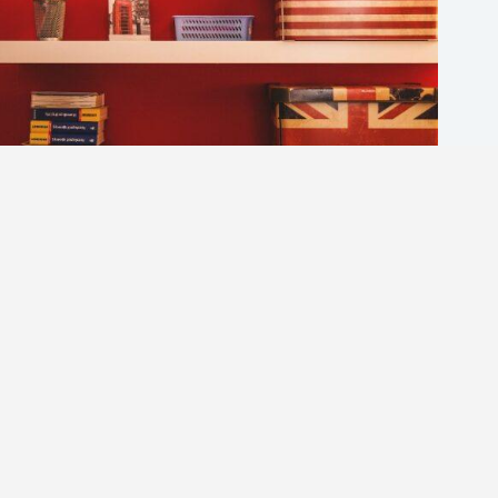
8大英文口說練習文章推薦｜提升英語會話的最佳入門資
源
英商劍橋
2026 年 8 月 6 日
1-英語分享論壇