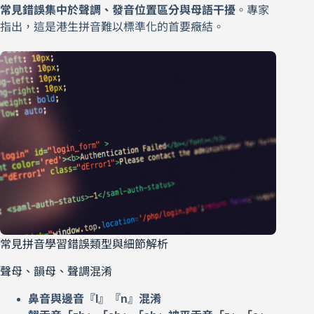
常見錯誤集中於聲調、發音位置區分與母語干擾
。專家
指出，這是港生拼音難以標準化的首要癥結。
常見拼音學習錯誤類型與細節解析
聲母、韻母、聲調混淆
鼻音與邊音『l』『n』混淆