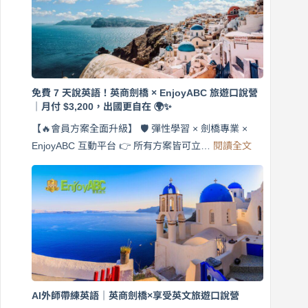
免費 7 天說英語！英商劍橋 × EnjoyABC 旅遊口說營
｜月付 $3,200，出國更自在 🌍✨
【🔥會員方案全面升級】 🛡️ 彈性學習 × 劍橋專業 ×
:
EnjoyABC 互動平台 👉 所有方案皆可立…
閱讀全文
免
費
7
天
說
英
語！
英
商
劍
橋
AI外師帶練英語｜英商劍橋×享受英文旅遊口說營
×