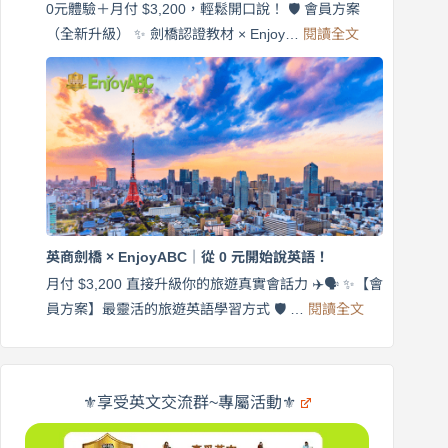
EnjoyABC
0元體驗＋月付 $3,200，輕鬆開口說！ 🛡️ 會員方案
旅
:
（全新升級） ✨ 劍橋認證教材 × Enjoy…
閱讀全文
AI
遊
外
口
師
說
帶
營
練
｜
英
月
語
付
｜
$3,200，
英
出
商
國
劍
更
英商劍橋 × EnjoyABC｜從 0 元開始說英語！
橋
自
×
月付 $3,200 直接升級你的旅遊真實會話力 ✈️🗣️ ✨【會
在
享
:
🌍
員方案】最靈活的旅遊英語學習方式 🛡️ …
閱讀全文
受
英
✨
英
商
文
劍
旅
橋
遊
×
⚜️享受英文交流群~專屬活動⚜️
EnjoyABC
口
｜
說