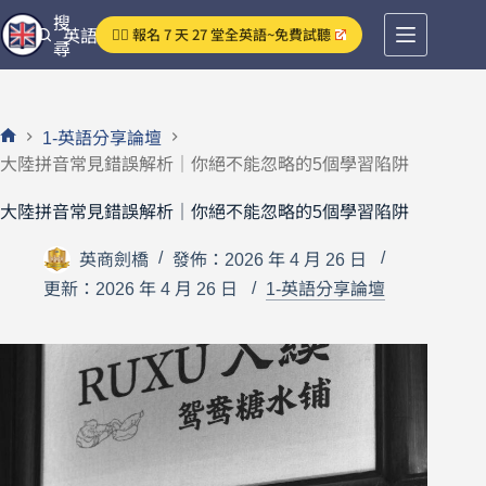
跳
搜
👉🏻 報名 7 天 27 堂全英語~免費試聽
英語分享論壇
至
尋
主
要
內
1-英語分享論壇
容
首
大陸拼音常見錯誤解析｜你絕不能忽略的5個學習陷阱
頁
大陸拼音常見錯誤解析｜你絕不能忽略的5個學習陷阱
英商劍橋
發佈：2026 年 4 月 26 日
更新：2026 年 4 月 26 日
1-英語分享論壇