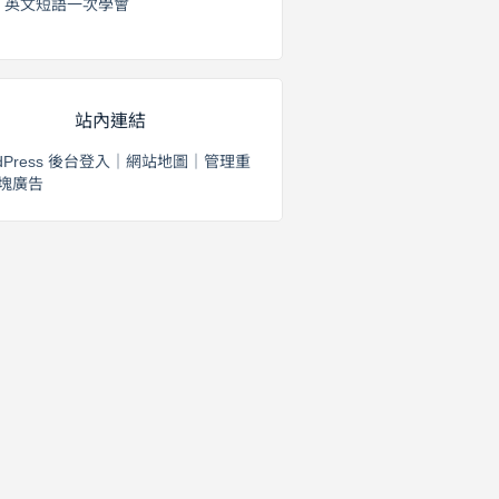
英文短語一次學會
2026 年 8 月 1 日
站內連結
dPress 後台登入
｜
網站地圖
｜
管理重
塊廣告