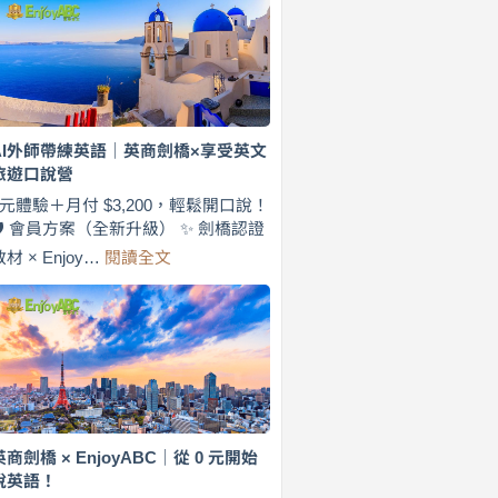
費
7
天
說
英
語！
英
AI外師帶練英語｜英商劍橋×享受英文
商
旅遊口說營
劍
橋
0元體驗＋月付 $3,200，輕鬆開口說！
×
🛡️ 會員方案（全新升級） ✨ 劍橋認證
EnjoyABC
:
教材 × Enjoy…
閱讀全文
旅
AI
遊
外
口
師
說
帶
營
練
｜
英
月
語
付
｜
$3,200，
英
英商劍橋 × EnjoyABC｜從 0 元開始
出
商
說英語！
國