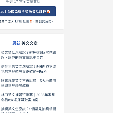
千元 17 堂全英語會話！
馬上領取免費全英語會話課程
疑問？ 加入
LINE 社團
，或
諮詢我們
。
最新
英文文章
英文情話怎麼說？避免這5個常見錯
誤，讓你的英文情話更自然
2026 年 8 月 5 日
信件主旨英文怎麼寫？5個你絕不能
犯的常見錯誤與正確範例解析
2026 年 8 月 4 日
欣賞風景英文不再說錯！5大地道用
法與常見錯誤解析
2026 年 8 月 3 日
林口英文補習班推薦｜2025年家長
必看8大選擇與避雷指南
2026 年 8 月 2 日
抽獎英文怎麼說？5個常見抽獎相關