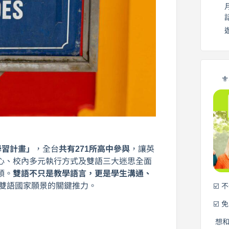
⚜
學習計畫」
，全台
共有271所高中參與
，讓英
心、校內多元執行方式及雙語三大迷思全面
領。
雙語不只是教學語言，更是學生溝通、
0雙語國家願景的關鍵推力。
☑️ 
☑️ 
想