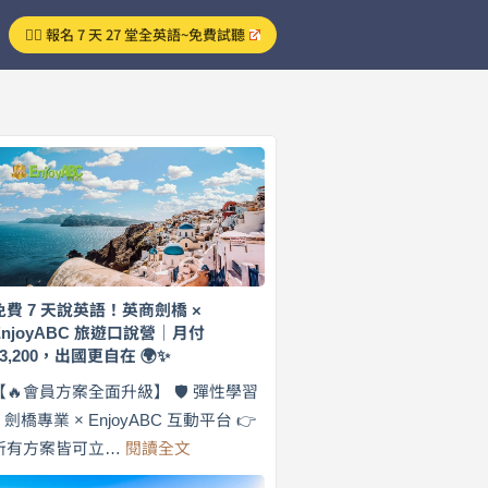
👉🏻 報名 7 天 27 堂全英語~免費試聽
免費 7 天說英語！英商劍橋 ×
EnjoyABC 旅遊口說營｜月付
$3,200，出國更自在 🌍✨
【🔥會員方案全面升級】 🛡️ 彈性學習
× 劍橋專業 × EnjoyABC 互動平台 👉
:
所有方案皆可立…
閱讀全文
免