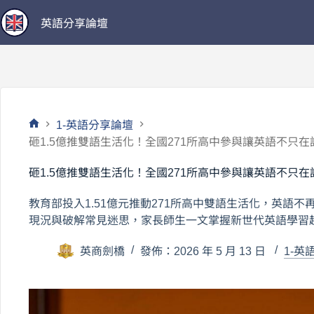
跳
英語分享論壇
至
主
要
內
容
1-英語分享論壇
首
砸1.5億推雙語生活化！全國271所高中參與讓英語不只
頁
砸1.5億推雙語生活化！全國271所高中參與讓英語不只
教育部投入1.51億元推動271所高中雙語生活化，英語
現況與破解常見迷思，家長師生一文掌握新世代英語學習
英商劍橋
發佈：2026 年 5 月 13 日
1-英