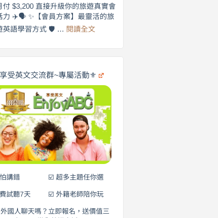
劍
月付 $3,200 直接升級你的旅遊真實會
更
橋
話力 ✈️🗣️ ✨【會員方案】最靈活的旅
自
×
:
遊英語學習方式 🛡️ …
閱讀全文
享
在
英
🌍
受
商
英
✨
劍
文
橋
旅
️享受英文交流群~專屬活動⚜️
×
遊
EnjoyABC
口
｜
說
從
0
營
元
開
始
說
英
語！
不怕講錯
☑️ 超多主題任你選
免費試聽7天
☑️ 外籍老師陪你玩
和外國人聊天嗎？立即報名，送價值三