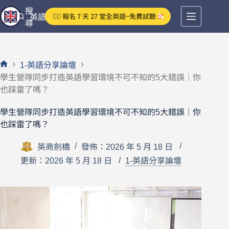
跳
搜
👉🏻 報名 7 天 27 堂全英語~免費試聽
英語分享論壇
至
尋
主
要
內
1-英語分享論壇
容
首
學生營隊同步打造英語學習環境不可不知的5大錯誤｜你
頁
也踩雷了嗎？
學生營隊同步打造英語學習環境不可不知的5大錯誤｜你
也踩雷了嗎？
英商劍橋
發佈：2026 年 5 月 18 日
更新：2026 年 5 月 18 日
1-英語分享論壇