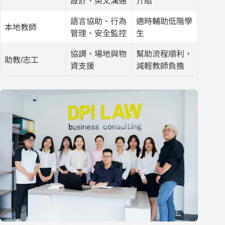
設計、英文溝通
介紹
語言協助、行為
適時輔助低階學
本地教師
管理、安全監控
生
協調、場地與物
幫助流程順利，
助教/志工
資支援
減輕教師負擔