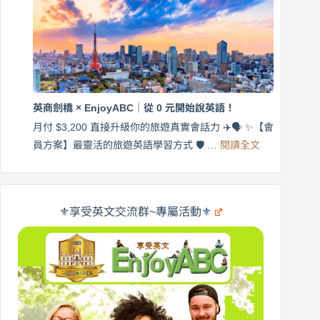
營
練
｜
英
月
語
付
｜
$3,200，
英
出
商
國
劍
更
英商劍橋 × EnjoyABC｜從 0 元開始說英語！
橋
自
×
月付 $3,200 直接升級你的旅遊真實會話力 ✈️🗣️ ✨【會
在
享
:
🌍
員方案】最靈活的旅遊英語學習方式 🛡️ …
閱讀全文
受
英
✨
英
商
文
劍
旅
橋
遊
×
⚜️享受英文交流群~專屬活動⚜️
EnjoyABC
口
｜
說
從
營
0
元
開
始
說