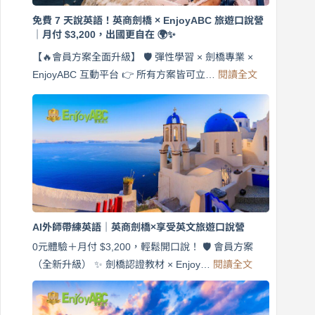
免費 7 天說英語！英商劍橋 × EnjoyABC 旅遊口說營
｜月付 $3,200，出國更自在 🌍✨
【🔥會員方案全面升級】 🛡️ 彈性學習 × 劍橋專業 ×
:
EnjoyABC 互動平台 👉 所有方案皆可立…
閱讀全文
免
費
7
天
說
英
語！
英
商
劍
橋
AI外師帶練英語｜英商劍橋×享受英文旅遊口說營
×
EnjoyABC
0元體驗＋月付 $3,200，輕鬆開口說！ 🛡️ 會員方案
旅
:
（全新升級） ✨ 劍橋認證教材 × Enjoy…
閱讀全文
AI
遊
外
口
師
說
帶