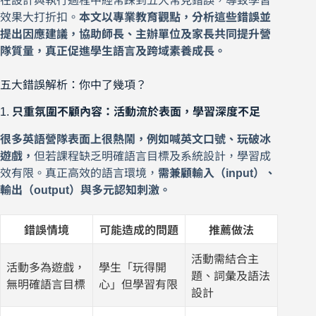
在設計與執行過程中經常踩到五大常見錯誤，導致學習
效果大打折扣。
本文以專業教育觀點，分析這些錯誤並
提出因應建議，協助師長、主辦單位及家長共同提升營
隊質量，真正促進學生語言及跨域素養成長。
五大錯誤解析：你中了幾項？
1.
只重氛圍不顧內容：活動流於表面，學習深度不足
很多英語營隊表面上很熱鬧，例如喊英文口號、玩破冰
遊戲，
但若課程缺乏明確語言目標及系統設計，學習成
效有限。真正高效的語言環境，
需兼顧輸入（input）、
輸出（output）與多元認知刺激。
錯誤情境
可能造成的問題
推薦做法
活動需結合主
活動多為遊戲，
學生「玩得開
題、詞彙及語法
無明確語言目標
心」但學習有限
設計