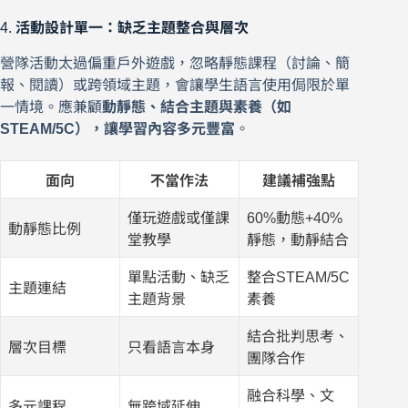
4.
活動設計單一：缺乏主題整合與層次
營隊活動太過偏重戶外遊戲，忽略靜態課程（討論、簡
報、閱讀）或跨領域主題，會讓學生語言使用侷限於單
一情境。應兼顧
動靜態、結合主題與素養（如
STEAM/5C），讓學習內容多元豐富
。
面向
不當作法
建議補強點
僅玩遊戲或僅課
60%動態+40%
動靜態比例
堂教學
靜態，動靜結合
單點活動、缺乏
整合STEAM/5C
主題連結
主題背景
素養
結合批判思考、
層次目標
只看語言本身
團隊合作
融合科學、文
多元課程
無跨域延伸