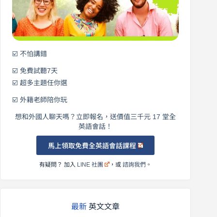
英
語！
☑️ 不怕講錯
☑️ 免費試聽7天
☑️ 超多主題任你選
☑️ 外籍老師陪你玩
想和外國人聊天嗎？立即報名，送價值三千元 17 堂全
英語會話！
馬上領取免費全英語會話課程
有疑問？ 加入
LINE 社團
，或
諮詢我們
。
最新
英文文章