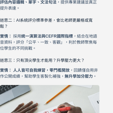
評估內容邏輯、單字、文法句法
，提供專業建議並真正
提升表達。
迷思二：AI系統評分標準參差，會比老師更嚴格或寬
鬆？
實情：
採用
統一演算法與CEFR國際指標
，結合在地語
音資料，評分「公平、一致、客觀」，利於教師聚焦每
位學生的不同挑戰。
迷思三：只有頂尖學生才能用？升學壓力更大？
實情：
人人皆可自我練習，零門檻開放
，回饋僅自用非
作公開成績，幫助學生客製化補強，
無升學加分壓力
。