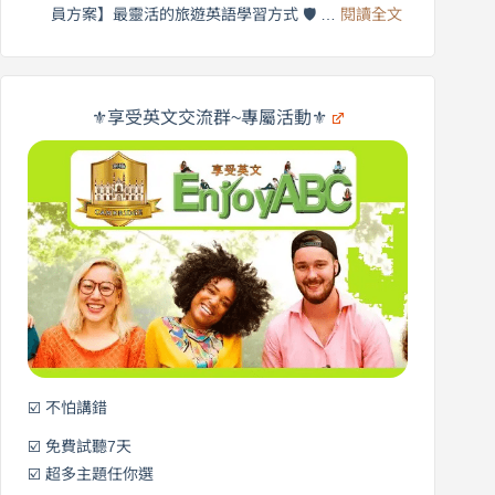
享
:
🌍
員方案】最靈活的旅遊英語學習方式 🛡️ …
閱讀全文
受
英
✨
英
商
文
劍
旅
橋
遊
×
⚜️享受英文交流群~專屬活動⚜️
EnjoyABC
口
｜
說
從
營
0
元
開
始
說
英
語！
☑️ 不怕講錯
☑️ 免費試聽7天
☑️ 超多主題任你選