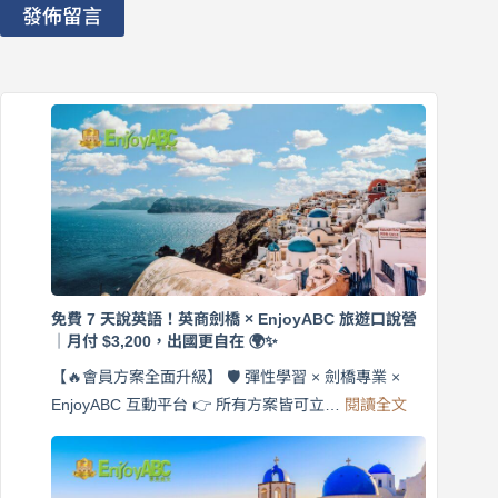
發佈留言
免費 7 天說英語！英商劍橋 × EnjoyABC 旅遊口說營
｜月付 $3,200，出國更自在 🌍✨
【🔥會員方案全面升級】 🛡️ 彈性學習 × 劍橋專業 ×
:
EnjoyABC 互動平台 👉 所有方案皆可立…
閱讀全文
免
費
7
天