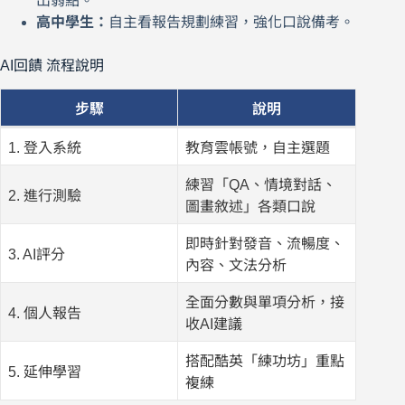
出弱點。
高中學生：
自主看報告規劃練習，強化口說備考。
AI回饋 流程說明
步驟
說明
1. 登入系統
教育雲帳號，自主選題
練習「QA、情境對話、
2. 進行測驗
圖畫敘述」各類口說
即時針對發音、流暢度、
3. AI評分
內容、文法分析
全面分數與單項分析，接
4. 個人報告
收AI建議
搭配酷英「練功坊」重點
5. 延伸學習
複練