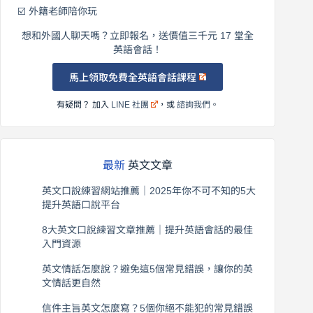
☑️ 外籍老師陪你玩
想和外國人聊天嗎？立即報名，送價值三千元 17 堂全
英語會話！
馬上領取免費全英語會話課程
有疑問？ 加入
LINE 社團
，或
諮詢我們
。
最新
英文文章
英文口說練習網站推薦｜2025年你不可不知的5大
提升英語口說平台
2026 年 8 月 7 日
8大英文口說練習文章推薦｜提升英語會話的最佳
入門資源
2026 年 8 月 6 日
英文情話怎麼說？避免這5個常見錯誤，讓你的英
文情話更自然
2026 年 8 月 5 日
信件主旨英文怎麼寫？5個你絕不能犯的常見錯誤