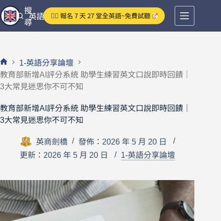
跳
搜
👉🏻 報名 7 天 27 堂全英語~免費試聽
英語分享論壇
至
尋
主
要
內
1-英語分享論壇
容
首
教育部新增AI評分系統 助學生練習英文口說即時回饋｜
頁
3大常見迷思你不可不知
教育部新增AI評分系統 助學生練習英文口說即時回饋｜
3大常見迷思你不可不知
英商劍橋
發佈：2026 年 5 月 20 日
更新：2026 年 5 月 20 日
1-英語分享論壇