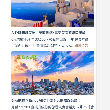
說
英
語！
英
商
劍
橋
AI外師帶練英語｜英商劍橋×享受英文旅遊口說營
×
EnjoyABC
0元體驗＋月付 $3,200，輕鬆開口說！ 🛡️ 會員方案
旅
:
（全新升級） ✨ 劍橋認證教材 × Enjoy…
閱讀全文
AI
遊
外
口
師
說
帶
營
練
｜
英
月
語
付
｜
$3,200，
英
出
商
國
劍
更
英商劍橋 × EnjoyABC｜從 0 元開始說英語！
橋
自
×
月付 $3,200 直接升級你的旅遊真實會話力 ✈️🗣️ ✨【會
在