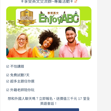
遊
×
⚜️享受英文交流群~專屬活動⚜️
EnjoyABC
口
｜
說
從
營
0
元
開
始
說
英
語！
☑️ 不怕講錯
☑️ 免費試聽7天
☑️ 超多主題任你選
☑️ 外籍老師陪你玩
想和外國人聊天嗎？立即報名，送價值三千元 17 堂全
英語會話！