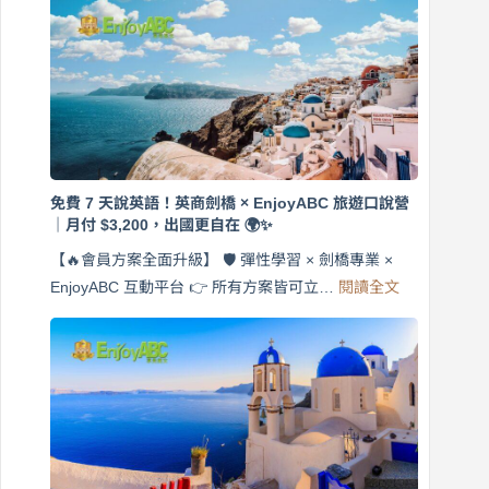
免費 7 天說英語！英商劍橋 × EnjoyABC 旅遊口說營
｜月付 $3,200，出國更自在 🌍✨
【🔥會員方案全面升級】 🛡️ 彈性學習 × 劍橋專業 ×
:
EnjoyABC 互動平台 👉 所有方案皆可立…
閱讀全文
免
費
7
天
說
英
語！
英
商