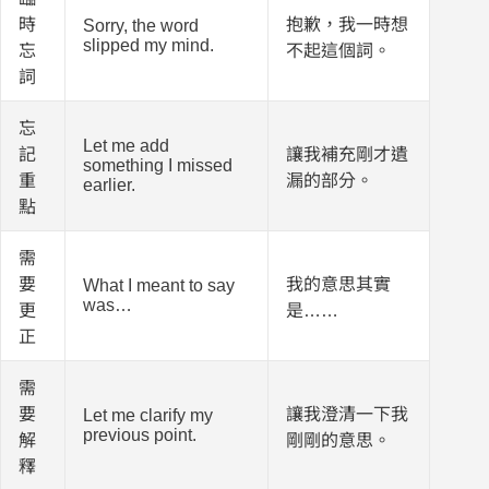
時
抱歉，我一時想
Sorry, the word
slipped my mind.
忘
不起這個詞。
詞
忘
Let me add
記
讓我補充剛才遺
something I missed
重
漏的部分。
earlier.
點
需
要
我的意思其實
What I meant to say
was…
更
是……
正
需
要
讓我澄清一下我
Let me clarify my
previous point.
解
剛剛的意思。
釋