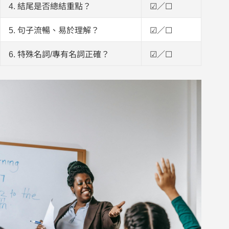
4. 結尾是否總結重點？
☑／☐
5. 句子流暢、易於理解？
☑／☐
6. 特殊名詞/專有名詞正確？
☑／☐