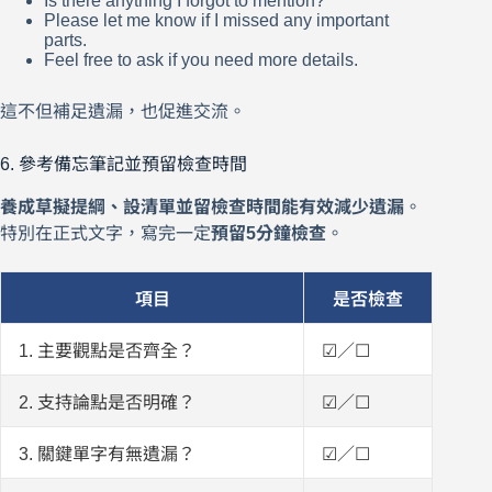
Is there anything I forgot to mention?
Please let me know if I missed any important
parts.
Feel free to ask if you need more details.
這不但補足遺漏，也促進交流。
6. 參考備忘筆記並預留檢查時間
養成草擬提綱、設清單並留檢查時間能有效減少遺漏
。
特別在正式文字，寫完一定
預留5分鐘檢查
。
項目
是否檢查
1. 主要觀點是否齊全？
☑／☐
2. 支持論點是否明確？
☑／☐
3. 關鍵單字有無遺漏？
☑／☐