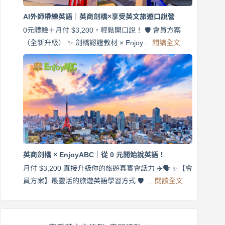
劍
橋
AI外師帶練英語｜英商劍橋×享受英文旅遊口說營
×
EnjoyABC
0元體驗＋月付 $3,200，輕鬆開口說！ 🛡️ 會員方案
旅
:
（全新升級） ✨ 劍橋認證教材 × Enjoy…
閱讀全文
AI
遊
外
口
師
說
帶
營
練
｜
英
月
語
付
｜
$3,200，
英
出
商
國
劍
更
英商劍橋 × EnjoyABC｜從 0 元開始說英語！
橋
自
×
月付 $3,200 直接升級你的旅遊真實會話力 ✈️🗣️ ✨【會
在
享
:
🌍
員方案】最靈活的旅遊英語學習方式 🛡️ …
閱讀全文
受
英
✨
英
商
文
劍
旅
橋