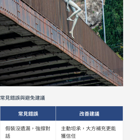
常見錯誤與避免建議
常見錯誤
改善建議
假裝沒遺漏，強撐對
主動坦承，大方補充更能
話
獲信任