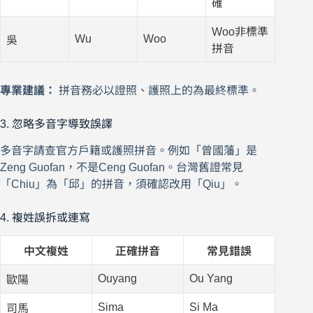
確
Woo非標準
Wu
Woo
吳
拼音
專業建議：
拼音務必以證照、護照上的為最終標準。
3. 忽略多音字導致誤譯
多音字請查官方戶籍或護照拼音。例如「曾國藩」是
Zeng Guofan，不是Ceng Guofan。台灣舊證常見
「Chiu」為「邱」的拼音，須確認改用「Qiu」。
4. 複姓誤拆或連寫
中文複姓
正確拼音
常見錯誤
Ouyang
Ou Yang
歐陽
Sima
Si Ma
司馬