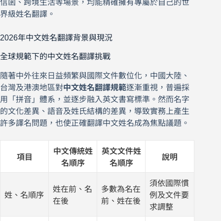
信函、跨境生活等場景，均能精確擁有專屬於自己的世
界級姓名翻譯。
2026年中文姓名翻譯背景與現況
全球規範下的中文姓名翻譯挑戰
隨著中外往來日益頻繁與國際文件數位化，中國大陸、
台灣及港澳地區對
中文姓名翻譯規範
逐漸重視，普遍採
用「拼音」體系，並逐步融入英文書寫標準。然而名字
的文化差異、語音及姓氏結構的差異，導致實務上產生
許多譯名問題，也使正確翻譯中文姓名成為焦點議題。
中文傳統姓
英文文件姓
項目
說明
名順序
名順序
須依國際慣
姓在前、名
多數為名在
姓、名順序
例及文件要
在後
前、姓在後
求調整