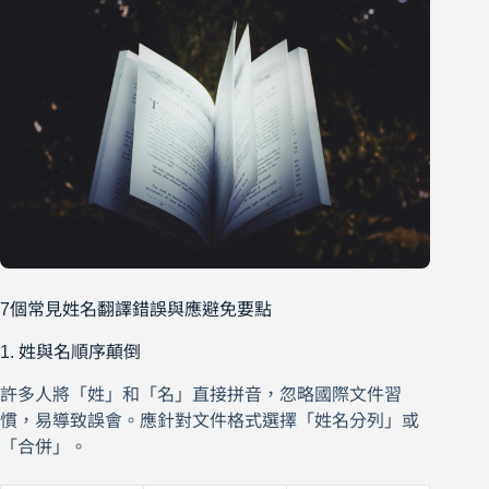
7個常見姓名翻譯錯誤與應避免要點
1. 姓與名順序顛倒
許多人將「姓」和「名」直接拼音，忽略國際文件習
慣，易導致誤會。應針對文件格式選擇「姓名分列」或
「合併」。