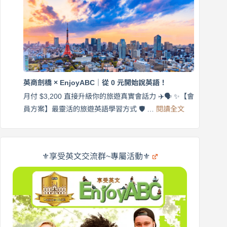
帶
營
練
｜
英
月
語
付
｜
$3,200，
英
出
商
國
劍
更
英商劍橋 × EnjoyABC｜從 0 元開始說英語！
橋
自
×
月付 $3,200 直接升級你的旅遊真實會話力 ✈️🗣️ ✨【會
在
享
:
🌍
員方案】最靈活的旅遊英語學習方式 🛡️ …
閱讀全文
受
英
✨
英
商
文
劍
旅
橋
遊
×
⚜️享受英文交流群~專屬活動⚜️
EnjoyABC
口
｜
說
從
營
0
元
開
始