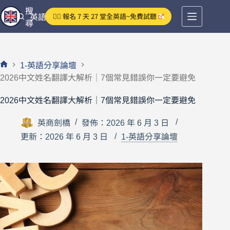
跳
搜
👉🏻 報名 7 天 27 堂全英語~免費試聽
英語分享論壇
至
尋
主
要
內
1-英語分享論壇
容
首
2026中文姓名翻譯大解析｜7個常見錯誤你一定要避免
頁
2026中文姓名翻譯大解析｜7個常見錯誤你一定要避免
英商劍橋
發佈：2026 年 6 月 3 日
更新：2026 年 6 月 3 日
1-英語分享論壇