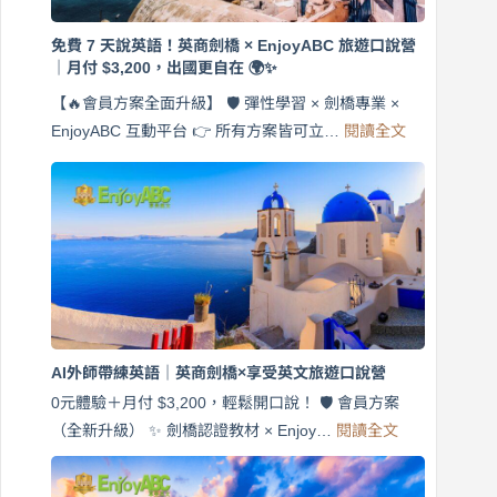
免費 7 天說英語！英商劍橋 × EnjoyABC 旅遊口說營
｜月付 $3,200，出國更自在 🌍✨
【🔥會員方案全面升級】 🛡️ 彈性學習 × 劍橋專業 ×
:
EnjoyABC 互動平台 👉 所有方案皆可立…
閱讀全文
免
費
7
天
說
英
語！
英
商
劍
橋
AI外師帶練英語｜英商劍橋×享受英文旅遊口說營
×
EnjoyABC
0元體驗＋月付 $3,200，輕鬆開口說！ 🛡️ 會員方案
旅
:
（全新升級） ✨ 劍橋認證教材 × Enjoy…
閱讀全文
AI
遊
外
口
師
說