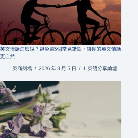
英文情話怎麼說？避免這5個常見錯誤，讓你的英文情話
更自然
英商劍橋
2026 年 8 月 5 日
1-英語分享論壇