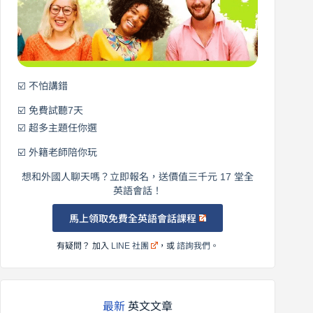
說
英
語！
☑️ 不怕講錯
☑️ 免費試聽7天
☑️ 超多主題任你選
☑️ 外籍老師陪你玩
想和外國人聊天嗎？立即報名，送價值三千元 17 堂全
英語會話！
馬上領取免費全英語會話課程
有疑問？ 加入
LINE 社團
，或
諮詢我們
。
最新
英文文章