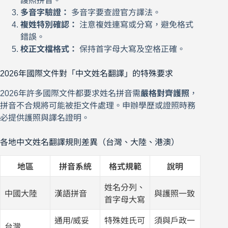
護照拼音。
多音字驗證：
多音字要查證官方譯法。
複姓特別確認：
注意複姓連寫或分寫，避免格式
錯誤。
校正文檔格式：
保持首字母大寫及空格正確。
2026年國際文件對「中文姓名翻譯」的特殊要求
2026年許多國際文件都要求姓名拼音需
嚴格對齊護照
，
拼音不合規將可能被拒文件處理。申辦學歷或證照時務
必提供護照與譯名證明。
各地中文姓名翻譯規則差異（台灣、大陸、港澳）
地區
拼音系統
格式規範
說明
姓名分列、
中國大陸
漢語拼音
與護照一致
首字母大寫
通用/威妥
特殊姓氏可
須與戶政一
台灣