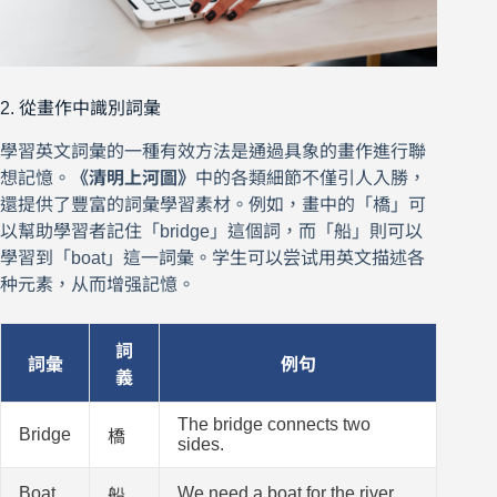
2. 從畫作中識別詞彙
學習英文詞彙的一種有效方法是通過具象的畫作進行聯
想記憶。
《清明上河圖》
中的各類細節不僅引人入勝，
還提供了豐富的詞彙學習素材。例如，畫中的「橋」可
以幫助學習者記住「bridge」這個詞，而「船」則可以
學習到「boat」這一詞彙。学生可以尝试用英文描述各
种元素，从而增强記憶。
詞
詞彙
例句
義
The bridge connects two
Bridge
橋
sides.
Boat
We need a boat for the river.
船