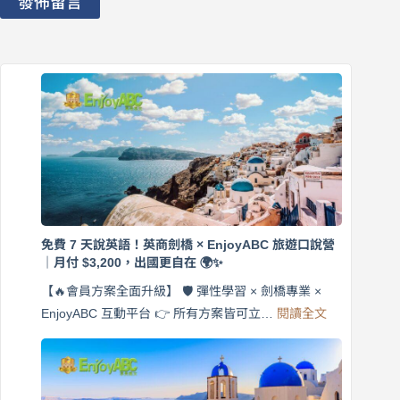
發佈留言
免費 7 天說英語！英商劍橋 × EnjoyABC 旅遊口說營
｜月付 $3,200，出國更自在 🌍✨
【🔥會員方案全面升級】 🛡️ 彈性學習 × 劍橋專業 ×
:
EnjoyABC 互動平台 👉 所有方案皆可立…
閱讀全文
免
費
7
天
說