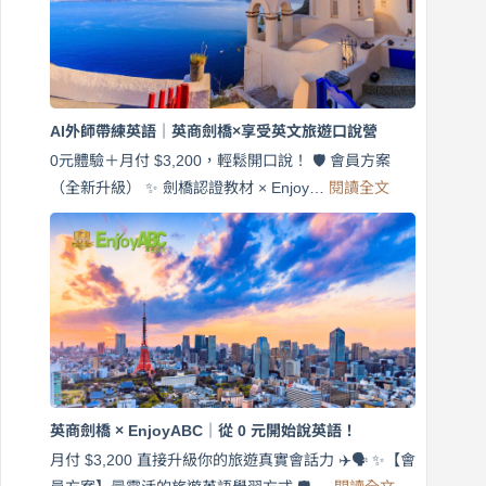
英
語！
英
商
劍
橋
AI外師帶練英語｜英商劍橋×享受英文旅遊口說營
×
EnjoyABC
0元體驗＋月付 $3,200，輕鬆開口說！ 🛡️ 會員方案
旅
:
（全新升級） ✨ 劍橋認證教材 × Enjoy…
閱讀全文
AI
遊
外
口
師
說
帶
營
練
｜
英
月
語
付
｜
$3,200，
英
出
商
國
劍
更
英商劍橋 × EnjoyABC｜從 0 元開始說英語！
橋
自
×
月付 $3,200 直接升級你的旅遊真實會話力 ✈️🗣️ ✨【會
在
享
:
🌍