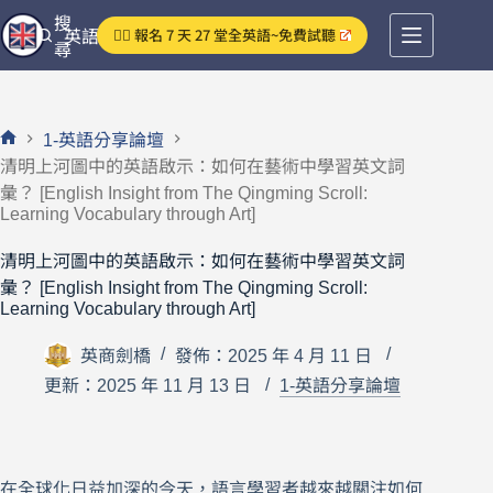
跳
搜
👉🏻 報名 7 天 27 堂全英語~免費試聽
英語分享論壇
至
尋
主
要
內
1-英語分享論壇
容
首
清明上河圖中的英語啟示：如何在藝術中學習英文詞
頁
彙？ [English Insight from The Qingming Scroll:
Learning Vocabulary through Art]
清明上河圖中的英語啟示：如何在藝術中學習英文詞
彙？ [English Insight from The Qingming Scroll:
Learning Vocabulary through Art]
英商劍橋
發佈：2025 年 4 月 11 日
更新：2025 年 11 月 13 日
1-英語分享論壇
在全球化日益加深的今天，語言學習者越來越關注如何