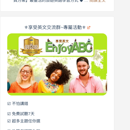
員方案】最靈活的旅遊英語學習方式 🛡️ …
閱讀全文
受
英
✨
英
商
文
劍
旅
橋
遊
×
⚜️享受英文交流群~專屬活動⚜️
EnjoyABC
口
｜
說
從
營
0
元
開
始
說
英
語！
☑️ 不怕講錯
☑️ 免費試聽7天
☑️ 超多主題任你選