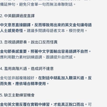
備延伸句，避免只會單一句而無法串聯對話。
2. 中英翻譯過度直譯
中文意思直接翻譯，反而導致用出來的英文金句讓母語
人士感覺奇怪。
建議多閱讀母語者文本，模仿使用。
3. 忽視語調節奏，說出口反而怪異
金句節奏感重要，照著中文字面輸出容易語調不自然。
應利用聽力素材訓練語調、跟讀提升自然感。
4. 濫用高階片語，造成詞不達意
金句並非越複雜越好，
在對話中胡亂加入艱深片語，反
而失焦，應依場合精準使用。
5. 缺乏主動練習機會
金句英文需反覆在實戰中練習，才能真正脫口而出。
可