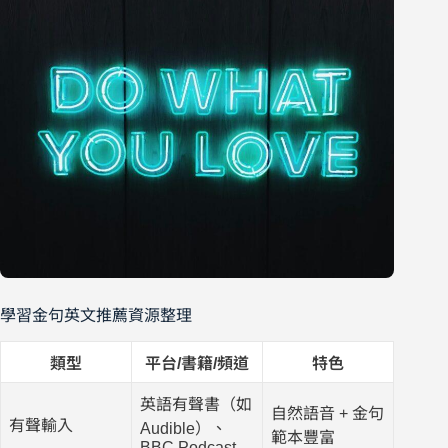
學習金句英文推薦資源整理
類型
平台/書籍/頻道
特色
英語有聲書（如
自然語音 + 金句
有聲輸入
Audible）、
範本豐富
BBC Podcast