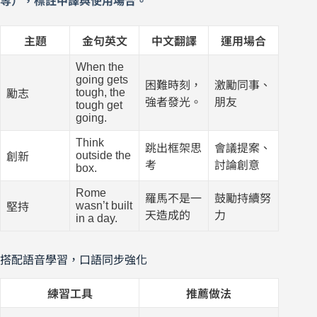
等），標註中譯與使用場合。
主題
金句英文
中文翻譯
運用場合
When the
going gets
困難時刻，
激勵同事、
tough, the
勵志
強者發光。
朋友
tough get
going.
Think
跳出框架思
會議提案、
outside the
創新
考
討論創意
box.
Rome
羅馬不是一
鼓勵持續努
wasn’t built
堅持
天造成的
力
in a day.
搭配語音學習，口語同步強化
練習工具
推薦做法