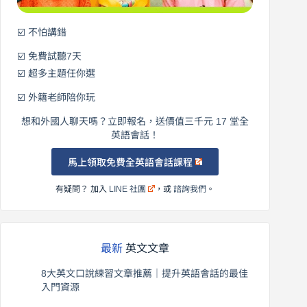
☑️ 不怕講錯
☑️ 免費試聽7天
☑️ 超多主題任你選
☑️ 外籍老師陪你玩
想和外國人聊天嗎？立即報名，送價值三千元 17 堂全
英語會話！
馬上領取免費全英語會話課程
有疑問？ 加入
LINE 社團
，或
諮詢我們
。
最新
英文文章
8大英文口說練習文章推薦｜提升英語會話的最佳
入門資源
2026 年 8 月 6 日