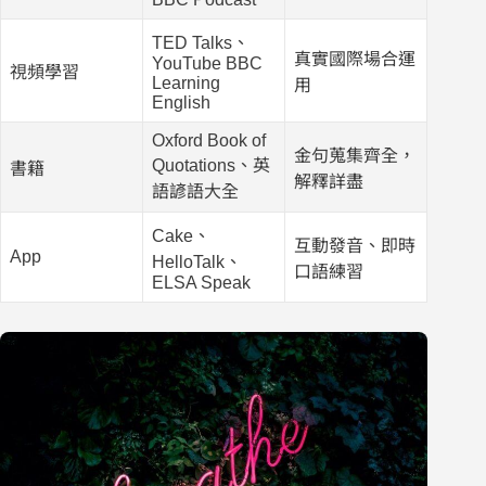
TED Talks、
真實國際場合運
YouTube BBC
視頻學習
Learning
用
English
Oxford Book of
金句蒐集齊全，
Quotations、英
書籍
解釋詳盡
語諺語大全
Cake、
互動發音、即時
App
HelloTalk、
口語練習
ELSA Speak