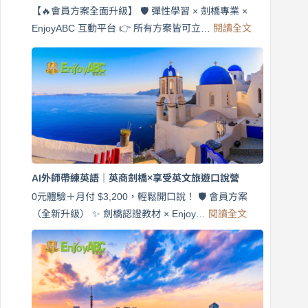
【🔥會員方案全面升級】 🛡️ 彈性學習 × 劍橋專業 ×
:
EnjoyABC 互動平台 👉 所有方案皆可立…
閱讀全文
免
費
7
天
說
英
語！
英
商
劍
橋
AI外師帶練英語｜英商劍橋×享受英文旅遊口說營
×
EnjoyABC
0元體驗＋月付 $3,200，輕鬆開口說！ 🛡️ 會員方案
旅
:
（全新升級） ✨ 劍橋認證教材 × Enjoy…
閱讀全文
AI
遊
外
口
師
說
帶
營
練
｜
英
月
語
付