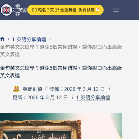
跳
搜
👉🏻 報名 7 天 27 堂全英語~免費試聽
英語分享論壇
至
尋
主
要
內
1-英語分享論壇
容
首
金句英文怎麼學？避免5個常見錯誤，讓你脫口而出高級
頁
英文表達
金句英文怎麼學？避免5個常見錯誤，讓你脫口而出高級
英文表達
英商劍橋
發佈：2026 年 3 月 12 日
更新：2026 年 3 月 12 日
1-英語分享論壇