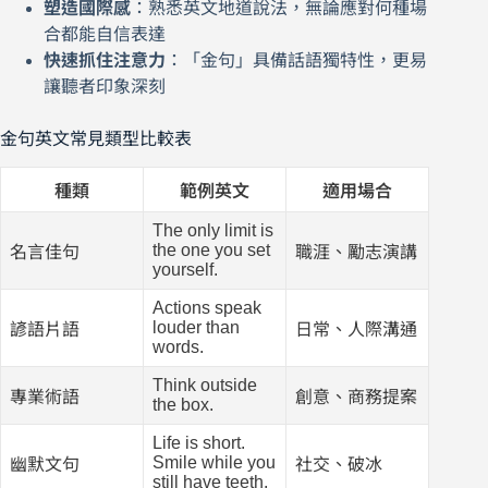
塑造國際感
：熟悉英文地道說法，無論應對何種場
合都能自信表達
快速抓住注意力
：「金句」具備話語獨特性，更易
讓聽者印象深刻
金句英文常見類型比較表
種類
範例英文
適用場合
The only limit is
the one you set
名言佳句
職涯、勵志演講
yourself.
Actions speak
louder than
諺語片語
日常、人際溝通
words.
Think outside
專業術語
創意、商務提案
the box.
Life is short.
Smile while you
幽默文句
社交、破冰
still have teeth.