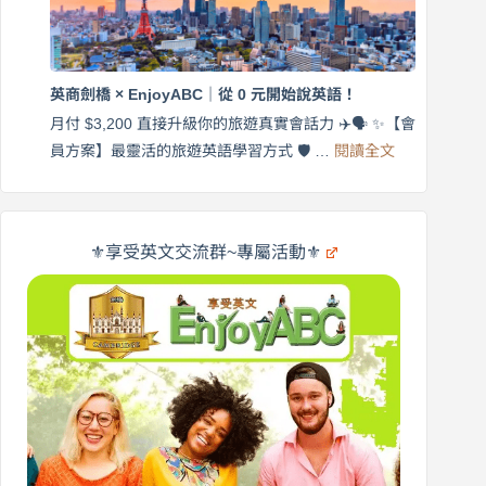
｜
$3,200，
英
出
商
國
劍
更
英商劍橋 × EnjoyABC｜從 0 元開始說英語！
橋
自
×
月付 $3,200 直接升級你的旅遊真實會話力 ✈️🗣️ ✨【會
在
享
:
🌍
員方案】最靈活的旅遊英語學習方式 🛡️ …
閱讀全文
受
英
✨
英
商
文
劍
旅
橋
遊
×
⚜️享受英文交流群~專屬活動⚜️
EnjoyABC
口
｜
說
從
營
0
元
開
始
說
英
語！